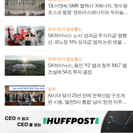
'DL이앤씨 SMR 협력사' X에너지, '한수원
포스코 동맹' 센트러스에너지와 우라늄
계약 체결
전자·전기·정보통신
SK하이닉스 노사 '성과급 주식지급' 평행
선, 곽노정 'N% 성과급' 법적 논란 벗을지
주목
전자·전기·정보통신
SK하이닉스, 용인 'Y2' 팹과 청주 'M17' 팹
건설에 54조 투자 결정
정치
AI시대 맞아 25년 만에 전력산업 구조개
편 시동, '발전5사 통합' 넘어 '한전 지주사'
재편론도