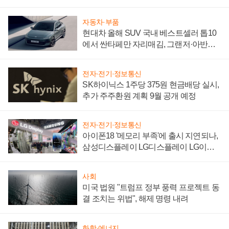
"중요한 이정표"
자동차·부품
현대차 올해 SUV 국내 베스트셀러 톱10
에서 싼타페만 자리매김, 그랜저·아반떼
'세단 쌍끌이'로 내수 방어
전자·전기·정보통신
SK하이닉스 1주당 375원 현금배당 실시,
추가 주주환원 계획 9월 공개 예정
전자·전기·정보통신
아이폰18 '메모리 부족'에 출시 지연되나,
삼성디스플레이 LG디스플레이 LG이노
텍 '탈애플' 수익 다각화 속도
사회
미국 법원 "트럼프 정부 풍력 프로젝트 동
결 조치는 위법", 해제 명령 내려
화학·에너지