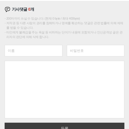
기사댓글
0
개
200자까지 쓰실 수 있습니다. (현재 0 byte / 최대 400byte)
저작권 등 다른 사람의 권리를 침해하거나 명예를 훼손하는 댓글은 관련 법률에 의해 제재
를 받을 수 있습니다.
타인에게 불쾌감을 주는 욕설 등 비하하는 단어가 내용에 포함되거나 인신공격성 글은 관
리자의 판단에 의해 삭제 합니다.