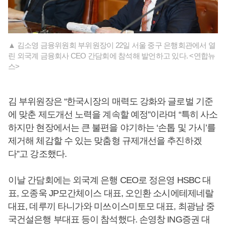
▲ 김소영 금융위원회 부위원장이 22일 서울 중구 은행회관에서 열
린 외국계 금융회사 CEO 간담회에 참석해 발언하고 있다. <연합뉴
스>
김 부위원장은 “한국시장의 매력도 강화와 글로벌 기준
에 맞춘 제도개선 노력을 계속할 예정”이라며 “특히 사소
하지만 현장에서는 큰 불편을 야기하는 ‘손톱 및 가시’를
제거해 체감할 수 있는 맞춤형 규제개선을 추진하겠
다”고 강조했다.
이날 간담회에는 외국계 은행 CEO로 정은영 HSBC 대
표, 오종욱 JP모간체이스 대표, 오인환 소시에테제네랄
대표, 데루끼 타니가와 미쓰이스미토모 대표, 최광남 중
국건설은행 부대표 등이 참석했다. 손영창 ING증권 대