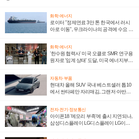
화학·에너지
로이터 "정제연료 3만 톤 한국에서 러시
아로 이동", 우크라이나의 공격에 수요 늘
어
화학·에너지
'한수원 협력사' 미국 오클로 SMR 연구용
원자로 '임계 상태' 도달, 미국 에너지부
"중요한 이정표"
자동차·부품
현대차 올해 SUV 국내 베스트셀러 톱10
에서 싼타페만 자리매김, 그랜저·아반떼
'세단 쌍끌이'로 내수 방어
전자·전기·정보통신
아이폰18 '메모리 부족'에 출시 지연되나,
삼성디스플레이 LG디스플레이 LG이노
텍 '탈애플' 수익 다각화 속도