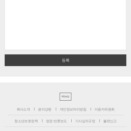
PC버전
회사소개
윤리강령
개인정보처리방침
이용자위원회
청소년보호정책
정정·반론보도
기사심의규정
불편신고