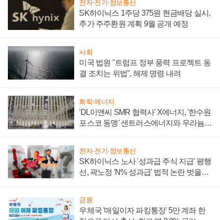
전자·전기·정보통신
SK하이닉스 1주당 375원 현금배당 실시,
추가 주주환원 계획 9월 공개 예정
사회
미국 법원 "트럼프 정부 풍력 프로젝트 동
결 조치는 위법", 해제 명령 내려
화학·에너지
'DL이앤씨 SMR 협력사' X에너지, '한수원
포스코 동맹' 센트러스에너지와 우라늄
계약 체결
전자·전기·정보통신
SK하이닉스 노사 '성과급 주식 지급' 평행
선, 곽노정 'N% 성과급' 법적 논란 벗을지
주목
금융
우체국 '매일이자 파킹통장' 5만 계좌 한