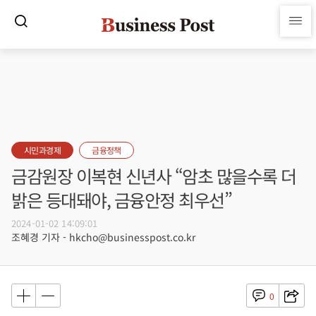
시민과경제
금융정책
금감원장 이복현 신년사 “암초 많을수록 더
밝은 등대돼야, 금융안정 최우선”
2024-01-02 14:09:01
조혜경 기자 - hkcho@businesspost.co.kr
0