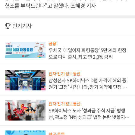
협조를 부탁드린다”고 말했다. 조혜경 기자
인기기사
금융
우체국 '매일이자 파킹통장' 5만 계좌 한정
으로 다시 출시, 최고 연 2.0% 금리
전자·전기·정보통신
삼성전자 SK하이닉스 D램 가격에 해외 증
권가 '고점' 시각 나와, 장기 계약에 단점 부
각
전자·전기·정보통신
SK하이닉스 노사 '성과급 주식 지급' 평행
선, 곽노정 'N% 성과급' 법적 논란 벗을지 주
목
항공·물류