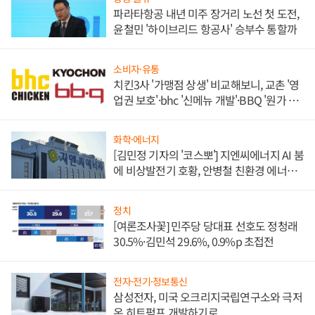
파라타항공 내년 미주 장거리 노선 첫 도전,
윤철민 '하이브리드 항공사' 승부수 통할까
소비자·유통
치킨3사 '가맹점 상생' 비교해보니, 교촌 '영
업권 보호'·bhc '신메뉴 개발'·BBQ '원가 부
담'
화학·에너지
[김민정 기자의 '코스뽀'] 지엔씨에너지 AI 붐
에 비상발전기 호황, 안병철 친환경 에너지
발전전문기업 향한다
정치
[여론조사꽃] 민주당 당대표 선호도 정청래
30.5%·김민석 29.6%, 0.9%p 초접전
전자·전기·정보통신
삼성전자, 미국 오크리지국립연구소와 극저
온 히트펌프 개발하기로