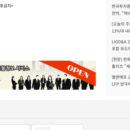
배포금지>
한국투자증
천억, "역
[오늘의 주
13%대 내
LIGD&A 
포함 유도무
[현장] 한
폼리츠 "세
엘앤에프 2
LFP 양극