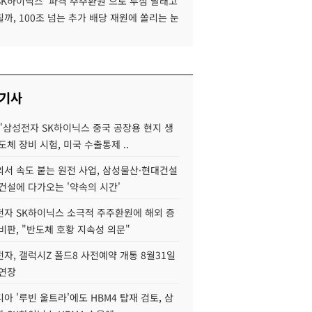
SK하이닉스 '파격 주주환원'으로 투심 달래고
까, 100조 넘는 추가 배당 재원에 쏠리는 눈
 기사
"삼성전자 SK하이닉스 중국 공장용 현지 생
도체 장비 시험, 미국 수출통제 ..
서 속도 붙는 원전 사업, 삼성물산·현대건설
건설에 다가오는 '약속의 시간'
자 SK하이닉스 소극적 주주환원에 해외 증
비판, "반도체 호황 지속성 의문"
자, 갤럭시Z 폴드8 사전예약 개통 8월31일
 연장
아 '루빈 울트라'에도 HBM4 탑재 검토, 삼