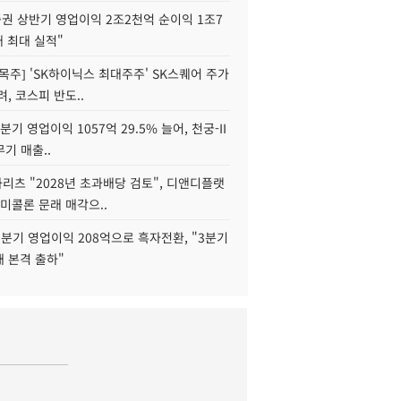
권 상반기 영업이익 2조2천억 순이익 1조7
대 최대 실적"
목주] 'SK하이닉스 최대주주' SK스퀘어 주가
려, 코스피 반도..
2분기 영업이익 1057억 29.5% 늘어, 천궁-II
기 매출..
화리츠 "2028년 초과배당 검토", 디앤디플랫
미콜론 문래 매각으..
분기 영업이익 208억으로 흑자전환, "3분기
재 본격 출하"