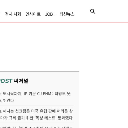
제
정치·사회
인사이트
JOB+
최신뉴스
씨저널
POST
 도시락까지' IP 키운 CJ ENM : 티빙도 웃
도 뛰었다
호 해치는 선크림은 미국·유럽 판매 어려운 상
콜마가 규제 뚫기 위한 '독성 테스트' 통과했다