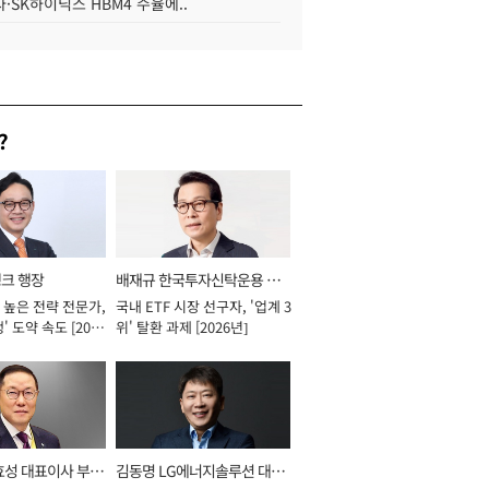
·SK하이닉스 HBM4 수율에..
?
뱅크 행장
배재규 한국투자신탁운용 대
 높은 전략 전문가,
국내 ETF 시장 선구자, '업계 3
표이사 사장
' 도약 속도 [2026
위' 탈환 과제 [2026년]
효성 대표이사 부회
김동명 LG에너지솔루션 대표