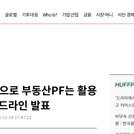
글로벌
기후대응
Who Is?
기업·산업
금융
시장·머니
시민·경
HUFF
으로 부동산PF는 활용
'드라마에서
이드라인 발표
고 커머스
바닷속 산
-12-14 17:47:22
황 : 한국