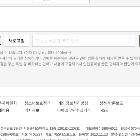
 수 있습니다. (현재 0 byte / 최대 400byte)
다른 사람의 권리를 침해하거나 명예를 훼손하는 댓글은 관련 법률에 의해 제재를 받을 수 있습니
쾌감을 주는 욕설 등 비하하는 단어가 내용에 포함되거나 인신공격성 글은 관리자의 판단에 의해
용자위원회
청소년보호정책
개인정보처리방침
정정·반론보도
인재채용
기사제보
이메일무단수집거부
RSS
수일로 39-34 서울숲더스페이스 12층 1201호-1203호
대표전화 : 1800-6522
편집국 070-4
8658
등록번호 : 서울 아 02897
제호: 비즈니스포스트
등록일: 2013.11.13
발행·편집인 : 강석
X
Copyright ? 2013 비즈니스포스트. All rights reserved.