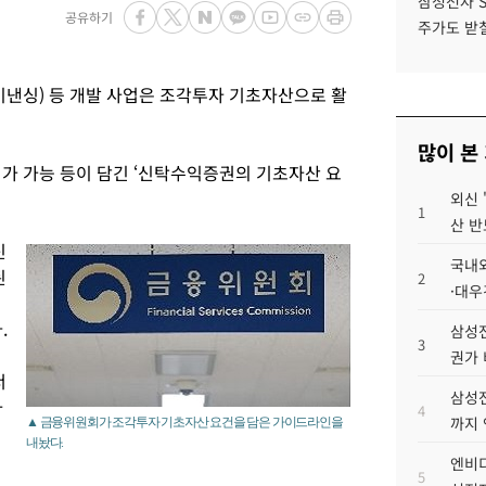
삼성전자 
공유하기
주가도 받칠
이낸싱) 등 개발 사업은 조각투자 기초자산으로 활
많이 본
평가 가능 등이 담긴 ‘신탁수익증권의 기초자산 요
외신 
1
산 반
신
국내외
된
2
·대우
.
삼성전
3
권가 
서
삼성전
사
4
까지
▲ 금융위원회가 조각투자 기초자산 요건을 담은 가이드라인을
내놨다.
엔비디
5