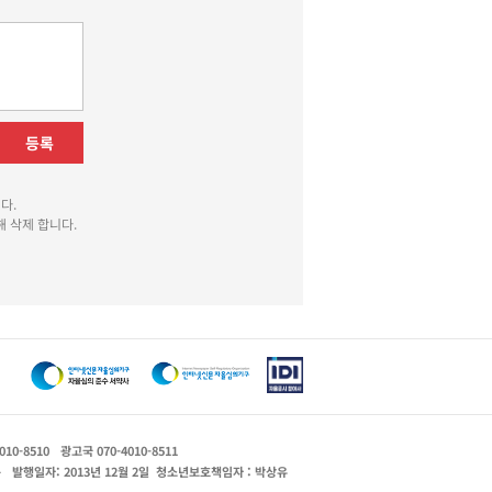
등록
다.
 삭제 합니다.
010-8510
광고국 070-4010-8511
운
발행일자: 2013년 12월 2일
청소년보호책임자 : 박상유