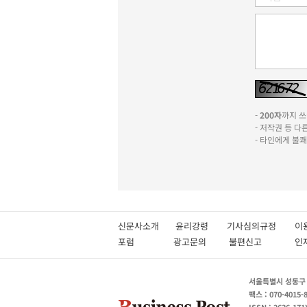
-
200자
까지 쓰실
- 저작권 등 
- 타인에게 불
신문사소개
윤리강령
기사심의규정
이
포럼
광고문의
불편신고
서울특별시 성동구 성
팩스 : 070-4015-
ISSN : 2636-171