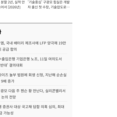
분할 2년, 실적 안
'기술중심' 구광모 힘실은 개발
이사 사장
어서 [2026년]
자 출신 첫 수장, 기술압도로
경쟁력 확보 사활 [2026년]
사
, 국내 배터리 제조사에 LFP 양극재 19만
기 공급 합의
수출입은행 기업은행 노조, 11일 여의도서
 반대' 결의대회
차이즈 놀부 법원에 회생 신청, 지난해 순손실
 9배 증가
구광모 다음 주 젠슨 황 만난다, 실리콘밸리서
' 논의 전망
 증권사 대상 국고채 담합 의혹 심의, 최대
금 가능성