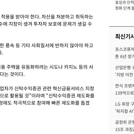
효성과 인적 
장
정화 단계 들
 적용을 받아야 한다. 자산을 처분하고 취득하는
에 지장이 생겨 투자자 보호에 문제가 생길 수
최신기
한 풍속 등 기타 사회질서에 반하지 않아야 하고
포스코퓨처엠
.
톤 6년 장
거용 주택을 유동화하려는 시도나 카지노 등의 사
산업은행 
다는 것이다.
'지방 이전
한식 프랜
업자가 신탁수익증권 관련 혁신금융서비스 지정
139억으로
준으로 활용될 것”이라며 “신탁수익증권 제도화를
정에도 적극적으로 참여해 빠른 제도화를 돕겠
LG 회장 
'피지컬 AI
공정위 은행
15조 과징