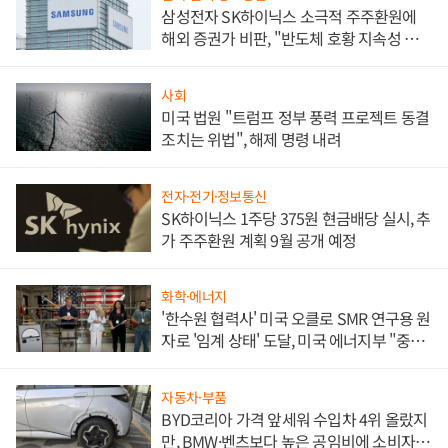
삼성전자 SK하이닉스 소극적 주주환원에
해외 증권가 비판, "반도체 호황 지속성 의
문"
사회
미국 법원 "트럼프 정부 풍력 프로젝트 동결
조치는 위법", 해제 명령 내려
전자·전기·정보통신
SK하이닉스 1주당 375원 현금배당 실시, 추
가 주주환원 계획 9월 공개 예정
화학·에너지
'한수원 협력사' 미국 오클로 SMR 연구용 원
자로 '임계 상태' 도달, 미국 에너지부 "중요
한 이정표"
자동차·부품
BYD코리아 가격 앞세워 수입차 4위 올랐지
만, BMW·벤츠보다 높은 공임비에 소비자