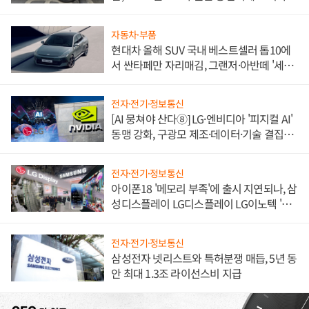
불만 폭발
자동차·부품
현대차 올해 SUV 국내 베스트셀러 톱10에
서 싼타페만 자리매김, 그랜저·아반떼 '세단
쌍끌이'로 내수 방어
전자·전기·정보통신
[AI 뭉쳐야 산다⑧] LG·엔비디아 '피지컬 AI'
동맹 강화, 구광모 제조·데이터·기술 결집
해 종합 로보틱스 기업으로
전자·전기·정보통신
아이폰18 '메모리 부족'에 출시 지연되나, 삼
성디스플레이 LG디스플레이 LG이노텍 '탈
애플' 수익 다각화 속도
전자·전기·정보통신
삼성전자 넷리스트와 특허분쟁 매듭, 5년 동
안 최대 1.3조 라이선스비 지급