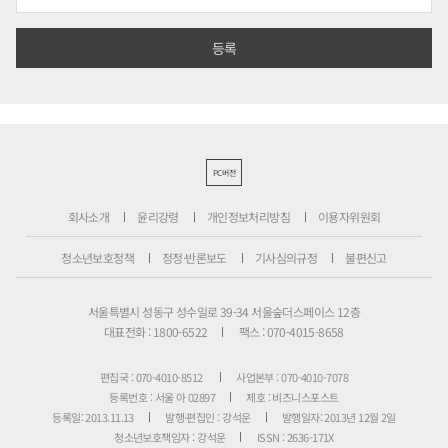
PC버전
회사소개
윤리강령
개인정보처리방침
이용자위원회
청소년보호정책
정정·반론보도
기사심의규정
불편신고
서울특별시 성동구 성수일로 39-34 서울숲더스페이스 12층
대표전화 : 1800-6522
팩스 : 070-4015-8658
편집국 : 070-4010-8512
사업본부 : 070-4010-7078
등록번호 : 서울 아 02897
제호 : 비즈니스포스트
등록일: 2013.11.13
발행·편집인 : 강석운
발행일자: 2013년 12월 2일
청소년보호책임자 : 강석운
ISSN : 2636-171X