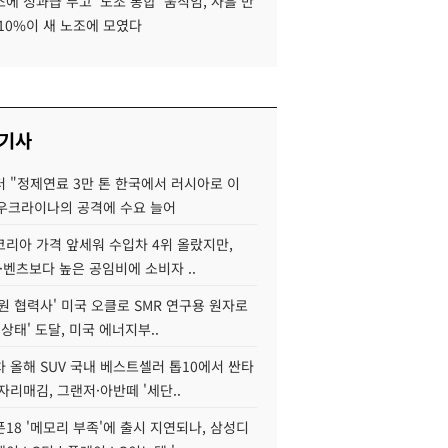
에 성과급 두고 '노조 통합' 움직임, 사흘 만
10%이 새 노조에 모였다
 기사
 "정제연료 3만 톤 한국에서 러시아로 이
 우크라이나의 공격에 수요 늘어
코리아 가격 앞세워 수입차 4위 올랐지만,
·벤츠보다 높은 공임비에 소비자 ..
원 협력사' 미국 오클로 SMR 연구용 원자로
 상태' 도달, 미국 에너지부..
 올해 SUV 국내 베스트셀러 톱10에서 싼타
자리매김, 그랜저·아반떼 '세단..
18 '메모리 부족'에 출시 지연되나, 삼성디