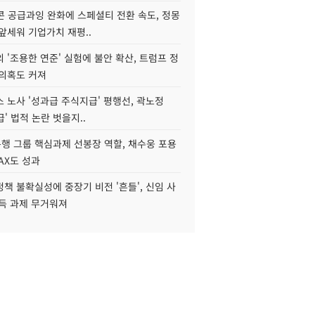
콘 공급과잉 완화에 스페셜티 전환 속도, 정몽
앞세워 기업가치 재평..
 '조용한 연준' 실험에 불안 확산, 트럼프 정
 의혹도 커져
 노사 '성과급 주식지급' 평행선, 곽노정
급' 법적 논란 벗을지..
행 그룹 핵심과제 선봉장 역할, 채수웅 포용
AX도 성과
책 불확실성에 중장기 비전 '흔들', 신임 사
설득 과제 무거워져