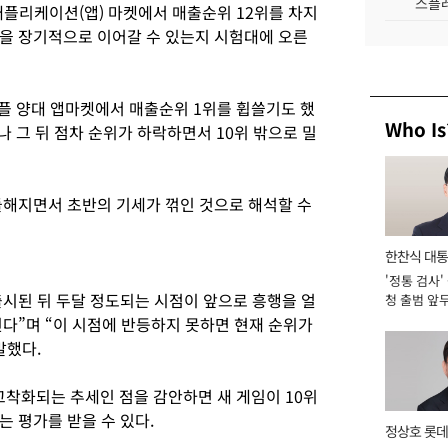
스플레
플리케이션(앱) 마켓에서 매출순위 12위를 차지
을 장기적으로 이어갈 수 있는지 시험대에 오른
애플 양대 앱마켓에서 매출순위 1위를 휩쓸기도 했
Who Is
나 그 뒤 점차 순위가 하락하면서 10위 밖으로 밀
들해지면서 초반의 기세가 꺾인 것으로 해석할 수
한찬식 대
'정통 검사'
서관
시된 뒤 두달 정도되는 시점이 앞으로 흥행을 얼
청 출범 앞
맡아 [2026
된다”며 “이 시점에 반등하지 못하면 현재 순위가
말했다.
착화되는 추세인 점을 감안하면 새 게임이 10위
 평가를 받을 수 있다.
정상호 롯데