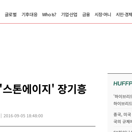
글로벌
기후대응
Who Is?
기업·산업
금융
시장·머니
시민·경
HUFF
'스톤에이지' 장기흥
'하이브리드
하이브리드
중국, 미국
2016-09-05 18:48:00
국의 규제에