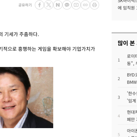
SK하이닉스
공유하기
에 임직원 
의 기세가 주춤하다.
많이 본
기적으로 흥행하는 게임을 확보해야 기업가치가
로이터
1
동",
BYD
2
BMW
'한수
3
'임계
현대차
4
페만 
아이폰
5