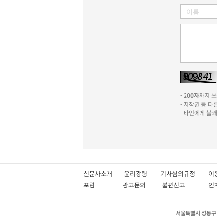
-
200자
까지 쓰실
- 저작권 등 
- 타인에게 불
신문사소개
윤리강령
기사심의규정
이
포럼
광고문의
불편신고
서울특별시 성동구 성