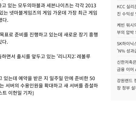
하고 있는 모두의마블과 세븐나이츠는 각각 2013
KCC 실리
들어있는 넷마블게임즈의 게임 가운데 가장 최근 게임
진 수익성 
됐다.
케빈 워시의
부의 압박
목표로 준비를 진행하고 있는데 새로운 장기 흥행
있다.
SK하이닉스
'N% 성과
면서 출시를 앞두고 있는 ‘리니지2: 레볼루
신한저축은
금융 이어 
 있는데 예약을 받은 지 일주일 만에 준비한 50
강원랜드 정
는 서버의 수용인원을 확대하고 새 서버를 증설하
장 정부 
스트 이헌일 기자]