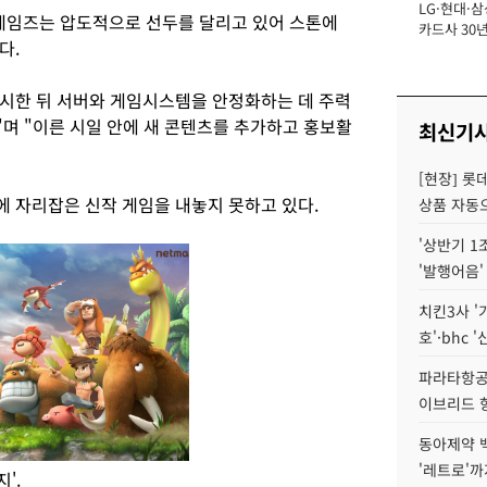
LG·현대·삼
장
임즈는 압도적으로 선두를 달리고 있어 스톤에
카드사 30년
다.
에 '초집중' 
시한 뒤 서버와 게임시스템을 안정화하는 데 주력
며 "이른 시일 안에 새 콘텐츠를 추가하고 홍보활
최신기
[현장] 롯
 자리잡은 신작 게임을 내놓지 못하고 있다.
상품 자동으
'상반기 1
'발행어음'
치킨3사 '
호'·bhc '
파라타항공 
이브리드 
동아제약 
'레트로'까
'.