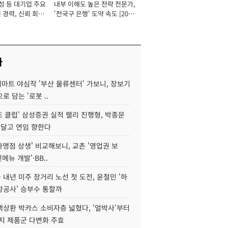
성 등 대기업 주요
내부 이해도 높은 전략 전문가,
 경력, 신뢰 회복
'전국구 은행' 도약 속도 [2026
[2026년]
년]
사
데마트 야심작 '부산 물류센터' 가보니, 장보기
로 담는 '로봇 ..
조 클럽' 삼성증권 실적 랠리 진행형, 박종문
 달고 연임 향한다
가맹점 상생' 비교해보니, 교촌 '영업권 보
신메뉴 개발'·BB..
내년 미주 장거리 노선 첫 도전, 윤철민 '하
항공사' 승부수 통할까
백상환 박카스 소비자층 넓혔다, '얼박사'부터
지 제품군 다변화 주효