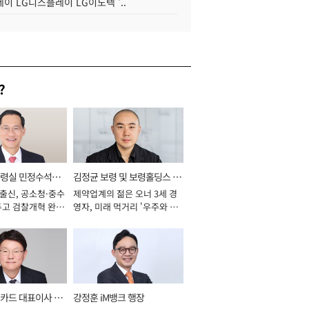
이 LG디스플레이 LG이노텍 '..
?
통령실 민정수석비
김정균 보령 및 보령홀딩스 대
 출신, 공소청·중수
제약업계의 젊은 오너 3세 경
표이사 사장
두고 검찰개혁 완수
영자, 미래 먹거리 '우주와 헬
년]
스케어' 공들여 [2026년]
카드 대표이사 사
강정훈 iM뱅크 행장