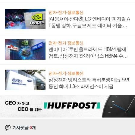
자 불만 폭발
전자·전기·정보통신
[AI 뭉쳐야 산다⑧] LG·엔비디아 '피지컬 A
I' 동맹 강화, 구광모 제조·데이터·기술 결
집해 종합 로보틱스 기업으로
전자·전기·정보통신
엔비디아 '루빈 울트라'에도 HBM4 탑재
검토, 삼성전자·SK하이닉스 HBM4 수율
에 주도권 갈린다
전자·전기·정보통신
삼성전자 넷리스트와 특허분쟁 매듭, 5년
동안 최대 1.3조 라이선스비 지급
기사댓글
0
개