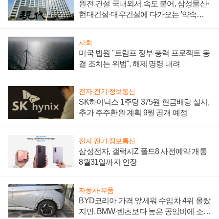
원전 건설 국내외서 속도 붙어, 삼성물산·
현대건설·대우건설에 다가오는 '약속의
시간'
사회
미국 법원 "트럼프 정부 풍력 프로젝트 동
결 조치는 위법", 해제 명령 내려
전자·전기·정보통신
SK하이닉스 1주당 375원 현금배당 실시,
추가 주주환원 계획 9월 공개 예정
전자·전기·정보통신
삼성전자, 갤럭시Z 폴드8 사전예약 개통
8월31일까지 연장
자동차·부품
BYD코리아 가격 앞세워 수입차 4위 올랐
지만, BMW·벤츠보다 높은 공임비에 소비