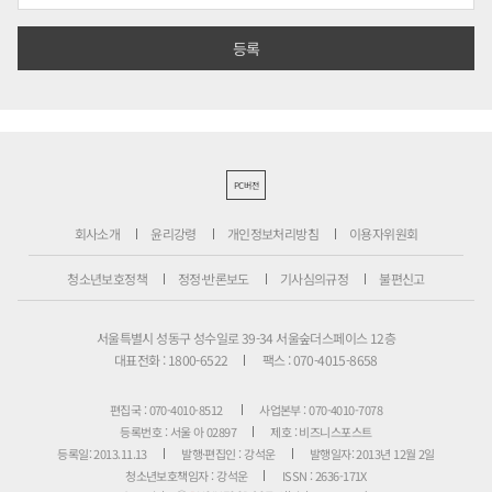
PC버전
회사소개
윤리강령
개인정보처리방침
이용자위원회
청소년보호정책
정정·반론보도
기사심의규정
불편신고
서울특별시 성동구 성수일로 39-34 서울숲더스페이스 12층
대표전화 : 1800-6522
팩스 : 070-4015-8658
편집국 : 070-4010-8512
사업본부 : 070-4010-7078
등록번호 : 서울 아 02897
제호 : 비즈니스포스트
등록일: 2013.11.13
발행·편집인 : 강석운
발행일자: 2013년 12월 2일
청소년보호책임자 : 강석운
ISSN : 2636-171X