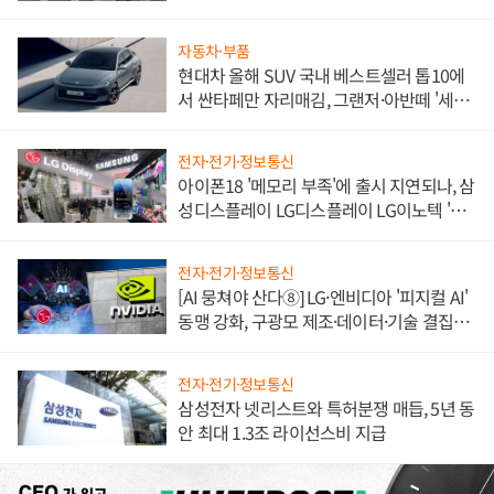
불만 폭발
자동차·부품
현대차 올해 SUV 국내 베스트셀러 톱10에
서 싼타페만 자리매김, 그랜저·아반떼 '세단
쌍끌이'로 내수 방어
전자·전기·정보통신
아이폰18 '메모리 부족'에 출시 지연되나, 삼
성디스플레이 LG디스플레이 LG이노텍 '탈
애플' 수익 다각화 속도
전자·전기·정보통신
[AI 뭉쳐야 산다⑧] LG·엔비디아 '피지컬 AI'
동맹 강화, 구광모 제조·데이터·기술 결집
해 종합 로보틱스 기업으로
전자·전기·정보통신
삼성전자 넷리스트와 특허분쟁 매듭, 5년 동
안 최대 1.3조 라이선스비 지급