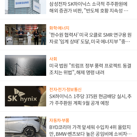
삼성전자 SK하이닉스 소극적 주주환원에
해외 증권가 비판, "반도체 호황 지속성 의
문"
화학·에너지
'한수원 협력사' 미국 오클로 SMR 연구용 원
자로 '임계 상태' 도달, 미국 에너지부 "중요
한 이정표"
사회
미국 법원 "트럼프 정부 풍력 프로젝트 동결
조치는 위법", 해제 명령 내려
전자·전기·정보통신
SK하이닉스 1주당 375원 현금배당 실시, 추
가 주주환원 계획 9월 공개 예정
자동차·부품
BYD코리아 가격 앞세워 수입차 4위 올랐지
만, BMW·벤츠보다 높은 공임비에 소비자