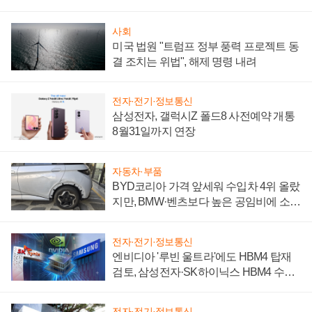
시간'
사회
미국 법원 "트럼프 정부 풍력 프로젝트 동
결 조치는 위법", 해제 명령 내려
전자·전기·정보통신
삼성전자, 갤럭시Z 폴드8 사전예약 개통
8월31일까지 연장
자동차·부품
BYD코리아 가격 앞세워 수입차 4위 올랐
지만, BMW·벤츠보다 높은 공임비에 소비
자 불만 폭발
전자·전기·정보통신
엔비디아 '루빈 울트라'에도 HBM4 탑재
검토, 삼성전자·SK하이닉스 HBM4 수율
에 주도권 갈린다
전자·전기·정보통신