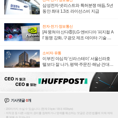
삼성전자 넷리스트와 특허분쟁 매듭, 5년
동안 최대 1.3조 라이선스비 지급
전자·전기·정보통신
[AI 뭉쳐야 산다⑧] LG·엔비디아 '피지컬 A
I' 동맹 강화, 구광모 제조·데이터·기술 결
집해 종합 로보틱스 기업으로
소비자·유통
이부진 야심작 '신라스테이' 서울신라호
텔보다 잘 나가, 평택·주문진·해남·건대로
성장판 더 넓힌다
기사댓글
0
개
200자까지 쓰실 수 있습니다. (현재 0 byte / 최대 400byte)
저작권 등 다른 사람의 권리를 침해하거나 명예를 훼손하는 댓글은 관련 법률에 의해 제재
를 받을 수 있습니다.