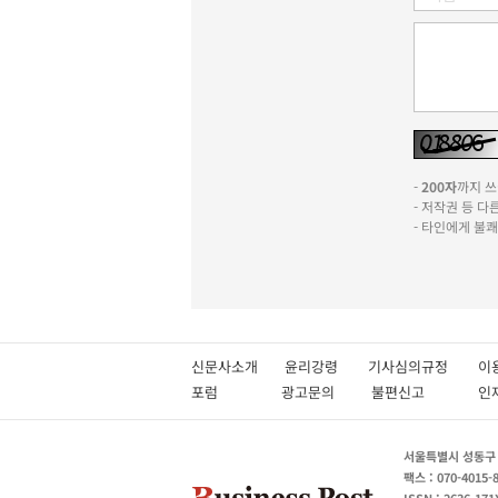
-
200자
까지 쓰실
- 저작권 등 
- 타인에게 불
신문사소개
윤리강령
기사심의규정
이
포럼
광고문의
불편신고
서울특별시 성동구 성
팩스 : 070-4015-
ISSN : 2636-171