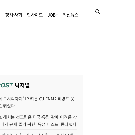
제
정치·사회
인사이트
JOB+
최신뉴스
씨저널
POST
 도시락까지' IP 키운 CJ ENM : 티빙도 웃
도 뛰었다
호 해치는 선크림은 미국·유럽 판매 어려운 상
콜마가 규제 뚫기 위한 '독성 테스트' 통과했다