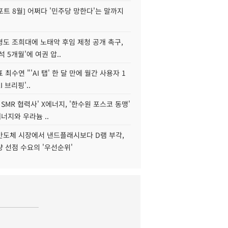
트 8월] 어쩌다 '민주당 망한다'는 말까지
병도 조희대에 노태악 후임 제청 공개 촉구,
석 5개월'에 여권 압..
 최수연 "'AI 탭' 한 달 만에 월간 사용자 1
I 브리핑'..
 SMR 협력사' X에너지, '한수원 포스코 동맹'
너지와 우라늄 ..
리반도체 시장에서 낸드플래시보다 D램 부각,
 선점 수요의 '우선순위'