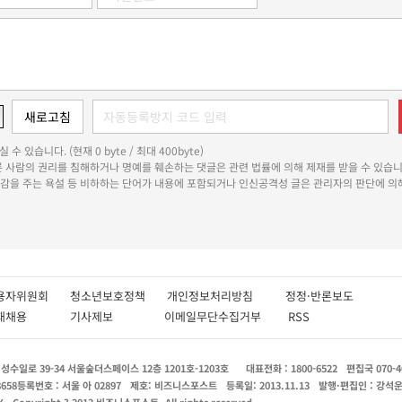
 수 있습니다. (현재 0 byte / 최대 400byte)
다른 사람의 권리를 침해하거나 명예를 훼손하는 댓글은 관련 법률에 의해 제재를 받을 수 있습니
쾌감을 주는 욕설 등 비하하는 단어가 내용에 포함되거나 인신공격성 글은 관리자의 판단에 의해
용자위원회
청소년보호정책
개인정보처리방침
정정·반론보도
인재채용
기사제보
이메일무단수집거부
RSS
수일로 39-34 서울숲더스페이스 12층 1201호-1203호
대표전화 : 1800-6522
편집국 070-4
8658
등록번호 : 서울 아 02897
제호: 비즈니스포스트
등록일: 2013.11.13
발행·편집인 : 강석
X
Copyright ? 2013 비즈니스포스트. All rights reserved.