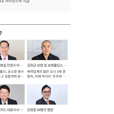
.3조 라이선스비 지급
?
통령실 민정수석비
김정균 보령 및 보령홀딩스 대
 출신, 공소청·중수
제약업계의 젊은 오너 3세 경
표이사 사장
두고 검찰개혁 완수
영자, 미래 먹거리 '우주와 헬
년]
스케어' 공들여 [2026년]
카드 대표이사 사
강정훈 iM뱅크 행장