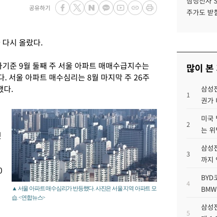
삼성전자 
공유하기
주가도 받칠
 다시 올랐다.
사기준 9월 둘째 주 서울 아파트 매매수급지수는
많이 본
올랐다. 서울 아파트 매수심리는 8월 마지막 주 26주
했다.
삼성전
1
권가 
미국 
2
는 위
것
삼성전
3
까지
0
BYD
4
BMW
▲ 서울 아파트 매수심리가 반등했다. 사진은 서울 지역 아파트 모
습. <연합뉴스>
삼성전
5