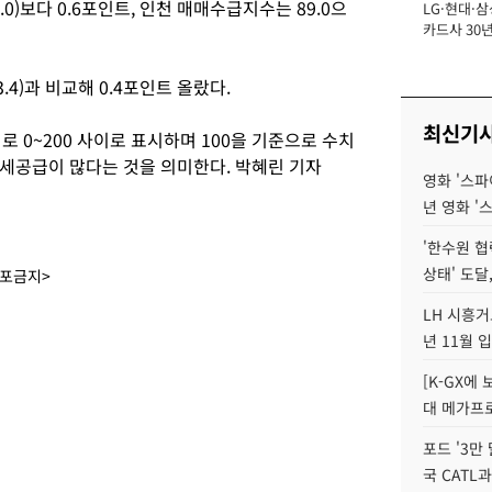
0)보다 0.6포인트, 인천 매매수급지수는 89.0으
LG·현대·삼
장
카드사 30년
에 '초집중' 
.4)과 비교해 0.4포인트 올랐다.
최신기
0~200 사이로 표시하며 100을 기준으로 수치
세공급이 많다는 것을 의미한다. 박혜린 기자
영화 '스파
년 영화 '
'한수원 협
상태' 도달,
배포금지>
LH 시흥거
년 11월 
[K-GX에
대 메가프
포드 '3만
국 CATL과