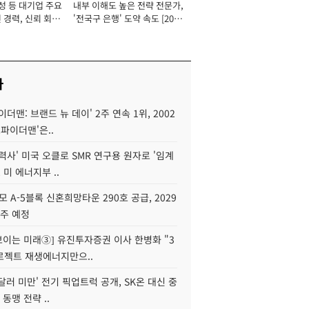
성 등 대기업 주요
내부 이해도 높은 전략 전문가,
 경력, 신뢰 회복
'전국구 은행' 도약 속도 [2026
[2026년]
년]
사
이더맨: 브랜드 뉴 데이' 2주 연속 1위, 2002
스파이더맨'은..
력사' 미국 오클로 SMR 연구용 원자로 '임계
 미 에너지부 ..
모 A-5블록 신혼희망타운 290호 공급, 2029
입주 예정
 보이는 미래③] 유진투자증권 이사 한병화 "3
로젝트 재생에너지만으..
 달러 미만' 전기 픽업트럭 공개, SK온 대신 중
 동맹 전략 ..