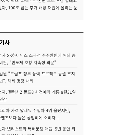
SK하이닉스 '파격 주주환원'으로 투심 달래고
까, 100조 넘는 추가 배당 재원에 쏠리는 눈
 기사
자 SK하이닉스 소극적 주주환원에 해외 증
비판, "반도체 호황 지속성 의문"
법원 "트럼프 정부 풍력 프로젝트 동결 조치
법", 해제 명령 내려
자, 갤럭시Z 폴드8 사전예약 개통 8월31일
 연장
코리아 가격 앞세워 수입차 4위 올랐지만,
·벤츠보다 높은 공임비에 소비자 ..
자 넷리스트와 특허분쟁 매듭, 5년 동안 최