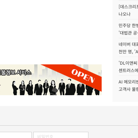
[데스크리포
나오나
민주당 한
'대법관 공
네이버 대표
천만 명, 'A
'DL이앤씨
센트러스에
AI 메모
고객사 물량