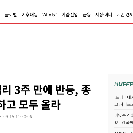
글로벌
기후대응
Who Is?
기업·산업
금융
시장·머니
시민·경
HUFF
리 3주 만에 반등, 종
'드라마에서
하고 모두 올라
고 커머스
바닷속 산
3-09-15 11:50:06
황 : 한국