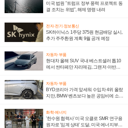
미국 법원 "트럼프 정부 풍력 프로젝트 동
결 조치는 위법", 해제 명령 내려
전자·전기·정보통신
SK하이닉스 1주당 375원 현금배당 실시,
추가 주주환원 계획 9월 공개 예정
자동차·부품
현대차 올해 SUV 국내 베스트셀러 톱10
에서 싼타페만 자리매김, 그랜저·아반떼
'세단 쌍끌이'로 내수 방어
자동차·부품
BYD코리아 가격 앞세워 수입차 4위 올랐
지만, BMW·벤츠보다 높은 공임비에 소비
자 불만 폭발
화학·에너지
'한수원 협력사' 미국 오클로 SMR 연구용
원자로 '임계 상태' 도달, 미국 에너지부