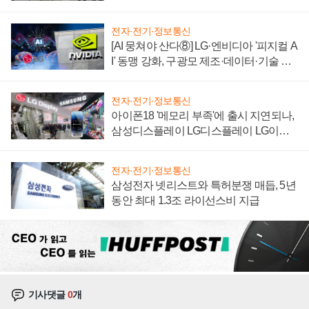
"중요한 이정표"
전자·전기·정보통신
[AI 뭉쳐야 산다⑧] LG·엔비디아 '피지컬 A
I' 동맹 강화, 구광모 제조·데이터·기술 결
집해 종합 로보틱스 기업으로
전자·전기·정보통신
아이폰18 '메모리 부족'에 출시 지연되나,
삼성디스플레이 LG디스플레이 LG이노
텍 '탈애플' 수익 다각화 속도
전자·전기·정보통신
삼성전자 넷리스트와 특허분쟁 매듭, 5년
동안 최대 1.3조 라이선스비 지급
기사댓글
0
개