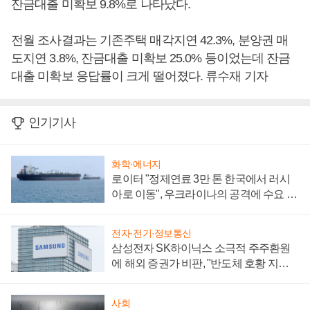
잔금대출 미확보 9.8%로 나타났다.
전월 조사결과는 기존주택 매각지연 42.3%, 분양권 매
도지연 3.8%, 잔금대출 미확보 25.0% 등이었는데 잔금
대출 미확보 응답률이 크게 떨어졌다. 류수재 기자
인기기사
화학·에너지
로이터 "정제연료 3만 톤 한국에서 러시
아로 이동", 우크라이나의 공격에 수요 늘
어
전자·전기·정보통신
삼성전자 SK하이닉스 소극적 주주환원
에 해외 증권가 비판, "반도체 호황 지속
성 의문"
사회