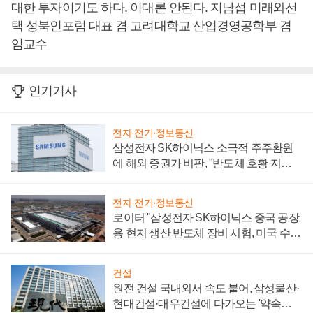
대한 투자이기도 하다. 이대론 안된다. 지남섭 미래와선
택 성북인포럼 대표 겸 고려대학교 산업경영공학부 겸
임교수
인기기사
전자·전기·정보통신
삼성전자 SK하이닉스 소극적 주주환원
에 해외 증권가 비판, "반도체 호황 지속
성 의문"
전자·전기·정보통신
로이터 "삼성전자 SK하이닉스 중국 공장
용 현지 생산 반도체 장비 시험, 미국 수출
통제 대비"
건설
원전 건설 국내외서 속도 붙어, 삼성물산·
현대건설·대우건설에 다가오는 '약속의