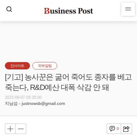
인사이트
외부칼럼
[기고] 농사꾼은 굶어 죽어도 종자를 베고
죽는다, R&D예산 대폭 삭감 안 돼
2023-09-07 08:30:00
지남섭 - justnowsb@gmail.com
0