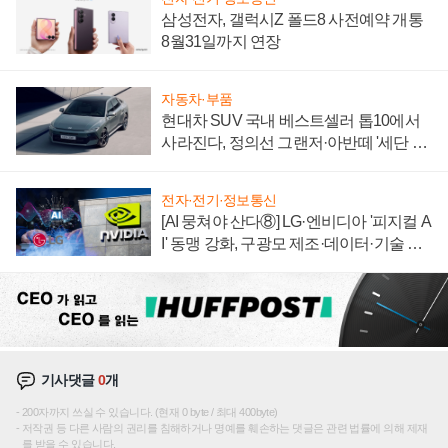
삼성전자, 갤럭시Z 폴드8 사전예약 개통
8월31일까지 연장
자동차·부품
현대차 SUV 국내 베스트셀러 톱10에서
사라진다, 정의선 그랜저·아반떼 '세단 쌍
끌이'로 내수 방어
전자·전기·정보통신
[AI 뭉쳐야 산다⑧] LG·엔비디아 '피지컬 A
I' 동맹 강화, 구광모 제조·데이터·기술 결
집해 종합 로보틱스 기업으로
기사댓글
0
개
200자까지 쓰실 수 있습니다. (현재 0 byte / 최대 400byte)
저작권 등 다른 사람의 권리를 침해하거나 명예를 훼손하는 댓글은 관련 법률에 의해 제재
를 받을 수 있습니다.