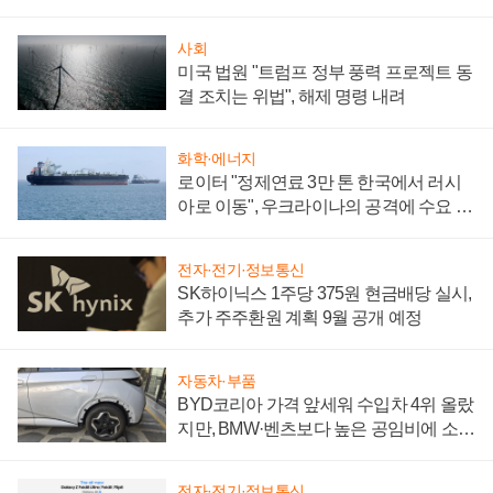
시간'
사회
미국 법원 "트럼프 정부 풍력 프로젝트 동
결 조치는 위법", 해제 명령 내려
화학·에너지
로이터 "정제연료 3만 톤 한국에서 러시
아로 이동", 우크라이나의 공격에 수요 늘
어
전자·전기·정보통신
SK하이닉스 1주당 375원 현금배당 실시,
추가 주주환원 계획 9월 공개 예정
자동차·부품
BYD코리아 가격 앞세워 수입차 4위 올랐
지만, BMW·벤츠보다 높은 공임비에 소비
자 불만 폭발
전자·전기·정보통신