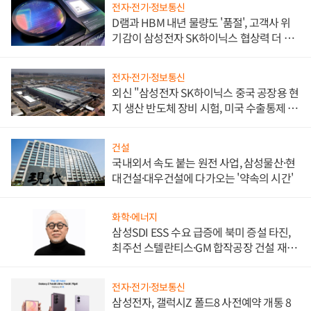
전자·전기·정보통신
D램과 HBM 내년 물량도 '품절', 고객사 위
기감이 삼성전자 SK하이닉스 협상력 더 키
워
전자·전기·정보통신
외신 "삼성전자 SK하이닉스 중국 공장용 현
지 생산 반도체 장비 시험, 미국 수출통제 대
비"
건설
국내외서 속도 붙는 원전 사업, 삼성물산·현
대건설·대우건설에 다가오는 '약속의 시간'
화학·에너지
삼성SDI ESS 수요 급증에 북미 증설 타진,
최주선 스텔란티스·GM 합작공장 건설 재추
진하나
전자·전기·정보통신
삼성전자, 갤럭시Z 폴드8 사전예약 개통 8