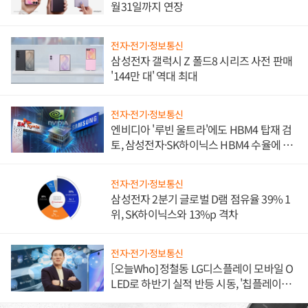
월31일까지 연장
전자·전기·정보통신
삼성전자 갤럭시 Z 폴드8 시리즈 사전 판매
'144만 대' 역대 최대
전자·전기·정보통신
엔비디아 '루빈 울트라'에도 HBM4 탑재 검
토, 삼성전자·SK하이닉스 HBM4 수율에 주
도권 갈린다
전자·전기·정보통신
삼성전자 2분기 글로벌 D램 점유율 39% 1
위, SK하이닉스와 13%p 격차
전자·전기·정보통신
[오늘Who] 정철동 LG디스플레이 모바일 O
LED로 하반기 실적 반등 시동, '칩플레이
션'에 가격 인하 압박은 부담