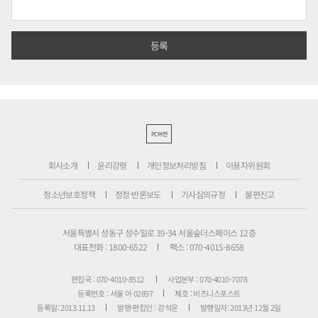
PC버전
회사소개
윤리강령
개인정보처리방침
이용자위원회
청소년보호정책
정정·반론보도
기사심의규정
불편신고
서울특별시 성동구 성수일로 39-34 서울숲더스페이스 12층
대표전화 : 1800-6522
팩스 : 070-4015-8658
편집국 : 070-4010-8512
사업본부 : 070-4010-7078
등록번호 : 서울 아 02897
제호 : 비즈니스포스트
등록일: 2013.11.13
발행·편집인 : 강석운
발행일자: 2013년 12월 2일