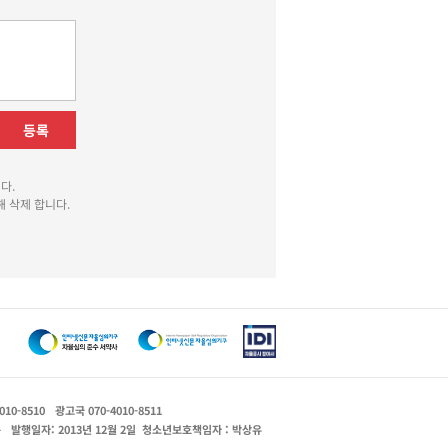
등록
다.
 삭제 합니다.
010-8510
광고국 070-4010-8511
운
발행일자: 2013년 12월 2일
청소년보호책임자 : 박상유