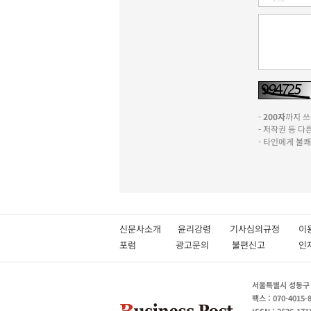
-
200자
까지 쓰실
- 저작권 등 
- 타인에게 불
신문사소개
윤리강령
기사심의규정
이
포럼
광고문의
불편신고
서울특별시 성동구 성
팩스 : 070-4015-
ISSN : 2636-171