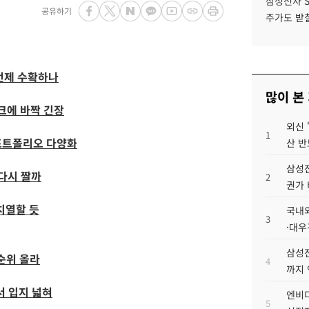
삼성전자 
공유하기
주가도 받칠
언제 수확하나
많이 본
크에 바짝 긴장
외신 
1
포트폴리오 다양화
산 반
삼성전
다시 짤까
2
권가 
치열할 듯
국내외
3
·대우
삼성전
순위 올라
4
까지
서 입지 넓혀
엔비디
5