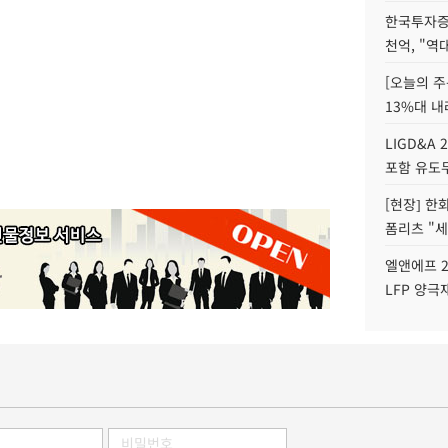
한국투자증
천억, "역
[오늘의 주
13%대 내
LIGD&A 
포함 유도무
[현장] 한
폼리츠 "세
엘앤에프 2
LFP 양극