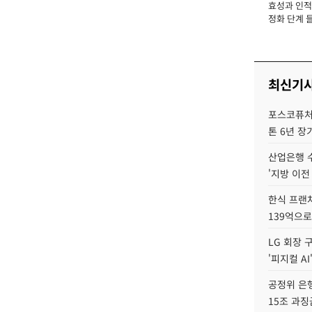
효성과 인적 
장
정화 단계 들
최신기
포스코퓨처엠
톤 6년 장
산업은행 
'지방 이전
한식 프랜
139억으로
LG 회장 
'피지컬 AI
공정위 은행
15조 과징