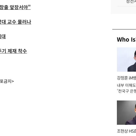
성전자
 창출 앞장서야"
앙대 교수 물러나
최대
Who Is
주기 제재 착수
강정훈 iM
배포금지>
내부 이해도
'전국구 은행
년]
조현상 HS