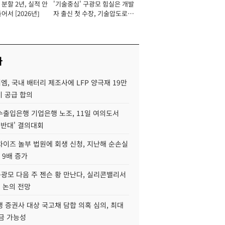
분할 2년, 실적 안
'기술중심' 구광모 힘실은 개발
이사 사장
어서 [2026년]
자 출신 첫 수장, 기술압도로
경쟁력 확보 사활 [2026년]
사
, 국내 배터리 제조사에 LFP 양극재 19만
기 공급 합의
수출입은행 기업은행 노조, 11일 여의도서
 반대' 결의대회
차이즈 놀부 법원에 회생 신청, 지난해 순손실
 9배 증가
구광모 다음 주 젠슨 황 만난다, 실리콘밸리서
' 논의 전망
 증권사 대상 국고채 담합 의혹 심의, 최대
금 가능성