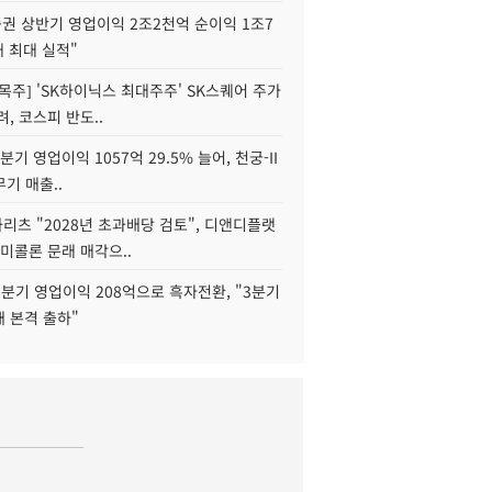
권 상반기 영업이익 2조2천억 순이익 1조7
대 최대 실적"
목주] 'SK하이닉스 최대주주' SK스퀘어 주가
려, 코스피 반도..
2분기 영업이익 1057억 29.5% 늘어, 천궁-II
기 매출..
화리츠 "2028년 초과배당 검토", 디앤디플랫
미콜론 문래 매각으..
분기 영업이익 208억으로 흑자전환, "3분기
재 본격 출하"