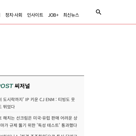
제
정치·사회
인사이트
JOB+
최신뉴스
씨저널
POST
 도시락까지' IP 키운 CJ ENM : 티빙도 웃
도 뛰었다
호 해치는 선크림은 미국·유럽 판매 어려운 상
콜마가 규제 뚫기 위한 '독성 테스트' 통과했다