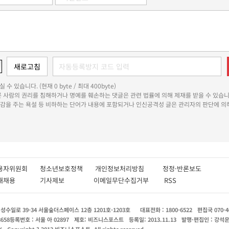
 수 있습니다. (현재 0 byte / 최대 400byte)
다른 사람의 권리를 침해하거나 명예를 훼손하는 댓글은 관련 법률에 의해 제재를 받을 수 있습니
쾌감을 주는 욕설 등 비하하는 단어가 내용에 포함되거나 인신공격성 글은 관리자의 판단에 의해
용자위원회
청소년보호정책
개인정보처리방침
정정·반론보도
인재채용
기사제보
이메일무단수집거부
RSS
수일로 39-34 서울숲더스페이스 12층 1201호-1203호
대표전화 : 1800-6522
편집국 070-4
8658
등록번호 : 서울 아 02897
제호: 비즈니스포스트
등록일: 2013.11.13
발행·편집인 : 강석
X
Copyright ? 2013 비즈니스포스트. All rights reserved.