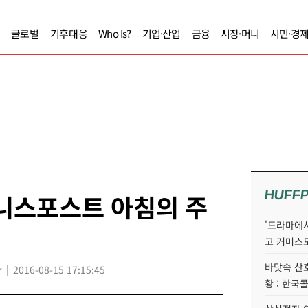
글로벌
기후대응
Who Is?
기업·산업
금융
시장·머니
시민·경
HUFF
즈니스포스트 아침의 주
'드라마에서
고 커머스
바닷속 산
r
2016-08-15 17:15:45
황 : 한국