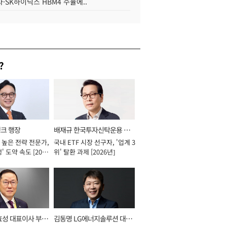
·SK하이닉스 HBM4 수율에..
?
뱅크 행장
배재규 한국투자신탁운용 대
 높은 전략 전문가,
국내 ETF 시장 선구자, '업계 3
표이사 사장
' 도약 속도 [2026
위' 탈환 과제 [2026년]
효성 대표이사 부회
김동명 LG에너지솔루션 대표