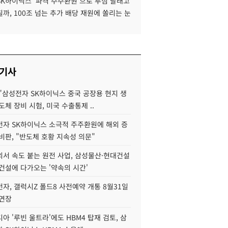
SK하이닉스 '파격 주주환원'으로 투심 달래고
까, 100조 넘는 추가 배당 재원에 쏠리는 눈
 기사
"삼성전자 SK하이닉스 중국 공장용 현지 생
도체 장비 시험, 미국 수출통제 ..
자 SK하이닉스 소극적 주주환원에 해외 증
비판, "반도체 호황 지속성 의문"
서 속도 붙는 원전 사업, 삼성물산·현대건설
건설에 다가오는 '약속의 시간'
자, 갤럭시Z 폴드8 사전예약 개통 8월31일
 연장
아 '루빈 울트라'에도 HBM4 탑재 검토, 삼