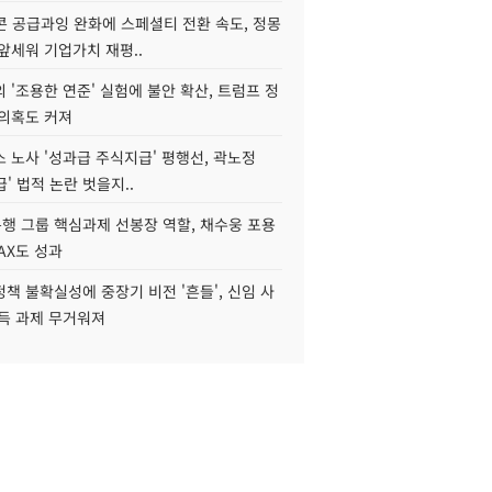
콘 공급과잉 완화에 스페셜티 전환 속도, 정몽
앞세워 기업가치 재평..
 '조용한 연준' 실험에 불안 확산, 트럼프 정
 의혹도 커져
 노사 '성과급 주식지급' 평행선, 곽노정
급' 법적 논란 벗을지..
행 그룹 핵심과제 선봉장 역할, 채수웅 포용
AX도 성과
책 불확실성에 중장기 비전 '흔들', 신임 사
설득 과제 무거워져