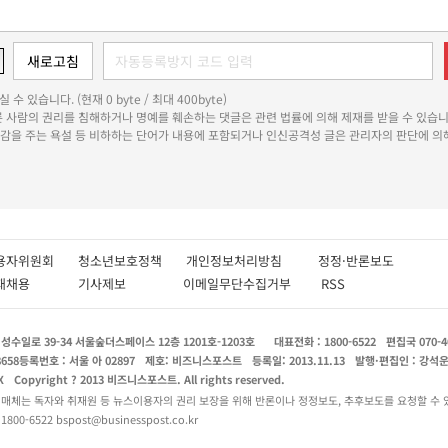
 수 있습니다. (현재 0 byte / 최대 400byte)
다른 사람의 권리를 침해하거나 명예를 훼손하는 댓글은 관련 법률에 의해 제재를 받을 수 있습니
쾌감을 주는 욕설 등 비하하는 단어가 내용에 포함되거나 인신공격성 글은 관리자의 판단에 의해
용자위원회
청소년보호정책
개인정보처리방침
정정·반론보도
인재채용
기사제보
이메일무단수집거부
RSS
수일로 39-34 서울숲더스페이스 12층 1201호-1203호
대표전화 : 1800-6522
편집국 070-4
8658
등록번호 : 서울 아 02897
제호: 비즈니스포스트
등록일: 2013.11.13
발행·편집인 : 강석
X
Copyright ? 2013 비즈니스포스트. All rights reserved.
 매체는 독자와 취재원 등 뉴스이용자의 권리 보장을 위해 반론이나 정정보도, 추후보도를 요청할 수 
0-6522 bspost@businesspost.co.kr