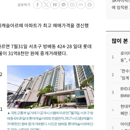
SK하이닉스
공유하기
에 임직원 
롯데캐슬아르떼 아파트가 최고 매매가격을 갱신했
많이 본
면 7월31일 서초구 방배동 424-28 일대 롯데
매물이 31억8천만 원에 중개거래됐다.
로이터
1
동",
'한수
2
2
'임계
BYD
3
BMW
현대차
1
4
페만 
▲ 국토교통부 실거래가 공개시스템에 따르면 7월31일 서초구 방
배동 424-28 일대 롯데캐슬아르떼 전용면적 216.27㎡(12층) 매물이
아이폰
31억8천만 원에 중개거래됐다. 사진은 방배동 롯데캐슬아르떼 단
5
지 모습. <네이버 거리뷰>