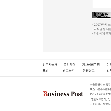
-
200자
까지 쓰실
- 저작권 등 
- 타인에게 불
신문사소개
윤리강령
기사심의규정
이
포럼
광고문의
불편신고
서울특별시 성동구 성
팩스 : 070-4015-
ISSN : 2636-171
열린보도원칙
당
고충처리인 박상유 180