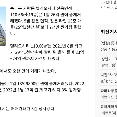
LG·현대·삼
장
카드사 30년
송파구 가락동 헬리오시티 전용면적
에 '초집중' 
110.66㎡(19층)은 1일 26억 원에 중개거
래됐다. 5월 같은 면적, 같은 타입 13층 매
물(25억3천만 원)보다 7천만 원가량 올랐
최신기
다.
[현장] 롯
헬리오시티 110.66㎡는 2021년 8월 최고
상품 자동으
가 29억1천만 원에 팔린 뒤 올해 들어 23억
~24억 원까지 가격이 내렸다.
'상반기 1
'발행어음'
에서도 오랜 만에 거래가 나왔다.
치킨3사 '
호'·bhc '
매물은 1일 13억9800만 원에 중개거래됐다. 2022
은 2022년 1월 17억 원(최고가)보다 3억 원가량
파라타항공 
이브리드 
동아제약 
에서는 매매거래가 3건 성사됐다.
'레트로'까