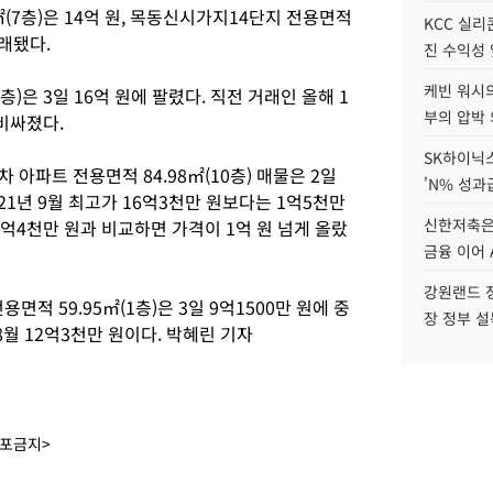
(7층)은 14억 원, 목동신시가지14단지 전용면적
KCC 실리
거래됐다.
진 수익성 
케빈 워시의
)은 3일 16억 원에 팔렸다. 직전 거래인 올해 1
부의 압박
 비싸졌다.
SK하이닉스
아파트 전용면적 84.98㎡(10층) 매물은 2일
'N% 성과
021년 9월 최고가 16억3천만 원보다는 1억5천만
신한저축은
13억4천만 원과 비교하면 가격이 1억 원 넘게 올랐
금융 이어 
강원랜드 정
적 59.95㎡(1층)은 3일 9억1500만 원에 중
장 정부 
8월 12억3천만 원이다. 박혜린 기자
배포금지>