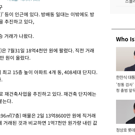
스플레
구
)’ 등이 인근에 있다. 방배동 일대는 이밖에도 방
업을 추진하고 있다,
 거래가 나왔다.
Who Is
)은 7월31일 18억4천만 원에 팔렸다. 직전 거래
천만 원이 올랐다.
고 15층 높이 아파트 4개 동, 408세대 단지다.
한찬식 대
.
'정통 검사'
서관
청 출범 앞
로 재건축사업을 추진하고 있다. 재건축 단지에는
맡아 [2026
붙는다.
6㎡(7층) 매물은 2일 13억8600만 원에 직거래
원에 거래된 것과 비교하면 1억7천만 원가량 내린 값
정상호 롯데