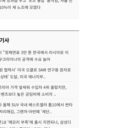
에 성과급 두고 '노조 통합' 움직임, 사흘 만
10%이 새 노조에 모였다
 기사
 "정제연료 3만 톤 한국에서 러시아로 이
 우크라이나의 공격에 수요 늘어
원 협력사' 미국 오클로 SMR 연구용 원자로
 상태' 도달, 미국 에너지부..
코리아 가격 앞세워 수입차 4위 올랐지만,
·벤츠보다 높은 공임비에 소비자 ..
 올해 SUV 국내 베스트셀러 톱10에서 싼타
자리매김, 그랜저·아반떼 '세단..
18 '메모리 부족'에 출시 지연되나, 삼성디