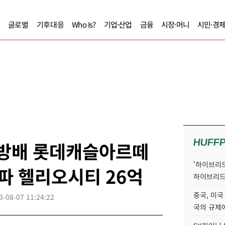
글로벌
기후대응
Who Is?
기업·산업
금융
시장·머니
시민·경
HUFF
 방배 롯데캐슬아르떼
'하이브리드
송파 헬리오시티 26억
하이브리드
중국, 미국
3-08-07 11:24:22
국의 규제에