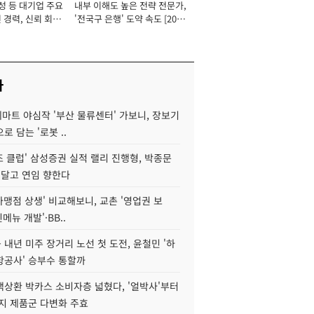
성 등 대기업 주요
내부 이해도 높은 전략 전문가,
 경력, 신뢰 회복
'전국구 은행' 도약 속도 [2026
[2026년]
년]
사
데마트 야심작 '부산 물류센터' 가보니, 장보기
로 담는 '로봇 ..
조 클럽' 삼성증권 실적 랠리 진행형, 박종문
 달고 연임 향한다
가맹점 상생' 비교해보니, 교촌 '영업권 보
신메뉴 개발'·BB..
내년 미주 장거리 노선 첫 도전, 윤철민 '하
항공사' 승부수 통할까
백상환 박카스 소비자층 넓혔다, '얼박사'부터
지 제품군 다변화 주효