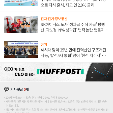
으로 다시 출시, 최고 연 2.0% 금리
전자·전기·정보통신
SK하이닉스 노사 '성과급 주식 지급' 평행
선, 곽노정 'N% 성과급' 법적 논란 벗을지 주
목
정치
AI시대 맞아 25년 만에 전력산업 구조개편
시동, '발전5사 통합' 넘어 '한전 지주사' 재편
론도
기사댓글
0
개
200자까지 쓰실 수 있습니다. (현재 0 byte / 최대 400byte)
저작권 등 다른 사람의 권리를 침해하거나 명예를 훼손하는 댓글은 관련 법률에 의해 제재를 받을
수 있습니다.
타인에게 불쾌감을 주는 욕설 등 비하하는 단어가 내용에 포함되거나 인신공격성 글은 관리자의 판