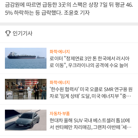
금감원에 따르면 급등한 3곳의 스팩은 상장 7일 뒤 평균 46.
5% 하락하는 등 급락했다. 조윤호 기자
인기기사
화학·에너지
로이터 "정제연료 3만 톤 한국에서 러시아
로 이동", 우크라이나의 공격에 수요 늘어
화학·에너지
'한수원 협력사' 미국 오클로 SMR 연구용 원
자로 '임계 상태' 도달, 미국 에너지부 "중요
한 이정표"
자동차·부품
현대차 올해 SUV 국내 베스트셀러 톱10에
서 싼타페만 자리매김, 그랜저·아반떼 '세단
쌍끌이'로 내수 방어