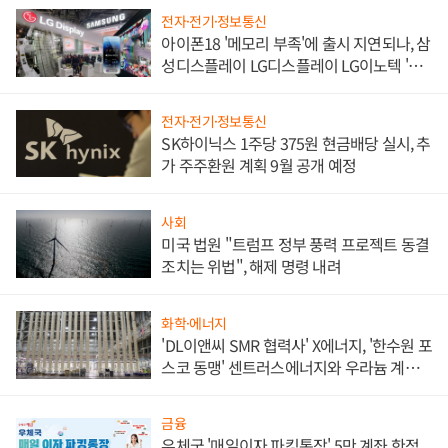
전자·전기·정보통신
아이폰18 '메모리 부족'에 출시 지연되나, 삼
성디스플레이 LG디스플레이 LG이노텍 '탈
애플' 수익 다각화 속도
전자·전기·정보통신
SK하이닉스 1주당 375원 현금배당 실시, 추
가 주주환원 계획 9월 공개 예정
사회
미국 법원 "트럼프 정부 풍력 프로젝트 동결
조치는 위법", 해제 명령 내려
화학·에너지
'DL이앤씨 SMR 협력사' X에너지, '한수원 포
스코 동맹' 센트러스에너지와 우라늄 계약
체결
금융
우체국 '매일이자 파킹통장' 5만 계좌 한정