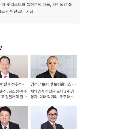
자 넷리스트와 특허분쟁 매듭, 5년 동안 최
.3조 라이선스비 지급
?
통령실 민정수석비
김정균 보령 및 보령홀딩스 대
 출신, 공소청·중수
제약업계의 젊은 오너 3세 경
표이사 사장
두고 검찰개혁 완수
영자, 미래 먹거리 '우주와 헬
년]
스케어' 공들여 [2026년]