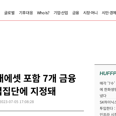
글로벌
기후대응
Who Is?
기업·산업
금융
시장·머니
시민·경
HUFF
래에셋 포함 7개 금융
매각 '7수
업집단에 지정돼
에 한화생
냈다
2023-07-05 17:08:28
SK하이닉스
투입한다 :
인프라 시