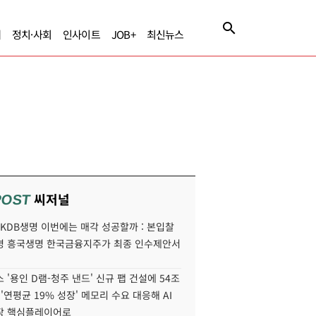
제
정치·사회
인사이트
JOB+
최신뉴스
씨저널
POST
' KDB생명 이번에는 매각 성공할까 : 본입찰
명 흥국생명 한국금융지주가 최종 인수제안서
 '용인 D램-청주 낸드' 신규 팹 건설에 54조
 '연평균 19% 성장' 메모리 수요 대응해 AI
장 핵심플레이어로