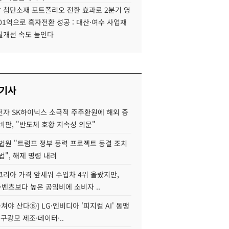
 첨단소재 포트폴리오 전환 효과로 2분기 영
01억으로 흑자전환 성공 : 대산·여수 사업재
질개선 속도 높인다
 기사
자 SK하이닉스 소극적 주주환원에 해외 증
비판, "반도체 호황 지속성 의문"
법원 "트럼프 정부 풍력 프로젝트 동결 조치
법", 해제 명령 내려
코리아 가격 앞세워 수입차 4위 올랐지만,
·벤츠보다 높은 공임비에 소비자 ..
 뭉쳐야 산다⑧] LG·엔비디아 '피지컬 AI' 동맹
 구광모 제조·데이터·..