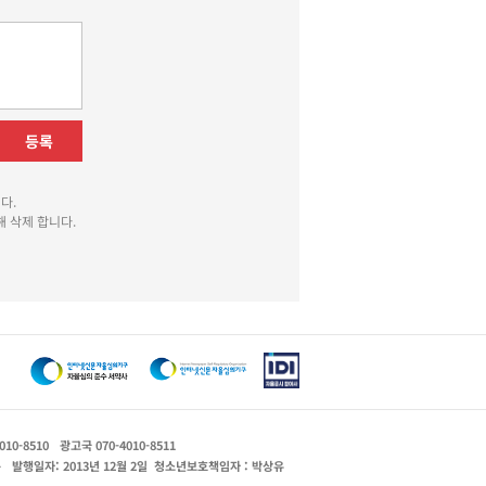
등록
다.
 삭제 합니다.
010-8510
광고국 070-4010-8511
운
발행일자: 2013년 12월 2일
청소년보호책임자 : 박상유