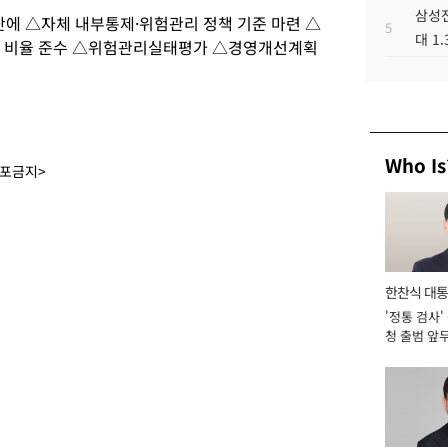
삼성전
에 △자체 내부통제·위험관리 정책 기준 마련 △
5
대 1
성 비율 준수 △위험관리실태평가 △경영개선계획
Who Is
배포금지>
한찬식 대
'정통 검사'
서관
청 출범 앞
맡아 [2026