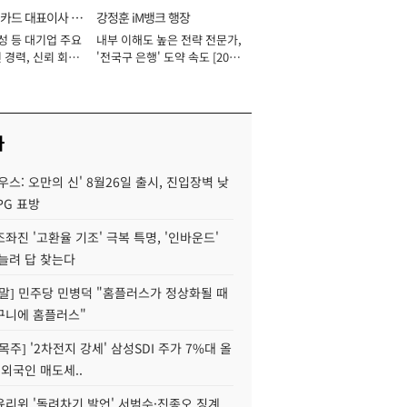
카드 대표이사 사
강정훈 iM뱅크 행장
성 등 대기업 주요
내부 이해도 높은 전략 전문가,
 경력, 신뢰 회복
'전국구 은행' 도약 속도 [2026
[2026년]
년]
사
우스: 오만의 신' 8월26일 출시, 진입장벽 낮
PG 표방
좌진 '고환율 기조' 극복 특명, '인바운드'
늘려 답 찾는다
정말] 민주당 민병덕 "홈플러스가 정상화될 때
구니에 홈플러스"
목주] '2차전지 강세' 삼성SDI 주가 7%대 올
 외국인 매도세..
윤리위 '돌려차기 발언' 서범수·진종오 징계