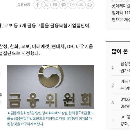
공유하기
롯데케미칼
업이익 11
편으로 체
화, 교보 등 7개 금융그룹을 금융복합기업집단에
성, 한화, 교보, 미래에셋, 현대차, DB, 다우키움
많이 본
기업집단으로 지정했다.
삼성전
에
1
권가 
을
미국 
2
는 위
운
BYD
·
3
BMW
▲ 금융위원회는 5일 열린 정례회의에서 삼성, 한화 등 7개 금융그
[AI
룹을 금융복합기업집단으로 지정하고 자체 내부통제 정책을 마
4
강화,
련할 것을 요구하기로 했다.