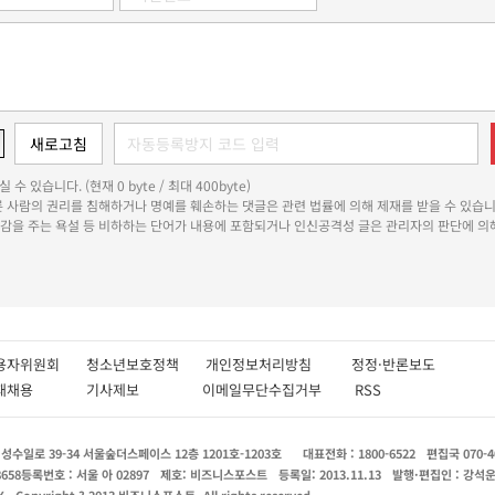
 수 있습니다. (현재 0 byte / 최대 400byte)
다른 사람의 권리를 침해하거나 명예를 훼손하는 댓글은 관련 법률에 의해 제재를 받을 수 있습니
쾌감을 주는 욕설 등 비하하는 단어가 내용에 포함되거나 인신공격성 글은 관리자의 판단에 의해
용자위원회
청소년보호정책
개인정보처리방침
정정·반론보도
인재채용
기사제보
이메일무단수집거부
RSS
수일로 39-34 서울숲더스페이스 12층 1201호-1203호
대표전화 : 1800-6522
편집국 070-4
8658
등록번호 : 서울 아 02897
제호: 비즈니스포스트
등록일: 2013.11.13
발행·편집인 : 강석
X
Copyright ? 2013 비즈니스포스트. All rights reserved.