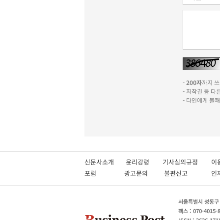
-
200자
까지 쓰실
- 저작권 등 
- 타인에게 불
신문사소개
윤리강령
기사심의규정
이
포럼
광고문의
불편신고
서울특별시 성동구 성
팩스 : 070-4015-
ISSN : 2636-171