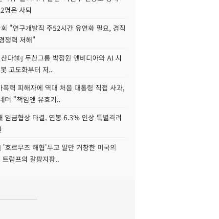
 2명은 사퇴
회 "연구개발직 주52시간 유연화 필요, 경직
경쟁력 저해"
야 산다⑩] 두산그룹 박정원 엔비디아와 AI 시
로봇 고도화부터 저..
가폭력 피해자에 역대 처음 대통령 직접 사과,
네며 "책임엔 유효기..
 임금협상 타결, 연봉 6.3% 인상 특별격려
원
] '호르무즈 해협'두고 말만 거창한 미국의
, 트럼프의 갈팡지팡..