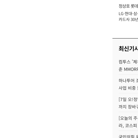
정상호 롯데
LG·현대·삼
장
카드사 30년
에 '초집중' 
최신기
컴투스 '제
춘 MMOR
하나투어 조
사업 비중 
[7일 오!
까지 장바
[오늘의 주
라, 코스피
국민의힘 