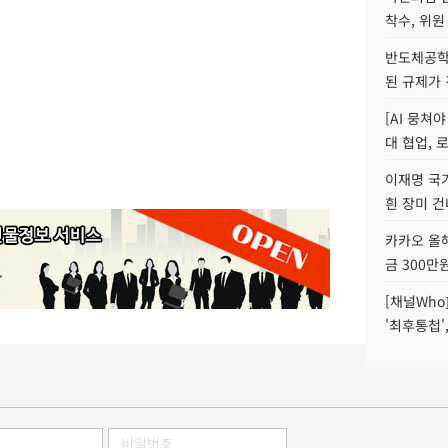
착수, 위원
반도체공학
된 규제가 
[AI 뭉쳐
대 협업, 
이재명 국
흰 장미 건
카카오 올해
금 300만
[채널Who
'최후통첩'