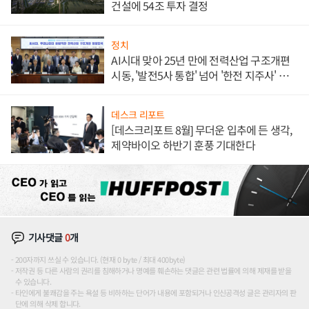
건설에 54조 투자 결정
정치
AI시대 맞아 25년 만에 전력산업 구조개편
시동, '발전5사 통합' 넘어 '한전 지주사' 재편
론도
데스크 리포트
[데스크리포트 8월] 무더운 입추에 든 생각,
제약바이오 하반기 훈풍 기대한다
기사댓글
0
개
200자까지 쓰실 수 있습니다. (현재 0 byte / 최대 400byte)
저작권 등 다른 사람의 권리를 침해하거나 명예를 훼손하는 댓글은 관련 법률에 의해 제재를 받을
수 있습니다.
타인에게 불쾌감을 주는 욕설 등 비하하는 단어가 내용에 포함되거나 인신공격성 글은 관리자의 판
단에 의해 삭제 합니다.