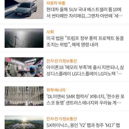
자동차·부품
현대차 올해 SUV 국내 베스트셀러 톱10에
서 싼타페만 자리매김, 그랜저·아반떼 '세단
쌍끌이'로 내수 방어
사회
미국 법원 "트럼프 정부 풍력 프로젝트 동결
조치는 위법", 해제 명령 내려
전자·전기·정보통신
아이폰18 '메모리 부족'에 출시 지연되나, 삼
성디스플레이 LG디스플레이 LG이노텍 '탈
애플' 수익 다각화 속도
화학·에너지
'DL이앤씨 SMR 협력사' X에너지, '한수원 포
스코 동맹' 센트러스에너지와 우라늄 계약
체결
전자·전기·정보통신
SK하이닉스, 용인 'Y2' 팹과 청주 'M17' 팹