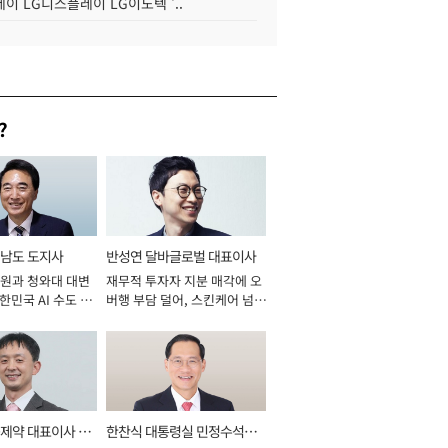
이 LG디스플레이 LG이노텍 '..
?
남도 도지사
반성연 달바글로벌 대표이사
원과 청와대 대변
재무적 투자자 지분 매각에 오
대한민국 AI 수도 충
버행 부담 덜어, 스킨케어 넘어
026년]
신성장동력 확보 과제로 [2026
년]
제약 대표이사 사
한찬식 대통령실 민정수석비