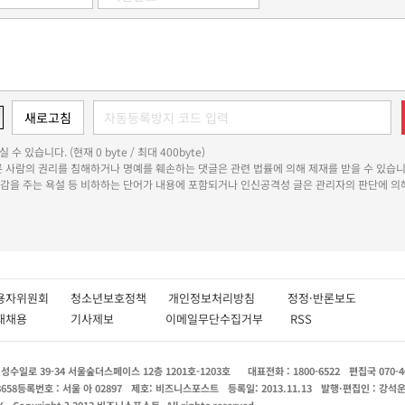
 수 있습니다. (현재 0 byte / 최대 400byte)
다른 사람의 권리를 침해하거나 명예를 훼손하는 댓글은 관련 법률에 의해 제재를 받을 수 있습니
쾌감을 주는 욕설 등 비하하는 단어가 내용에 포함되거나 인신공격성 글은 관리자의 판단에 의해
용자위원회
청소년보호정책
개인정보처리방침
정정·반론보도
인재채용
기사제보
이메일무단수집거부
RSS
수일로 39-34 서울숲더스페이스 12층 1201호-1203호
대표전화 : 1800-6522
편집국 070-4
8658
등록번호 : 서울 아 02897
제호: 비즈니스포스트
등록일: 2013.11.13
발행·편집인 : 강석
X
Copyright ? 2013 비즈니스포스트. All rights reserved.