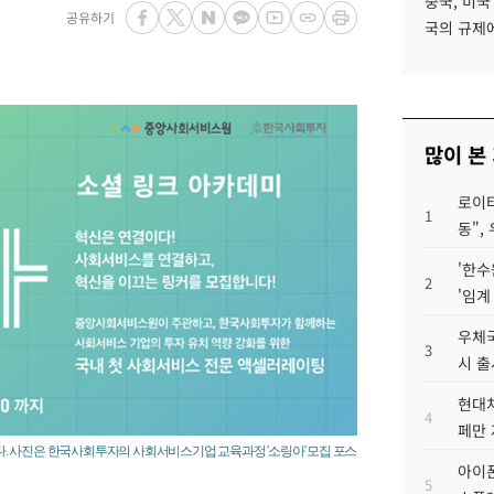
중국, 미국
공유하기
국의 규제에
많이 본
로이터
1
동",
'한수
2
'임계
우체국
3
시 출
현대차
4
페만 
. 사진은 한국사회투자의 사회서비스기업 교육과정 '소링아' 모집 포스
아이폰
5