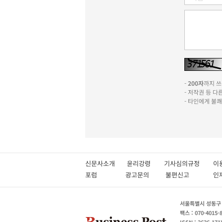
-
200자
까지 쓰실
- 저작권 등 
- 타인에게 불
신문사소개
윤리강령
기사심의규정
이
포럼
광고문의
불편신고
서울특별시 성동구 성
팩스 : 070-4015-
ISSN : 2636-171