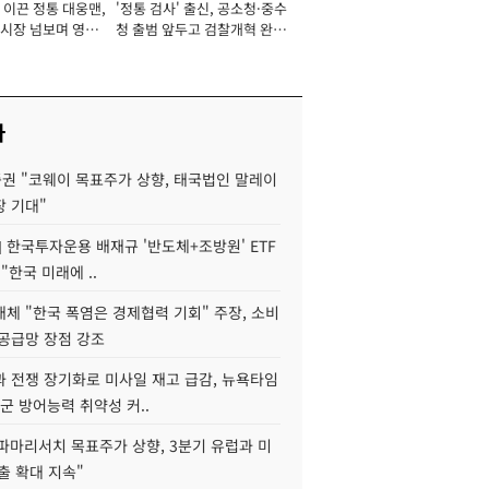
 이끈 정통 대웅맨,
'정통 검사' 출신, 공소청·중수
서관
시장 넘보며 영업
청 출범 앞두고 검찰개혁 완수
'청사진' [2026년]
맡아 [2026년]
사
권 "코웨이 목표주가 상향, 태국법인 말레이
장 기대"
] 한국투자운용 배재규 '반도체+조방원' ETF
"한국 미래에 ..
체 "한국 폭염은 경제협력 기회" 주장, 소비
 공급망 장점 강조
과 전쟁 장기화로 미사일 재고 급감, 뉴욕타임
군 방어능력 취약성 커..
"파마리서치 목표주가 상향, 3분기 유럽과 미
출 확대 지속"