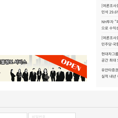
[여론조사꽃
민석 29.6
NH투자 "
으로 수익성
[여론조사꽃
민주당·국힘
현대차그룹 
공간 최대 
유안타증권
실적 내년