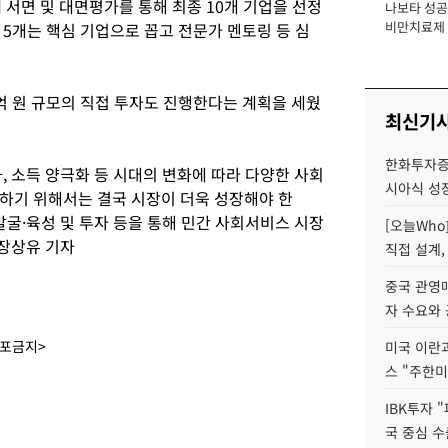
면 및 대면평가를 통해 최종 10개 기업을 선정
나보타 성공
장
비만치료제 
5개는 핵심 기업으로 꼽고 전문가 멘토링 등 심
익 1조 시대 
억 원 규모의 직접 투자도 진행한다는 계획을 세웠
최신기
한화투자증
 소득 양극화 등 시대의 변화에 따라 다양한 사회
시아식 성
하기 위해서는 결국 시장이 더욱 성장해야 한
굴·육성 및 투자 등을 통해 민간 사회서비스 시장
[오늘Who
 장상유 기자
직접 설계, 
중국 관영매
자 수요와
배포금지>
미국 이란
스 "주한미
IBK투자 
국 중심 수