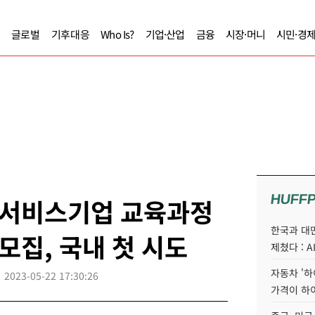
글로벌
기후대응
Who Is?
기업·산업
금융
시장·머니
시민·경
HUFF
서비스기업 교육과정
한국과 대
모집, 국내 첫 시도
제쳤다 : 
자동차 '하
2023-05-22 17:30:26
가격이 하