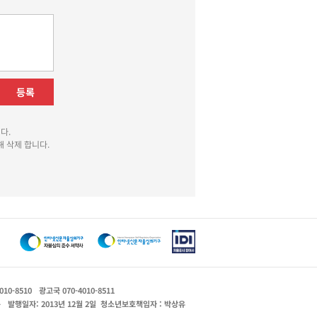
등록
다.
 삭제 합니다.
010-8510
광고국 070-4010-8511
운
발행일자: 2013년 12월 2일
청소년보호책임자 : 박상유