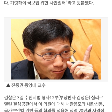
다. 기껏해야 국보법 위한 사안일터”라고 덧붙였다.
▲ 진중권 동양대 교수
검찰은 3일 수원지법 형사12부(부장판사 김정운) 심리로
열린 결심공판에서 이 의원에 대해 내란음모와 내란선동,
국가보안법 위반 등의 혐의를 적용해 징역 20년과 자격정