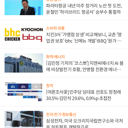
파라타항공 내년 미주 장거리 노선 첫 도전,
윤철민 '하이브리드 항공사' 승부수 통할까
소비자·유통
치킨3사 '가맹점 상생' 비교해보니, 교촌 '영
업권 보호'·bhc '신메뉴 개발'·BBQ '원가 부
담'
화학·에너지
[김민정 기자의 '코스뽀'] 지엔씨에너지 AI 붐
에 비상발전기 호황, 안병철 친환경 에너지
발전전문기업 향한다
정치
[여론조사꽃] 민주당 당대표 선호도 정청래
30.5%·김민석 29.6%, 0.9%p 초접전
전자·전기·정보통신
삼성전자, 미국 오크리지국립연구소와 극저
온 히트펌프 개발하기로