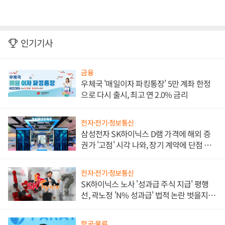
인기기사
금융
우체국 '매일이자 파킹통장' 5만 계좌 한정
으로 다시 출시, 최고 연 2.0% 금리
전자·전기·정보통신
삼성전자 SK하이닉스 D램 가격에 해외 증
권가 '고점' 시각 나와, 장기 계약에 단점 부
각
전자·전기·정보통신
SK하이닉스 노사 '성과급 주식 지급' 평행
선, 곽노정 'N% 성과급' 법적 논란 벗을지 주
목
항공·물류