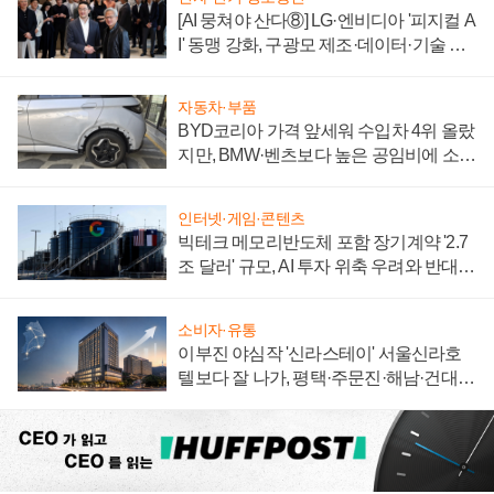
[AI 뭉쳐야 산다⑧] LG·엔비디아 '피지컬 A
I' 동맹 강화, 구광모 제조·데이터·기술 결
집해 종합 로보틱스 기업으로
자동차·부품
BYD코리아 가격 앞세워 수입차 4위 올랐
지만, BMW·벤츠보다 높은 공임비에 소비
자 불만 폭발
인터넷·게임·콘텐츠
빅테크 메모리반도체 포함 장기계약 '2.7
조 달러' 규모, AI 투자 위축 우려와 반대
신호
소비자·유통
이부진 야심작 '신라스테이' 서울신라호
텔보다 잘 나가, 평택·주문진·해남·건대로
성장판 더 넓힌다