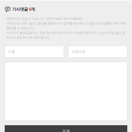
기사댓글
0
개
200자까지 쓰실 수 있습니다. (현재 0 byte / 최대 400byte)
저작권 등 다른 사람의 권리를 침해하거나 명예를 훼손하는 댓글은 관련 법률에 의해 제재
를 받을 수 있습니다.
타인에게 불쾌감을 주는 욕설 등 비하하는 단어가 내용에 포함되거나 인신공격성 글은 관
리자의 판단에 의해 삭제 합니다.