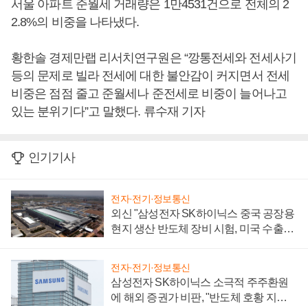
서울 아파트 준월세 거래량은 1만4531건으로 전체의 2
2.8%의 비중을 나타냈다.
황한솔 경제만랩 리서치연구원은 “깡통전세와 전세사기
등의 문제로 빌라 전세에 대한 불안감이 커지면서 전세
비중은 점점 줄고 준월세나 준전세로 비중이 늘어나고
있는 분위기다”고 말했다. 류수재 기자
인기기사
전자·전기·정보통신
외신 "삼성전자 SK하이닉스 중국 공장용
현지 생산 반도체 장비 시험, 미국 수출통
제 대비"
전자·전기·정보통신
삼성전자 SK하이닉스 소극적 주주환원
에 해외 증권가 비판, "반도체 호황 지속