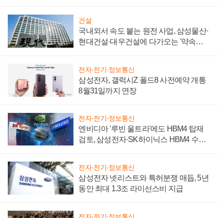
성 의문"
건설
국내외서 속도 붙는 원전 사업, 삼성물산·
현대건설·대우건설에 다가오는 '약속의
시간'
전자·전기·정보통신
삼성전자, 갤럭시Z 폴드8 사전예약 개통
8월31일까지 연장
전자·전기·정보통신
엔비디아 '루빈 울트라'에도 HBM4 탑재
검토, 삼성전자·SK하이닉스 HBM4 수율
에 주도권 갈린다
전자·전기·정보통신
삼성전자 넷리스트와 특허분쟁 매듭, 5년
동안 최대 1.3조 라이선스비 지급
전자·전기·정보통신