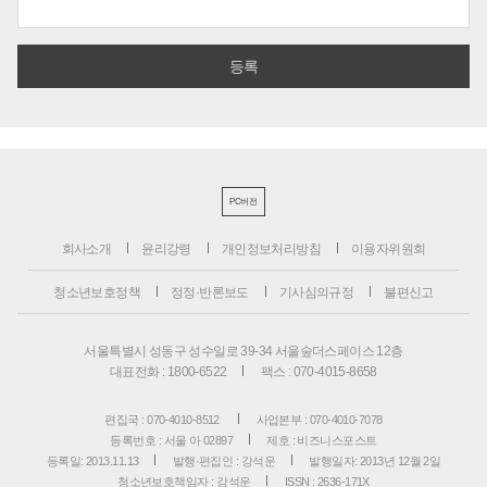
PC버전
회사소개
윤리강령
개인정보처리방침
이용자위원회
청소년보호정책
정정·반론보도
기사심의규정
불편신고
서울특별시 성동구 성수일로 39-34 서울숲더스페이스 12층
대표전화 : 1800-6522
팩스 : 070-4015-8658
편집국 : 070-4010-8512
사업본부 : 070-4010-7078
등록번호 : 서울 아 02897
제호 : 비즈니스포스트
등록일: 2013.11.13
발행·편집인 : 강석운
발행일자: 2013년 12월 2일
청소년보호책임자 : 강석운
ISSN : 2636-171X