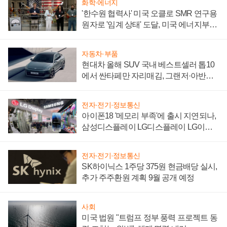
화학·에너지
'한수원 협력사' 미국 오클로 SMR 연구용
원자로 '임계 상태' 도달, 미국 에너지부
"중요한 이정표"
자동차·부품
현대차 올해 SUV 국내 베스트셀러 톱10
에서 싼타페만 자리매김, 그랜저·아반떼
'세단 쌍끌이'로 내수 방어
전자·전기·정보통신
아이폰18 '메모리 부족'에 출시 지연되나,
삼성디스플레이 LG디스플레이 LG이노
텍 '탈애플' 수익 다각화 속도
전자·전기·정보통신
SK하이닉스 1주당 375원 현금배당 실시,
추가 주주환원 계획 9월 공개 예정
사회
미국 법원 "트럼프 정부 풍력 프로젝트 동