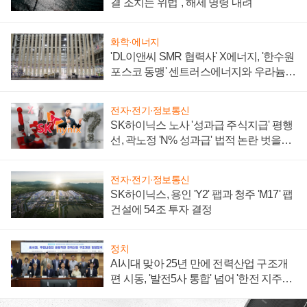
결 조치는 위법", 해제 명령 내려
화학·에너지
'DL이앤씨 SMR 협력사' X에너지, '한수원
포스코 동맹' 센트러스에너지와 우라늄
계약 체결
전자·전기·정보통신
SK하이닉스 노사 '성과급 주식지급' 평행
선, 곽노정 'N% 성과급' 법적 논란 벗을지
주목
전자·전기·정보통신
SK하이닉스, 용인 'Y2' 팹과 청주 'M17' 팹
건설에 54조 투자 결정
정치
AI시대 맞아 25년 만에 전력산업 구조개
편 시동, '발전5사 통합' 넘어 '한전 지주사'
재편론도