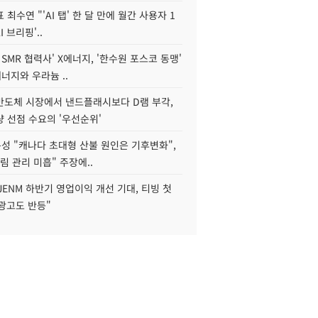
 최수연 "'AI 탭' 한 달 만에 월간 사용자 1
I 브리핑'..
 SMR 협력사' X에너지, '한수원 포스코 동맹'
너지와 우라늄 ..
리반도체 시장에서 낸드플래시보다 D램 부각,
 선점 수요의 '우선순위'
성 "캐나다 초대형 산불 원인은 기후변화",
림 관리 미흡" 주장에..
JENM 하반기 영업이익 개선 기대, 티빙 첫
광고도 반등"