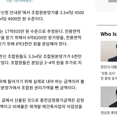
BMW
타운. <네이버부동산>
신청 안내문’에서 조합원분양가를 3.3㎡당 4500
㎡당 4900만 원 수준이다.
 17억935만 원 수준으로 추정된다. 전용면적
Who Is
을 받기 위해서 6억8200만 원가량을, 전용면적
받기 위해 8억3천만 원을 분담해야 한다.
신 조합원들도 3.3㎡당 조합원분양가가 6천만
았다. 조합원들은 분담금 3~4억 원을 추가로 지
한찬식 대
'정통 검사'
서관
청 출범 앞
해 들어가기 위해 실제로 내야 하는 금액이라 볼
맡아 [2026
원분양가에서 조합원 권리가액을 뺀 금액이다.
 곱해서 산출된 것으로 종전감정평가금액은 감정
금액이고 비례율은 재개발·재건축사업의 사업성을
정상호 롯데