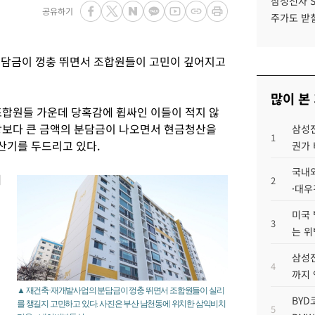
삼성전자 
공유하기
주가도 받칠
분담금이 껑충 뛰면서 조합원들이 고민이 깊어지고
많이 본
조합원들 가운데 당혹감에 휩싸인 이들이 적지 않
상보다 큰 금액의 분담금이 나오면서 현금청산을
삼성전
1
산기를 두드리고 있다.
권가 
국내외
재
2
·대우
미국 
3
는 위
삼성전
4
까지
▲ 재건축·재개발사업의 분담금이 껑충 뛰면서 조합원들이 실리
BYD
를 챙길지 고민하고 있다. 사진은 부산 남천동에 위치한 삼익비치
5