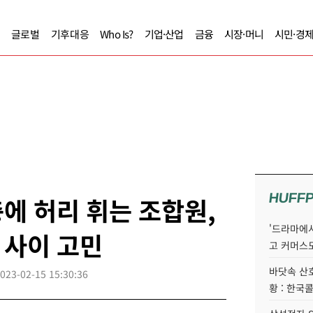
글로벌
기후대응
Who Is?
기업·산업
금융
시장·머니
시민·경
HUFF
에 허리 휘는 조합원,
'드라마에서
 사이 고민
고 커머스
바닷속 산
023-02-15 15:30:36
황 : 한국