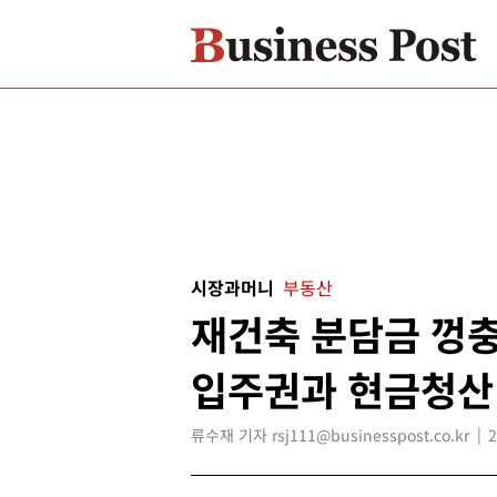
시장과머니
부동산
재건축 분담금 껑충
입주권과 현금청산
류수재 기자 rsj111@businesspost.co.kr
2