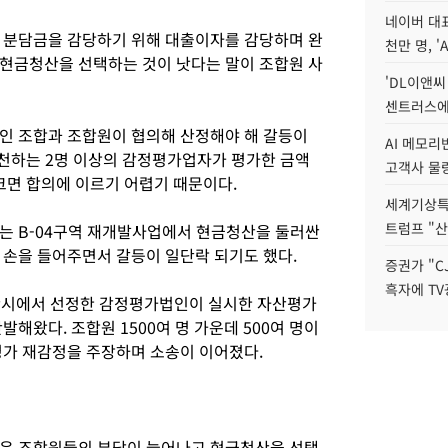
네이버 대표
 분담금을 감당하기 위해 대출이자를 감당하며 완
천만 명, 'A
현금청산을 선택하는 것이 낫다는 말이 조합원 사
'DL이앤씨
센트러스에
인 조합과 조합원이 협의해 산정해야 해 갈등이
AI 메모
추천하는 2명 이상의 감정평가업자가 평가한 금액
고객사 물량
 크면 합의에 이르기 어렵기 때문이다.
세계기상특
트럼프 "산
는 B-04구역 재개발사업에서 현금청산을 둘러싼
 손을 들어주면서 갈등이 일단락 되기도 했다.
증권가 "C
흑자에 TV
울산시에서 선정한 감정평가법인이 실시한 자산평가
해왔다. 조합원 1500여 명 가운데 500여 명이
평가 재감정을 주장하며 소송이 이어졌다.
남은 조합원들의 부담이 늘어나고 현금청산을 선택