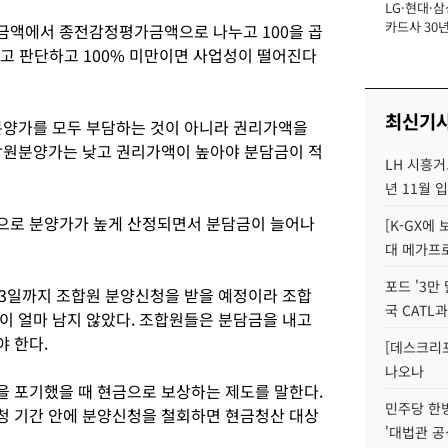
LG·현대·삼
장
카드사 30년
금액에서 종전감정평가금액으로 나누고 100을 곱
에 '초집중' 
다고 판단하고 100% 미만이면 사업성이 떨어진다
최신기
분양가를 모두 부담하는 것이 아니라 권리가액을
합원분양가는 낮고 권리가액이 높아야 분담금이 적
LH 시흥거
년 11월 
으로 분양가가 높게 산정되면서 분담금이 늘어나
[K-GX에
대 메가프
포드 '3만
3일까지 조합원 분양신청을 받을 예정이라 조합
국 CATL과
이 얼마 남지 않았다. 조합원들은 분담금을 내고
 한다.
[데스크리포
나오나
 포기했을 때 현금으로 보상하는 제도를 말한다.
민주당 한
청 기간 안에 분양신청을 철회하면 현금청산 대상
'대법관 공