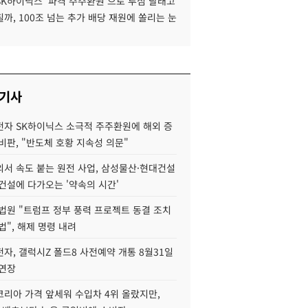
SK하이닉스 '파격 주주환원'으로 투심 달래고
까, 100조 넘는 추가 배당 재원에 쏠리는 눈
 기사
자 SK하이닉스 소극적 주주환원에 해외 증
비판, "반도체 호황 지속성 의문"
서 속도 붙는 원전 사업, 삼성물산·현대건설
건설에 다가오는 '약속의 시간'
법원 "트럼프 정부 풍력 프로젝트 동결 조치
법", 해제 명령 내려
자, 갤럭시Z 폴드8 사전예약 개통 8월31일
 연장
코리아 가격 앞세워 수입차 4위 올랐지만,