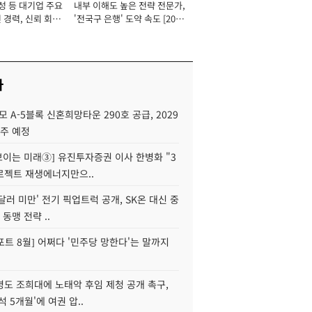
성 등 대기업 주요
내부 이해도 높은 전략 전문가,
 경력, 신뢰 회복
'전국구 은행' 도약 속도 [2026
[2026년]
년]
사
모 A-5블록 신혼희망타운 290호 공급, 2029
입주 예정
 보이는 미래③] 유진투자증권 이사 한병화 "3
로젝트 재생에너지만으..
 달러 미만' 전기 픽업트럭 공개, SK온 대신 중
 동맹 전략 ..
트 8월] 어쩌다 '민주당 망한다'는 말까지
병도 조희대에 노태악 후임 제청 공개 촉구,
석 5개월'에 여권 압..