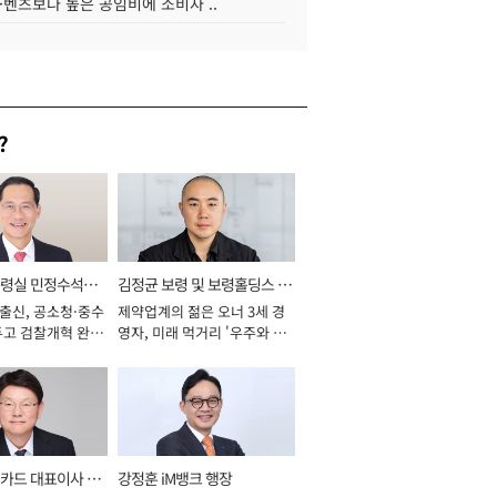
·벤츠보다 높은 공임비에 소비자 ..
?
통령실 민정수석비
김정균 보령 및 보령홀딩스 대
 출신, 공소청·중수
제약업계의 젊은 오너 3세 경
표이사 사장
두고 검찰개혁 완수
영자, 미래 먹거리 '우주와 헬
년]
스케어' 공들여 [2026년]
카드 대표이사 사
강정훈 iM뱅크 행장