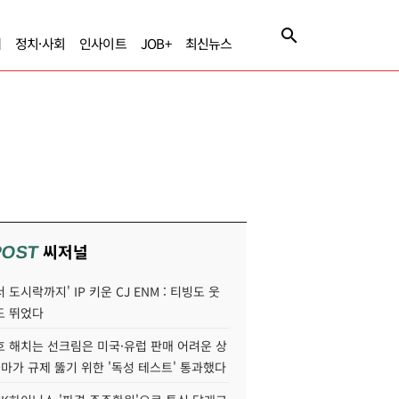
제
정치·사회
인사이트
JOB+
최신뉴스
씨저널
POST
 도시락까지' IP 키운 CJ ENM : 티빙도 웃
도 뛰었다
호 해치는 선크림은 미국·유럽 판매 어려운 상
콜마가 규제 뚫기 위한 '독성 테스트' 통과했다