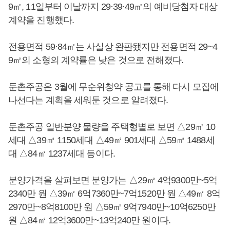
9㎡, 11일부터 이날까지 29·39·49㎡의 예비당첨자 대상
계약을 진행했다.
전용면적 59·84㎡는 사실상 완판됐지만 전용면적 29~4
9㎡의 소형의 계약률은 낮은 것으로 전해졌다.
둔촌주공은 3월에 무순위청약 공고를 통해 다시 모집에
나선다는 계획을 세워둔 것으로 알려졌다.
둔촌주공 일반분양 물량을 주택형별로 보면 △29㎡ 10
세대 △39㎡ 1150세대 △49㎡ 901세대 △59㎡ 1488세
대 △84㎡ 1237세대 등이다.
분양가격을 살펴보면 분양가는 △29㎡ 4억9300만~5억
2340만 원 △39㎡ 6억7360만~7억1520만 원 △49㎡ 8억
2970만~8억8100만 원 △59㎡ 9억7940만~10억6250만
원 △84㎡ 12억3600만~13억240만 원이다.