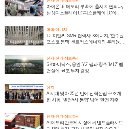
전자·전기·정보통신
아이폰18 '메모리 부족'에 출시 지연되나,
삼성디스플레이 LG디스플레이 LG이노
텍 '탈애플' 수익 다각화 속도
화학·에너지
'DL이앤씨 SMR 협력사' X에너지, '한수원
포스코 동맹' 센트러스에너지와 우라늄
계약 체결
전자·전기·정보통신
SK하이닉스, 용인 'Y2' 팹과 청주 'M17' 팹
건설에 54조 투자 결정
정치
AI시대 맞아 25년 만에 전력산업 구조개
편 시동, '발전5사 통합' 넘어 '한전 지주사'
재편론도
전자·전기·정보통신
AI 메모리반도체 시장에서 낸드플래시보
다 D램 부각, 고객사 물량 선점 수요의 '우