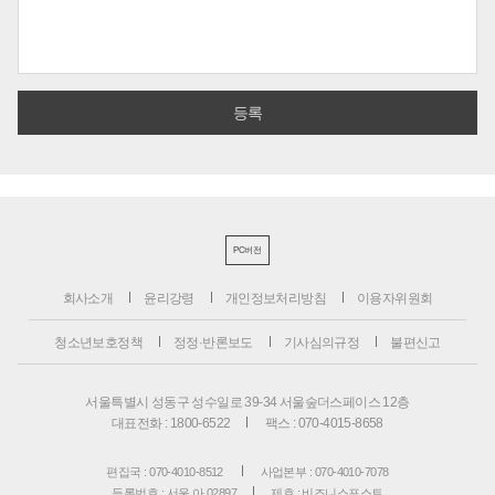
PC버전
회사소개
윤리강령
개인정보처리방침
이용자위원회
청소년보호정책
정정·반론보도
기사심의규정
불편신고
서울특별시 성동구 성수일로 39-34 서울숲더스페이스 12층
대표전화 : 1800-6522
팩스 : 070-4015-8658
편집국 : 070-4010-8512
사업본부 : 070-4010-7078
등록번호 : 서울 아 02897
제호 : 비즈니스포스트