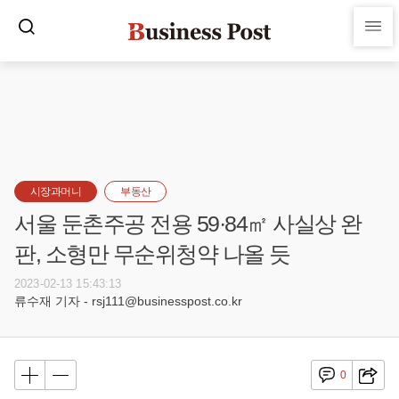
시장과머니
부동산
서울 둔촌주공 전용 59·84㎡ 사실상 완
판, 소형만 무순위청약 나올 듯
2023-02-13 15:43:13
류수재 기자 - rsj111@businesspost.co.kr
0