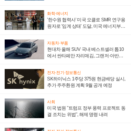
어
화학·에너지
'한수원 협력사' 미국 오클로 SMR 연구용
원자로 '임계 상태' 도달, 미국 에너지부
"중요한 이정표"
자동차·부품
현대차 올해 SUV 국내 베스트셀러 톱10
에서 싼타페만 자리매김, 그랜저·아반떼
'세단 쌍끌이'로 내수 방어
전자·전기·정보통신
SK하이닉스 1주당 375원 현금배당 실시,
추가 주주환원 계획 9월 공개 예정
사회
미국 법원 "트럼프 정부 풍력 프로젝트 동
결 조치는 위법", 해제 명령 내려