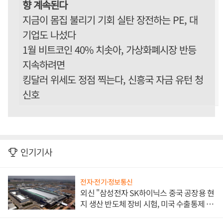
향 계속된다
지금이 몸집 불리기 기회 실탄 장전하는 PE, 대
기업도 나섰다
1월 비트코인 40% 치솟아, 가상화폐시장 반등
지속하려면
킹달러 위세도 정점 찍는다, 신흥국 자금 유턴 청
신호
인기기사
전자·전기·정보통신
외신 "삼성전자 SK하이닉스 중국 공장용 현
지 생산 반도체 장비 시험, 미국 수출통제 대
비"