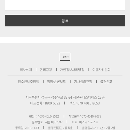
PC버전
회사소개
윤리강령
개인정보처리방침
이용자위원회
청소년보호정책
정정·반론보도
기사심의규정
불편신고
서울특별시 성동구 성수일로 39-34 서울숲더스페이스 12층
대표전화 : 1800-6522
팩스 : 070-4015-8658
편집국 : 070-4010-8512
사업본부 : 070-4010-7078
등록번호 : 서울 아 02897
제호 : 비즈니스포스트
등록일: 2013.11.13
발행·편집인 : 강석운
발행일자: 2013년 12월 2일