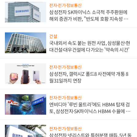
전자·전기·정보통신
삼성전자 SK하이닉스 소극적 주주환원에
해외 증권가 비판, "반도체 호황 지속성 의
문"
건설
국내외서 속도 붙는 원전 사업, 삼성물산·현
대건설·대우건설에 다가오는 '약속의 시간'
전자·전기·정보통신
삼성전자, 갤럭시Z 폴드8 사전예약 개통 8
월31일까지 연장
전자·전기·정보통신
엔비디아 '루빈 울트라'에도 HBM4 탑재 검
토, 삼성전자·SK하이닉스 HBM4 수율에 주
도권 갈린다
전자·전기·정보통신
삼성전자 넷리스트와 특허분쟁 매듭, 5년 동