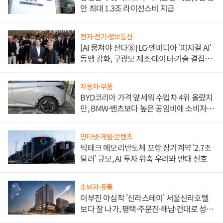
안 최대 1.3조 라이선스비 지급
전자·전기·정보통신
[AI 뭉쳐야 산다⑧] LG·엔비디아 '피지컬 AI'
동맹 강화, 구광모 제조·데이터·기술 결집
해 종합 로보틱스 기업으로
자동차·부품
BYD코리아 가격 앞세워 수입차 4위 올랐지
만, BMW·벤츠보다 높은 공임비에 소비자
불만 폭발
인터넷·게임·콘텐츠
빅테크 메모리반도체 포함 장기계약 '2.7조
달러' 규모, AI 투자 위축 우려와 반대 신호
소비자·유통
이부진 야심작 '신라스테이' 서울신라호텔
보다 잘 나가, 평택·주문진·해남·건대로 성
장판 더 넓힌다