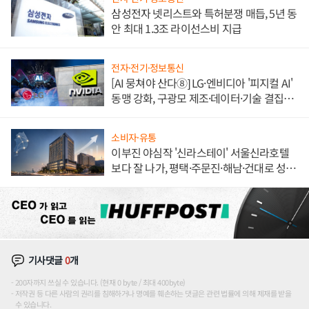
삼성전자 넷리스트와 특허분쟁 매듭, 5년 동
안 최대 1.3조 라이선스비 지급
전자·전기·정보통신
[AI 뭉쳐야 산다⑧] LG·엔비디아 '피지컬 AI'
동맹 강화, 구광모 제조·데이터·기술 결집
해 종합 로보틱스 기업으로
소비자·유통
이부진 야심작 '신라스테이' 서울신라호텔
보다 잘 나가, 평택·주문진·해남·건대로 성
장판 더 넓힌다
기사댓글
0
개
200자까지 쓰실 수 있습니다. (현재 0 byte / 최대 400byte)
저작권 등 다른 사람의 권리를 침해하거나 명예를 훼손하는 댓글은 관련 법률에 의해 제재를 받을
수 있습니다.