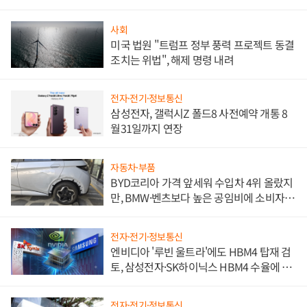
사회
미국 법원 "트럼프 정부 풍력 프로젝트 동결
조치는 위법", 해제 명령 내려
전자·전기·정보통신
삼성전자, 갤럭시Z 폴드8 사전예약 개통 8
월31일까지 연장
자동차·부품
BYD코리아 가격 앞세워 수입차 4위 올랐지
만, BMW·벤츠보다 높은 공임비에 소비자
불만 폭발
전자·전기·정보통신
엔비디아 '루빈 울트라'에도 HBM4 탑재 검
토, 삼성전자·SK하이닉스 HBM4 수율에 주
도권 갈린다
전자·전기·정보통신