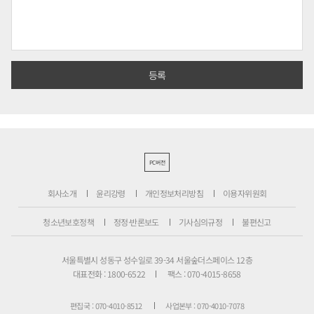
PC버전
회사소개
윤리강령
개인정보처리방침
이용자위원회
청소년보호정책
정정·반론보도
기사심의규정
불편신고
서울특별시 성동구 성수일로 39-34 서울숲더스페이스 12층
대표전화 : 1800-6522
팩스 : 070-4015-8658
편집국 : 070-4010-8512
사업본부 : 070-4010-7078