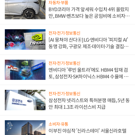
자동차·부품
BYD코리아 가격 앞세워 수입차 4위 올랐지
만, BMW·벤츠보다 높은 공임비에 소비자
불만 폭발
전자·전기·정보통신
[AI 뭉쳐야 산다⑧] LG·엔비디아 '피지컬 AI'
동맹 강화, 구광모 제조·데이터·기술 결집
해 종합 로보틱스 기업으로
전자·전기·정보통신
엔비디아 '루빈 울트라'에도 HBM4 탑재 검
토, 삼성전자·SK하이닉스 HBM4 수율에 주
도권 갈린다
전자·전기·정보통신
삼성전자 넷리스트와 특허분쟁 매듭, 5년 동
안 최대 1.3조 라이선스비 지급
소비자·유통
이부진 야심작 '신라스테이' 서울신라호텔