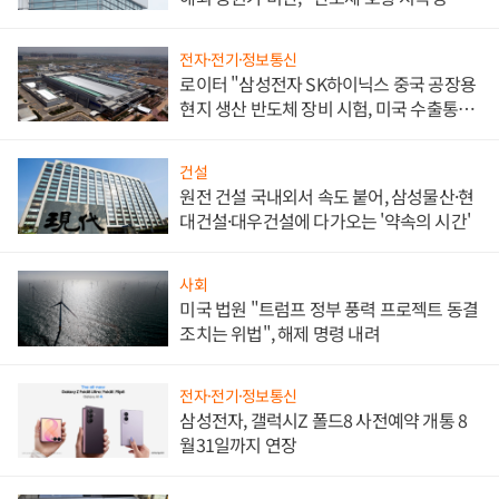
문"
전자·전기·정보통신
로이터 "삼성전자 SK하이닉스 중국 공장용
현지 생산 반도체 장비 시험, 미국 수출통제
대비"
건설
원전 건설 국내외서 속도 붙어, 삼성물산·현
대건설·대우건설에 다가오는 '약속의 시간'
사회
미국 법원 "트럼프 정부 풍력 프로젝트 동결
조치는 위법", 해제 명령 내려
전자·전기·정보통신
삼성전자, 갤럭시Z 폴드8 사전예약 개통 8
월31일까지 연장