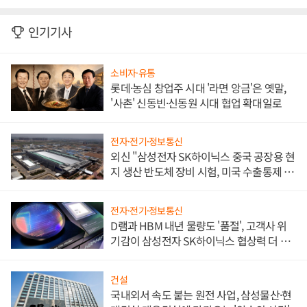
인기기사
소비자·유통
롯데·농심 창업주 시대 '라면 앙금'은 옛말,
'사촌' 신동빈·신동원 시대 협업 확대일로
전자·전기·정보통신
외신 "삼성전자 SK하이닉스 중국 공장용 현
지 생산 반도체 장비 시험, 미국 수출통제 대
비"
전자·전기·정보통신
D램과 HBM 내년 물량도 '품절', 고객사 위
기감이 삼성전자 SK하이닉스 협상력 더 키
워
건설
국내외서 속도 붙는 원전 사업, 삼성물산·현