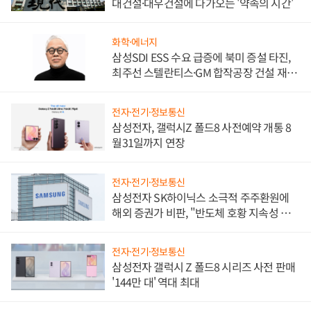
대건설·대우건설에 다가오는 '약속의 시간'
화학·에너지
삼성SDI ESS 수요 급증에 북미 증설 타진,
최주선 스텔란티스·GM 합작공장 건설 재추
진하나
전자·전기·정보통신
삼성전자, 갤럭시Z 폴드8 사전예약 개통 8
월31일까지 연장
전자·전기·정보통신
삼성전자 SK하이닉스 소극적 주주환원에
해외 증권가 비판, "반도체 호황 지속성 의
문"
전자·전기·정보통신
삼성전자 갤럭시 Z 폴드8 시리즈 사전 판매
'144만 대' 역대 최대