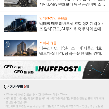
지만, BMW·벤츠보다 높은 공임비에 소비
자 불만 폭발
인터넷·게임·콘텐츠
빅테크 메모리반도체 포함 장기계약 '2.7
조 달러' 규모, AI 투자 위축 우려와 반대
신호
소비자·유통
이부진 야심작 '신라스테이' 서울신라호
텔보다 잘 나가, 평택·주문진·해남·건대로
성장판 더 넓힌다
기사댓글
0
개
200자까지 쓰실 수 있습니다. (현재 0 byte / 최대 400byte)
저작권 등 다른 사람의 권리를 침해하거나 명예를 훼손하는 댓글은 관련 법률에 의해 제재
를 받을 수 있습니다.
타인에게 불쾌감을 주는 욕설 등 비하하는 단어가 내용에 포함되거나 인신공격성 글은 관