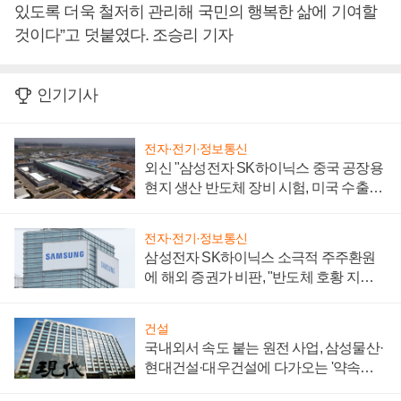
있도록 더욱 철저히 관리해 국민의 행복한 삶에 기여할
것이다”고 덧붙였다. 조승리 기자
인기기사
전자·전기·정보통신
외신 "삼성전자 SK하이닉스 중국 공장용
현지 생산 반도체 장비 시험, 미국 수출통
제 대비"
전자·전기·정보통신
삼성전자 SK하이닉스 소극적 주주환원
에 해외 증권가 비판, "반도체 호황 지속
성 의문"
건설
국내외서 속도 붙는 원전 사업, 삼성물산·
현대건설·대우건설에 다가오는 '약속의
시간'