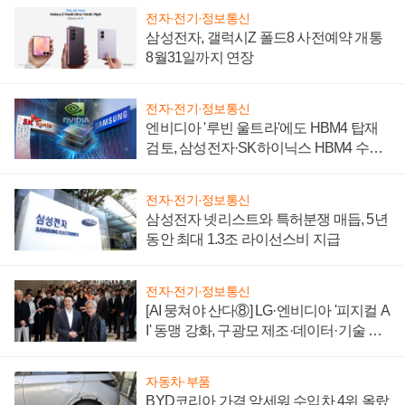
전자·전기·정보통신
삼성전자, 갤럭시Z 폴드8 사전예약 개통
8월31일까지 연장
전자·전기·정보통신
엔비디아 '루빈 울트라'에도 HBM4 탑재
검토, 삼성전자·SK하이닉스 HBM4 수율
에 주도권 갈린다
전자·전기·정보통신
삼성전자 넷리스트와 특허분쟁 매듭, 5년
동안 최대 1.3조 라이선스비 지급
전자·전기·정보통신
[AI 뭉쳐야 산다⑧] LG·엔비디아 '피지컬 A
I' 동맹 강화, 구광모 제조·데이터·기술 결
집해 종합 로보틱스 기업으로
자동차·부품
BYD코리아 가격 앞세워 수입차 4위 올랐