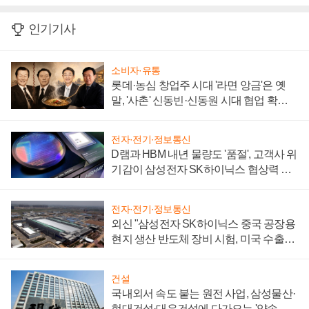
인기기사
소비자·유통
롯데·농심 창업주 시대 '라면 앙금'은 옛
말, '사촌' 신동빈·신동원 시대 협업 확대
일로
전자·전기·정보통신
D램과 HBM 내년 물량도 '품절', 고객사 위
기감이 삼성전자 SK하이닉스 협상력 더
키워
전자·전기·정보통신
외신 "삼성전자 SK하이닉스 중국 공장용
현지 생산 반도체 장비 시험, 미국 수출통
제 대비"
건설
국내외서 속도 붙는 원전 사업, 삼성물산·
현대건설·대우건설에 다가오는 '약속의