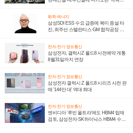
시간'
화학·에너지
삼성SDI ESS 수요 급증에 북미 증설 타
진, 최주선 스텔란티스·GM 합작공장 건
설 재추진하나
전자·전기·정보통신
삼성전자, 갤럭시Z 폴드8 사전예약 개통
8월31일까지 연장
전자·전기·정보통신
삼성전자 갤럭시 Z 폴드8 시리즈 사전 판
매 '144만 대' 역대 최대
전자·전기·정보통신
엔비디아 '루빈 울트라'에도 HBM4 탑재
검토, 삼성전자·SK하이닉스 HBM4 수율
에 주도권 갈린다