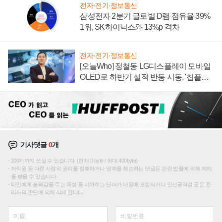
전자·전기·정보통신
삼성전자 2분기 글로벌 D램 점유율 39%
1위, SK하이닉스와 13%p 격차
전자·전기·정보통신
[오늘Who] 정철동 LG디스플레이 모바일
OLED로 하반기 실적 반등 시동, '칩플레
이션'에 가격 인하 압박은 부담
기사댓글
0
개
200자까지 쓰실 수 있습니다. (현재 0 byte / 최대 400byte)
저작권 등 다른 사람의 권리를 침해하거나 명예를 훼손하는 댓글은 관련 법률에 의해 제재
를 받을 수 있습니다.
타인에게 불쾌감을 주는 욕설 등 비하하는 단어가 내용에 포함되거나 인신공격성 글은 관
리자의 판단에 의해 삭제 합니다.