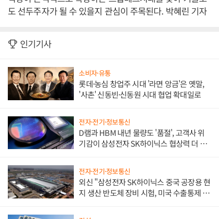
도 선두주자가 될 수 있을지 관심이 주목된다. 박혜린 기자
인기기사
소비자·유통
롯데·농심 창업주 시대 '라면 앙금'은 옛말,
'사촌' 신동빈·신동원 시대 협업 확대일로
전자·전기·정보통신
D램과 HBM 내년 물량도 '품절', 고객사 위
기감이 삼성전자 SK하이닉스 협상력 더 키
워
전자·전기·정보통신
외신 "삼성전자 SK하이닉스 중국 공장용 현
지 생산 반도체 장비 시험, 미국 수출통제 대
비"