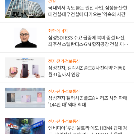
건설
국내외서 속도 붙는 원전 사업, 삼성물산·현
대건설·대우건설에 다가오는 '약속의 시간'
화학·에너지
삼성SDI ESS 수요 급증에 북미 증설 타진,
최주선 스텔란티스·GM 합작공장 건설 재추
진하나
전자·전기·정보통신
삼성전자, 갤럭시Z 폴드8 사전예약 개통 8
월31일까지 연장
전자·전기·정보통신
삼성전자 갤럭시 Z 폴드8 시리즈 사전 판매
'144만 대' 역대 최대
전자·전기·정보통신
엔비디아 '루빈 울트라'에도 HBM4 탑재 검