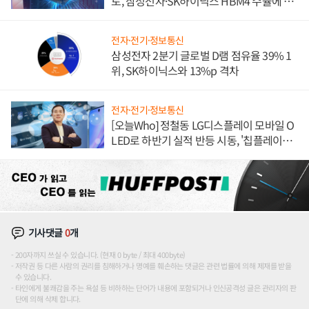
토, 삼성전자·SK하이닉스 HBM4 수율에 주
도권 갈린다
전자·전기·정보통신
삼성전자 2분기 글로벌 D램 점유율 39% 1
위, SK하이닉스와 13%p 격차
전자·전기·정보통신
[오늘Who] 정철동 LG디스플레이 모바일 O
LED로 하반기 실적 반등 시동, '칩플레이
션'에 가격 인하 압박은 부담
기사댓글
0
개
200자까지 쓰실 수 있습니다. (현재 0 byte / 최대 400byte)
저작권 등 다른 사람의 권리를 침해하거나 명예를 훼손하는 댓글은 관련 법률에 의해 제재를 받을
수 있습니다.
타인에게 불쾌감을 주는 욕설 등 비하하는 단어가 내용에 포함되거나 인신공격성 글은 관리자의 판
단에 의해 삭제 합니다.