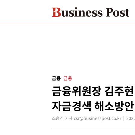
금융
금융
금융위원장 김주현 
자금경색 해소방안
조승리 기자 csr@businesspost.co.kr
2022