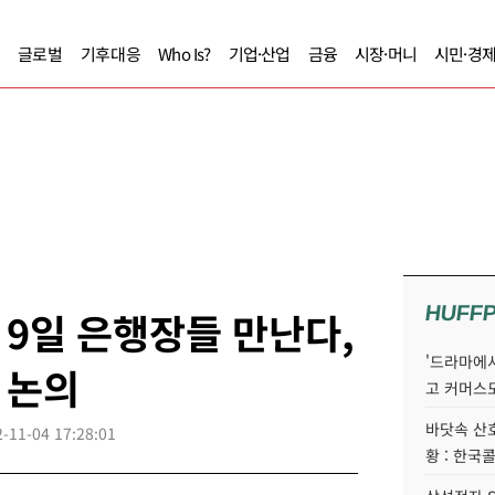
글로벌
기후대응
Who Is?
기업·산업
금융
시장·머니
시민·경
HUFF
9일 은행장들 만난다,
'드라마에서
 논의
고 커머스
바닷속 산
-11-04 17:28:01
황 : 한국