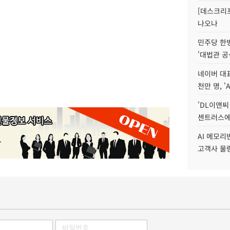
[데스크리포
나오나
민주당 한
'대법관 공
네이버 대표
천만 명, 'A
'DL이앤씨
센트러스에
AI 메모
고객사 물량