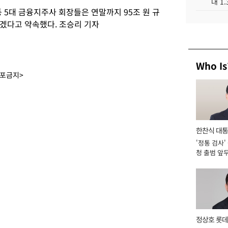
대 1
 등 5대 금융지주사 회장들은 연말까지 95조 원 규
겠다고 약속했다. 조승리 기자
Who Is
배포금지>
한찬식 대
'정통 검사'
서관
청 출범 앞
맡아 [2026
정상호 롯데