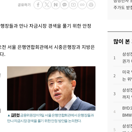
삼성전자 
공유하기
주가도 받칠
행장들과 만나 자금시장 경색을 풀기 위한 안정
많이 본
 오전 서울 은행연합회관에서 시중은행장과 지방은
다.
삼성전
1
권가 
미국 
명
2
는 위
삼성전
3
까지
BYD
해
4
BMW
김주현
▲
금융위원장이 9일 서울 은행연합회관에서 은행장들과
만나 자금시장 경색을 풀기 위한 안정 방안을 논의한다.
삼성전
5