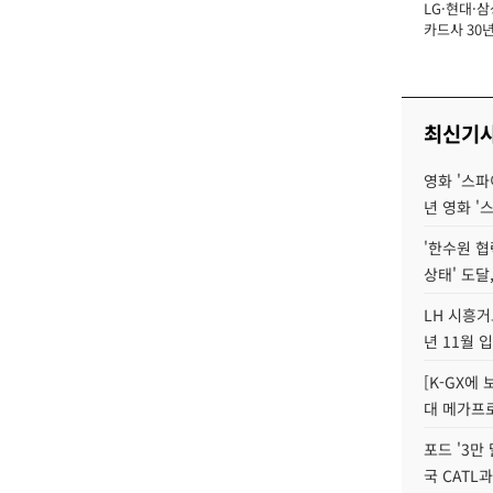
LG·현대·삼
장
카드사 30년
에 '초집중' 
최신기
영화 '스파
년 영화 '
'한수원 협
상태' 도달,
LH 시흥거
년 11월 
[K-GX에
대 메가프
포드 '3만
국 CATL과