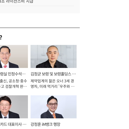
.3조 라이선스비 지급
?
통령실 민정수석비
김정균 보령 및 보령홀딩스 대
 출신, 공소청·중수
제약업계의 젊은 오너 3세 경
표이사 사장
두고 검찰개혁 완수
영자, 미래 먹거리 '우주와 헬
년]
스케어' 공들여 [2026년]
카드 대표이사 사
강정훈 iM뱅크 행장