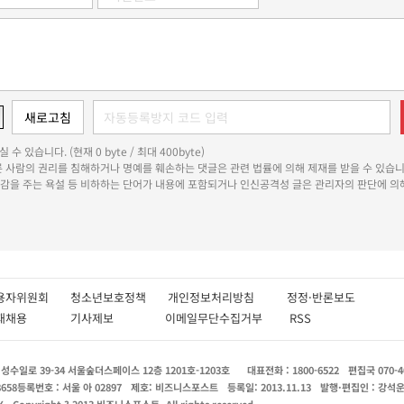
 수 있습니다. (현재 0 byte / 최대 400byte)
다른 사람의 권리를 침해하거나 명예를 훼손하는 댓글은 관련 법률에 의해 제재를 받을 수 있습니
쾌감을 주는 욕설 등 비하하는 단어가 내용에 포함되거나 인신공격성 글은 관리자의 판단에 의해
용자위원회
청소년보호정책
개인정보처리방침
정정·반론보도
인재채용
기사제보
이메일무단수집거부
RSS
수일로 39-34 서울숲더스페이스 12층 1201호-1203호
대표전화 : 1800-6522
편집국 070-4
8658
등록번호 : 서울 아 02897
제호: 비즈니스포스트
등록일: 2013.11.13
발행·편집인 : 강석
X
Copyright ? 2013 비즈니스포스트. All rights reserved.