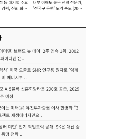
성 등 대기업 주요
내부 이해도 높은 전략 전문가,
 경력, 신뢰 회복
'전국구 은행' 도약 속도 [2026
[2026년]
년]
사
이더맨: 브랜드 뉴 데이' 2주 연속 1위, 2002
스파이더맨'은..
력사' 미국 오클로 SMR 연구용 원자로 '임계
 미 에너지부 ..
모 A-5블록 신혼희망타운 290호 공급, 2029
입주 예정
 보이는 미래③] 유진투자증권 이사 한병화 "3
로젝트 재생에너지만으..
 달러 미만' 전기 픽업트럭 공개, SK온 대신 중
 동맹 전략 ..