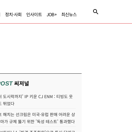
제
정치·사회
인사이트
JOB+
최신뉴스
씨저널
POST
 도시락까지' IP 키운 CJ ENM : 티빙도 웃
도 뛰었다
호 해치는 선크림은 미국·유럽 판매 어려운 상
콜마가 규제 뚫기 위한 '독성 테스트' 통과했다