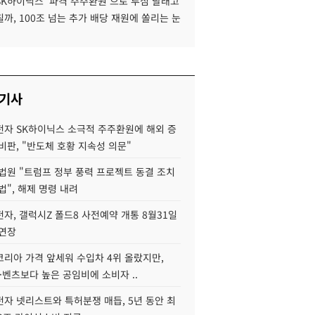
SK하이닉스 '파격 주주환원'으로 투심 달래고
까, 100조 넘는 추가 배당 재원에 쏠리는 눈
 기사
자 SK하이닉스 소극적 주주환원에 해외 증
비판, "반도체 호황 지속성 의문"
법원 "트럼프 정부 풍력 프로젝트 동결 조치
법", 해제 명령 내려
자, 갤럭시Z 폴드8 사전예약 개통 8월31일
 연장
코리아 가격 앞세워 수입차 4위 올랐지만,
·벤츠보다 높은 공임비에 소비자 ..
자 넷리스트와 특허분쟁 매듭, 5년 동안 최