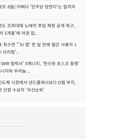
트 8월] 어쩌다 '민주당 망한다'는 말까지
병도 조희대에 노태악 후임 제청 공개 촉구,
석 5개월'에 여권 압..
 최수연 "'AI 탭' 한 달 만에 월간 사용자 1
I 브리핑'..
 SMR 협력사' X에너지, '한수원 포스코 동맹'
너지와 우라늄 ..
리반도체 시장에서 낸드플래시보다 D램 부각,
 선점 수요의 '우선순위'