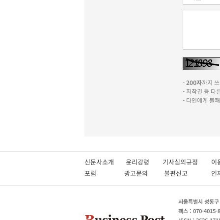
-
200자
까지 쓰실
- 저작권 등 
- 타인에게 불
신문사소개
윤리강령
기사심의규정
이
포럼
광고문의
불편신고
서울특별시 성동구 성
팩스 : 070-4015-
ISSN : 2636-171