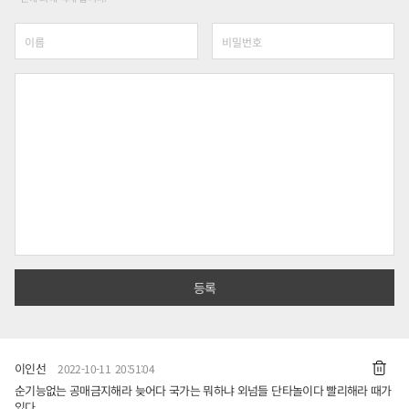
이인선
2022-10-11 20:51:04
순기능없는 공매금지해라 늦어다 국가는 뭐하냐 외넘들 단타놀이다 빨리해라 때가
있다