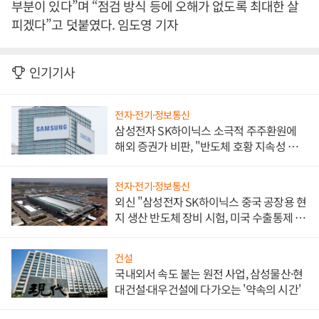
부분이 있다”며 “점검 방식 등에 오해가 없도록 최대한 살
피겠다”고 덧붙였다. 임도영 기자
인기기사
전자·전기·정보통신
삼성전자 SK하이닉스 소극적 주주환원에
해외 증권가 비판, "반도체 호황 지속성 의
문"
전자·전기·정보통신
외신 "삼성전자 SK하이닉스 중국 공장용 현
지 생산 반도체 장비 시험, 미국 수출통제 대
비"
건설
국내외서 속도 붙는 원전 사업, 삼성물산·현
대건설·대우건설에 다가오는 '약속의 시간'