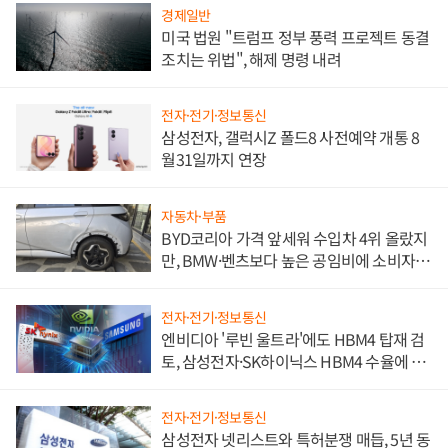
경제일반
미국 법원 "트럼프 정부 풍력 프로젝트 동결
조치는 위법", 해제 명령 내려
전자·전기·정보통신
삼성전자, 갤럭시Z 폴드8 사전예약 개통 8
월31일까지 연장
자동차·부품
BYD코리아 가격 앞세워 수입차 4위 올랐지
만, BMW·벤츠보다 높은 공임비에 소비자
불만 폭발
전자·전기·정보통신
엔비디아 '루빈 울트라'에도 HBM4 탑재 검
토, 삼성전자·SK하이닉스 HBM4 수율에 주
도권 갈린다
전자·전기·정보통신
삼성전자 넷리스트와 특허분쟁 매듭, 5년 동