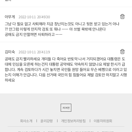
아무게
2022-10-11 20:49:30
그냠 다 필요 없고 사퇴해라 지금 장난치는것도 아니고 뒷돈 받고 있는거 아냐
?? 안그럼 이렇게 만지작 검토 또 뭐냐 ㅡㅡ 아 쓰벌 욕밖에 안나온다
공매도 금지 안할꺼면 사퇴하라고 ㅡㅡ
김미숙
2022-10-11 20:41:19
공매도 금지 빨리하세요 개미들 다 죽어요 반토막 나서 거지되겠어요 대통령은 도
대체 민심을 모른체 하는건지 대통령 공약때도 약속하지 않았나요 제발 한시가 급
합니다. 계속 검토하다가 시간 놓치면 국민들 원망 들어요 무슨 베짱으로 이러고 있
는지 이해가 안갑니다. 다음 선거때 국민의 힘 힘들어요 제발 검토만 하지말고 시행
하세요
PC버전
회사소개
윤리강령
개인정보처리방침
이용자위원회