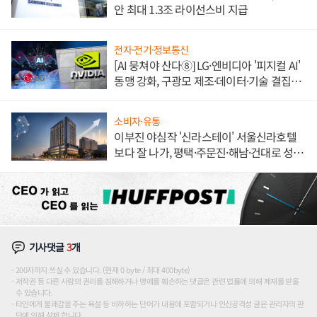
안 최대 1.3조 라이선스비 지급
전자·전기·정보통신
[AI 뭉쳐야 산다⑧] LG·엔비디아 '피지컬 AI'
동맹 강화, 구광모 제조·데이터·기술 결집
해 종합 로보틱스 기업으로
소비자·유통
이부진 야심작 '신라스테이' 서울신라호텔
보다 잘 나가, 평택·주문진·해남·건대로 성
장판 더 넓힌다
기사댓글
3
개
200자까지 쓰실 수 있습니다. (현재 0 byte / 최대 400byte)
저작권 등 다른 사람의 권리를 침해하거나 명예를 훼손하는 댓글은 관련 법률에 의해 제재를 받을
수 있습니다.
타인에게 불쾌감을 주는 욕설 등 비하하는 단어가 내용에 포함되거나 인신공격성 글은 관리자의 판
단에 의해 삭제 합니다.