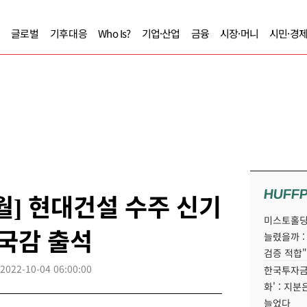
글로벌
기후대응
Who Is?
기업·산업
금융
시장·머니
시민·경
HUFF
월] 현대건설 수주 신기
미스토홀딩
 국감 출석
늘렸을까 :
검증 적합"
2022-10-04 06:00:00
한국투자금
화' : 지
늘었다