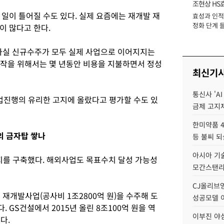
조현상 HS
일이 틀어질 수도 있다. 실제 요즘에는 재개발 재
효성과 인적 
장
정화 단계 들
이 많다고 한다.
“사실 신규수주가 모두 실제 사업으로 이어지지는
시작을 위해서는 몇 년동안 비용을 지불하면서 정성
최신기
통신사 'A
업진행의 유리한 고지에 올랐다고 평가할 수도 있
금제 고지제
한미약품 4
의 금자탑 쌓나
등 불씨 
아시아 기술
를 구축했다. 해외사업도 목표수치 달성 가능성
모간스탠리 
CJ올리브영
 재개발사업(공사비 1조2800억 원)을 수주해 도
성공모델 
. GS건설에서 2015년 올린 8조100억 원을 역
이부진 야
다.