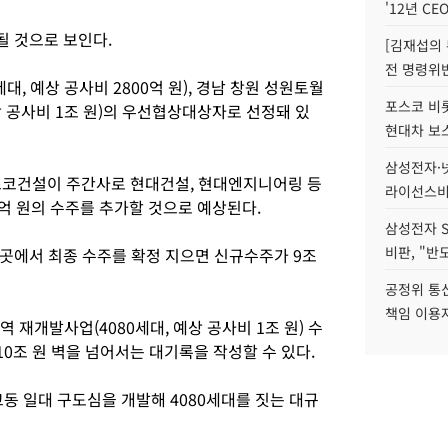
'12년 CE
 것으로 보인다.
[김재섭의
전 명령위반
, 예상 공사비 2800억 원), 경남 창원 성원토월
포스코 비롯
 공사비 1조 원)의 우선협상대상자로 선정돼 있
현대차 보
삼성전자·넷
코건설이 주간사로 현대건설, 현대엔지니어링 등
라이선스비
억 원의 수주를 추가할 것으로 예상된다.
삼성전자 
비판, "반
곳에서 최종 수주를 확정 지으면 신규수주가 9조
공정위 통
책임 이용
 재개발사업(4080세대, 예상 공사비 1조 원) 수
0조 원 벽을 넘어서는 대기록을 작성할 수 있다.
교동 일대 구도심을 개발해 4080세대를 짓는 대규