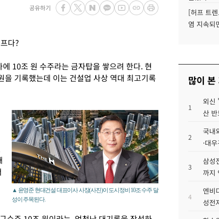
공유하기
[허프 트렌
염 지속되
고프다?
 10조 원 수주라는 금자탑을 쌓으려 한다. 현
 원을 기록했는데 이는 건설업 사상 역대 최고기록
많이 본
외신 
1
산 반
국내외
2
·대우
월
돼
삼성전
3
서
까지
엔비디
▲ 윤영준 현대건설 대표이사 사장(사진)이 도시정비 10조 수주 달
4
성이 주목된다.
성전자
규수주 10조 원이라는, 엄청난 대기록을 작성하