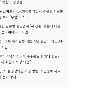
O' 박상오 성장판..
 뒤집어보기] SK텔레콤 해킹사고 관련 자료보
 수사 '무혐의' 처리..
한 글로벌 철강업계 'AI 전환' 흐름에 대응,
스턴다이나믹스 사업..
리스트 특허분쟁 매듭, 5년 동안 최대 1.3조
 지급
SK하이닉스 소극적 주주환원에 해외 증권가
도체 호황 지속성 의문"
신3사 불공정약관 시정 명령, 개인정보 사고
자 전가 방지