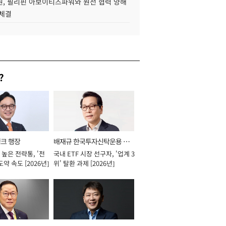
, 필리핀 아보이티즈파워와 원전 협력 양해
 체결
?
뱅크 행장
배재규 한국투자신탁운용 대
높은 전략통, '전
국내 ETF 시장 선구자, '업계 3
표이사 사장
도약 속도 [2026년]
위' 탈환 과제 [2026년]