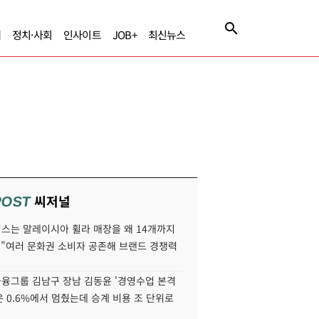
제
정치·사회
인사이트
JOB+
최신뉴스
씨저널
POST
스는 말레이시아 휠라 매장을 왜 14개까지
 "여러 문화권 소비자 공존해 브랜드 경쟁력
융그룹 김남구 장남 김동윤 '경영수업 본격
분은 0.6%에서 멈췄는데 승계 비용 조 단위로