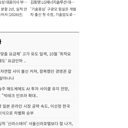
효성 대표이사 부회
김동명 LG에너지솔루션 대표
분할 2년, 실적 안
'기술중심' 구광모 힘실은 개발
이사 사장
어서 [2026년]
자 출신 첫 수장, 기술압도로
경쟁력 확보 사활 [2026년]
사
I 맞춤 요금제' 고가 유도 일색, 10월 '최적요
도' 요금인하 ..
자연합 사이 불신 커져, 잠복했던 경영권 갈
되살아나나
주 매도세에도 AI 투자 사이클 유지 전망,
"빅테크 인프라 확대..
 일본 온라인 시장 공략 속도, 이선정 한국
이식으로 차별화 승부
심작 '신라스테이' 서울신라호텔보다 잘 나가,