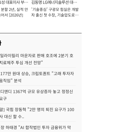
효성 대표이사 부회
김동명 LG에너지솔루션 대표
분할 2년, 실적 안
'기술중심' 구광모 힘실은 개발
이사 사장
어서 [2026년]
자 출신 첫 수장, 기술압도로
경쟁력 확보 사활 [2026년]
사
"일라이릴리 마운자로 판매 호조에 2분기 호
치료제주 투심 개선 전망"
177만 원대 상승, 크립토퀀트 "고래 투자자
움직임" 분석
K디앤디 1367억 규모 유상증자 놓고 정정신
 요구
정말] 국힘 장동혁 "2만 명의 퇴진 요구가 100
사 대신 할 수..
 하태경 "AI 합작법인 투자 금융위가 막