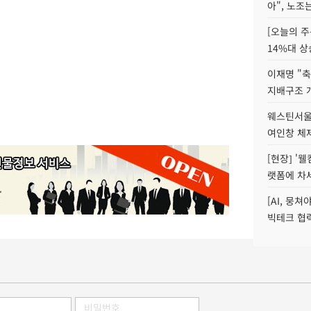
아", 노조
[오늘의 주
14%대 상
이재명 "축
지배구조 
웨스틴서울파
여인창 체제
[현장] '
랫폼에 차
[AI, 뭉쳐
빅테크 협력