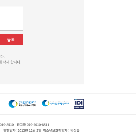
등록
다.
 삭제 합니다.
010-8510
광고국 070-4010-8511
운
발행일자: 2013년 12월 2일
청소년보호책임자 : 박상유