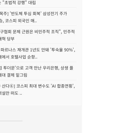
는 "초법적 강행" 대립
목주] '반도체 투심 회복' 삼성전기 주가
승, 코스피 외국인 매..
구협회 문제 근원은 비민주적 조직", 민주적
개혁 당부
르나스 재개관 1년도 안돼 '투숙율 90%',
에서 호텔사업 순항..
웰컴 투더문'으로 고객 만난 우리은행, 상생 플
세대 결제 밑그림
야 산다⑥] 코스피 최대 변수도 'AI 합종연횡',
설만 떠도 ..