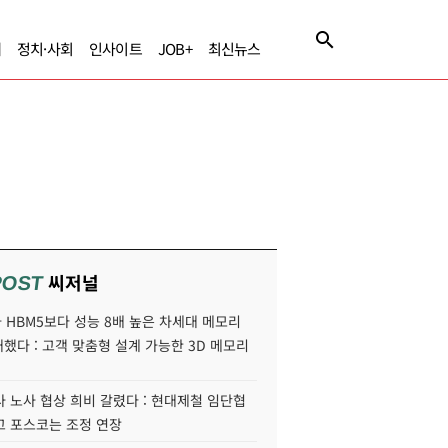
제
정치·사회
인사이트
JOB+
최신뉴스
씨저널
POST
HBM5보다 성능 8배 높은 차세대 메모리
개했다 : 고객 맞춤형 설계 가능한 3D 메모리
 노사 협상 희비 갈렸다 : 현대제철 임단협
고 포스코는 조정 연장