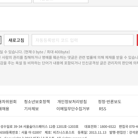
 수 있습니다. (현재 0 byte / 최대 400byte)
다른 사람의 권리를 침해하거나 명예를 훼손하는 댓글은 관련 법률에 의해 제재를 받을 수 있습니
쾌감을 주는 욕설 등 비하하는 단어가 내용에 포함되거나 인신공격성 글은 관리자의 판단에 의해
용자위원회
청소년보호정책
개인정보처리방침
정정·반론보도
인재채용
기사제보
이메일무단수집거부
RSS
수일로 39-34 서울숲더스페이스 12층 1201호-1203호
대표전화 : 1800-6522
편집국 070-4
8658
등록번호 : 서울 아 02897
제호: 비즈니스포스트
등록일: 2013.11.13
발행·편집인 : 강석
X
Copyright ? 2013 비즈니스포스트. All rights reserved.