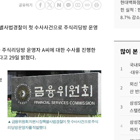
현대백화점그
공유하기
힌 실적 :
8.7% 감소
별사법경찰이 첫 수사사건으로 주식리딩방 운영
주식리딩방 운영자 A씨에 대한 수사를 진행한
많이 본
고 29일 밝혔다.
국내외
1
·대우
보
외신 
2
산 반
삼성S
3
스텔란
삼성전
▲ 금융위원회 자본시장특별사법경찰이 첫 수사사건으로 주식
4
리딩방 운영자를 적발했다.
까지