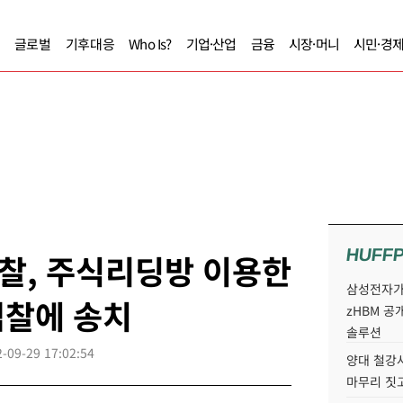
글로벌
기후대응
Who Is?
기업·산업
금융
시장·머니
시민·경
HUFF
찰, 주식리딩방 이용한
삼성전자가 
검찰에 송치
zHBM 공
솔루션
-09-29 17:02:54
양대 철강사
마무리 짓