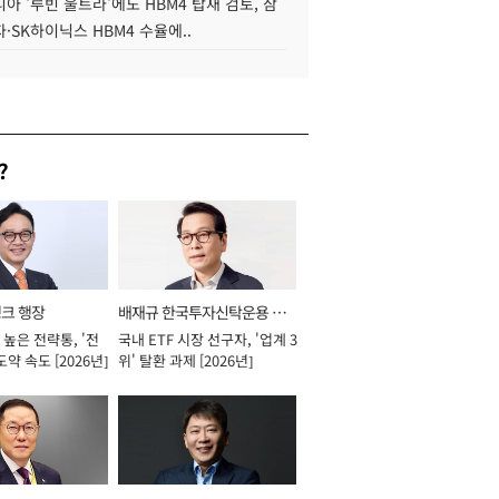
아 '루빈 울트라'에도 HBM4 탑재 검토, 삼
·SK하이닉스 HBM4 수율에..
?
뱅크 행장
배재규 한국투자신탁운용 대
높은 전략통, '전
국내 ETF 시장 선구자, '업계 3
표이사 사장
도약 속도 [2026년]
위' 탈환 과제 [2026년]