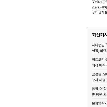
조현상 HS
효성과 인적 
장
정화 단계 들
최신기
하나증권 
실적, 비만
비트코인 9
저점 매수 
금감원, S
고서 제출
[5일 오!
만 당원 의
보험연수원장