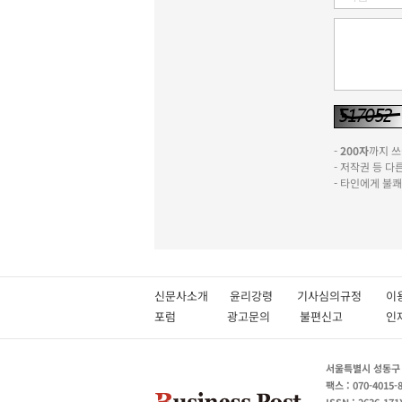
-
200자
까지 쓰실
- 저작권 등 
- 타인에게 불
신문사소개
윤리강령
기사심의규정
이
포럼
광고문의
불편신고
서울특별시 성동구 성
팩스 : 070-4015-
ISSN : 2636-171