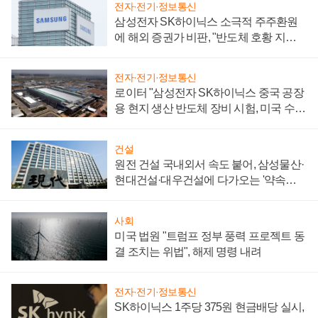
전자·전기·정보통신
삼성전자 SK하이닉스 소극적 주주환원
에 해외 증권가 비판, "반도체 호황 지속
성 의문"
전자·전기·정보통신
로이터 "삼성전자 SK하이닉스 중국 공장
용 현지 생산 반도체 장비 시험, 미국 수출
통제 대비"
건설
원전 건설 국내외서 속도 붙어, 삼성물산·
현대건설·대우건설에 다가오는 '약속의
시간'
사회
미국 법원 "트럼프 정부 풍력 프로젝트 동
결 조치는 위법", 해제 명령 내려
전자·전기·정보통신
SK하이닉스 1주당 375원 현금배당 실시,