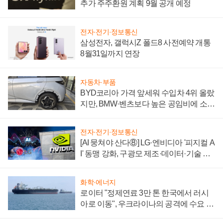
추가 주주환원 계획 9월 공개 예정
전자·전기·정보통신
삼성전자, 갤럭시Z 폴드8 사전예약 개통
8월31일까지 연장
자동차·부품
BYD코리아 가격 앞세워 수입차 4위 올랐
지만, BMW·벤츠보다 높은 공임비에 소비
자 불만 폭발
전자·전기·정보통신
[AI 뭉쳐야 산다⑧] LG·엔비디아 '피지컬 A
I' 동맹 강화, 구광모 제조·데이터·기술 결
집해 종합 로보틱스 기업으로
화학·에너지
로이터 "정제연료 3만 톤 한국에서 러시
아로 이동", 우크라이나의 공격에 수요 늘
어