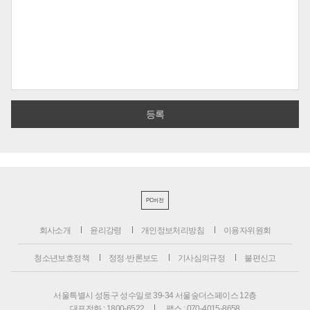
PC버전
회사소개
윤리강령
개인정보처리방침
이용자위원회
청소년보호정책
정정·반론보도
기사심의규정
불편신고
서울특별시 성동구 성수일로 39-34 서울숲더스페이스 12층
대표전화 : 1800-6522
팩스 : 070-4015-8658