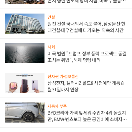
현지 생산 반도체 장비 시험, 미국 수출통제
대비"
건설
원전 건설 국내외서 속도 붙어, 삼성물산·현
대건설·대우건설에 다가오는 '약속의 시간'
사회
미국 법원 "트럼프 정부 풍력 프로젝트 동결
조치는 위법", 해제 명령 내려
전자·전기·정보통신
삼성전자, 갤럭시Z 폴드8 사전예약 개통 8
월31일까지 연장
자동차·부품
BYD코리아 가격 앞세워 수입차 4위 올랐지
만, BMW·벤츠보다 높은 공임비에 소비자
불만 폭발