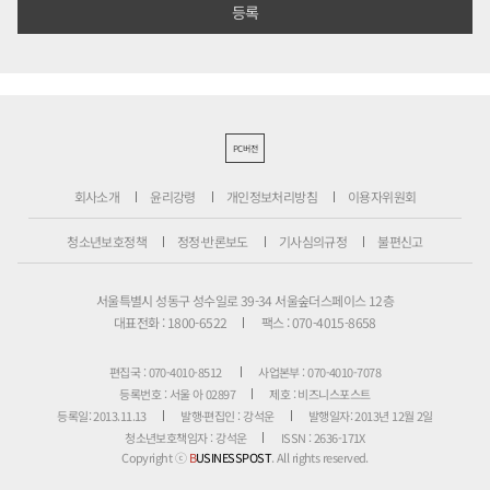
PC버전
회사소개
윤리강령
개인정보처리방침
이용자위원회
청소년보호정책
정정·반론보도
기사심의규정
불편신고
서울특별시 성동구 성수일로 39-34 서울숲더스페이스 12층
대표전화 : 1800-6522
팩스 : 070-4015-8658
편집국 : 070-4010-8512
사업본부 : 070-4010-7078
등록번호 : 서울 아 02897
제호 : 비즈니스포스트
등록일: 2013.11.13
발행·편집인 : 강석운
발행일자: 2013년 12월 2일
청소년보호책임자 : 강석운
ISSN : 2636-171X
Copyright ⓒ
B
USINESSPOST
. All rights reserved.