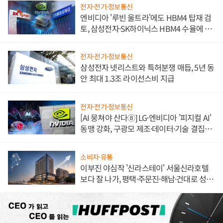
전자·전기·정보통신
엔비디아 '루빈 울트라'에도 HBM4 탑재 검
토, 삼성전자·SK하이닉스 HBM4 수율에 주
도권 갈린다
전자·전기·정보통신
삼성전자 넷리스트와 특허분쟁 매듭, 5년 동
안 최대 1.3조 라이선스비 지급
전자·전기·정보통신
[AI 뭉쳐야 산다⑧] LG·엔비디아 '피지컬 AI'
동맹 강화, 구광모 제조·데이터·기술 결집
해 종합 로보틱스 기업으로
소비자·유통
이부진 야심작 '신라스테이' 서울신라호텔
보다 잘 나가, 평택·주문진·해남·건대로 성
장판 더 넓힌다