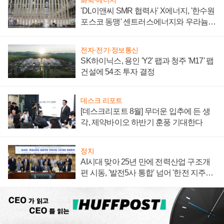
'DL이앤씨 SMR 협력사' X에너지, '한수원
포스코 동맹' 센트러스에너지와 우라늄
계약 체결
전자·전기·정보통신
SK하이닉스, 용인 'Y2' 팹과 청주 'M17' 팹
건설에 54조 투자 결정
데스크 리포트
[데스크리포트 8월] 무더운 입추에 든 생
각, 제약바이오 하반기 훈풍 기대한다
정치
AI시대 맞아 25년 만에 전력산업 구조개
편 시동, '발전5사 통합' 넘어 '한전 지주사'
재편론도