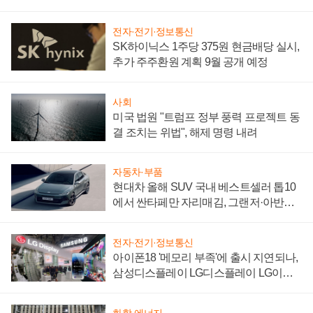
"중요한 이정표"
전자·전기·정보통신
SK하이닉스 1주당 375원 현금배당 실시,
추가 주주환원 계획 9월 공개 예정
사회
미국 법원 "트럼프 정부 풍력 프로젝트 동
결 조치는 위법", 해제 명령 내려
자동차·부품
현대차 올해 SUV 국내 베스트셀러 톱10
에서 싼타페만 자리매김, 그랜저·아반떼
'세단 쌍끌이'로 내수 방어
전자·전기·정보통신
아이폰18 '메모리 부족'에 출시 지연되나,
삼성디스플레이 LG디스플레이 LG이노
텍 '탈애플' 수익 다각화 속도
화학·에너지