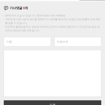
기사댓글
0
개
200자까지 쓰실 수 있습니다. (현재 0 byte / 최대 400byte)
저작권 등 다른 사람의 권리를 침해하거나 명예를 훼손하는 댓글은 관련 법률에 의해 제재
를 받을 수 있습니다.
타인에게 불쾌감을 주는 욕설 등 비하하는 단어가 내용에 포함되거나 인신공격성 글은 관
리자의 판단에 의해 삭제 합니다.