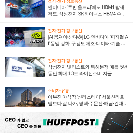
전자·전기·정보통신
엔비디아 '루빈 울트라'에도 HBM4 탑재
검토, 삼성전자·SK하이닉스 HBM4 수율
에 주도권 갈린다
전자·전기·정보통신
[AI 뭉쳐야 산다⑧] LG·엔비디아 '피지컬 A
I' 동맹 강화, 구광모 제조·데이터·기술 결
집해 종합 로보틱스 기업으로
전자·전기·정보통신
삼성전자 넷리스트와 특허분쟁 매듭, 5년
동안 최대 1.3조 라이선스비 지급
소비자·유통
이부진 야심작 '신라스테이' 서울신라호
텔보다 잘 나가, 평택·주문진·해남·건대로
성장판 더 넓힌다