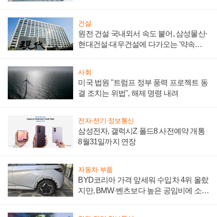
성 의문"
건설
원전 건설 국내외서 속도 붙어, 삼성물산·
현대건설·대우건설에 다가오는 '약속의
시간'
사회
미국 법원 "트럼프 정부 풍력 프로젝트 동
결 조치는 위법", 해제 명령 내려
전자·전기·정보통신
삼성전자, 갤럭시Z 폴드8 사전예약 개통
8월31일까지 연장
자동차·부품
BYD코리아 가격 앞세워 수입차 4위 올랐
지만, BMW·벤츠보다 높은 공임비에 소비
자 불만 폭발