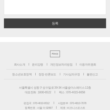
PC버전
회사소개
윤리강령
개인정보처리방침
이용자위원회
청소년보호정책
정정·반론보도
기사심의규정
불편신고
서울특별시 성동구 성수일로 39-34 서울숲더스페이스 12층
대표전화 : 1800-6522
팩스 : 070-4015-8658
편집국 : 070-4010-8512
사업본부 : 070-4010-7078
등록번호 : 서울 아 02897
제호 : 비즈니스포스트