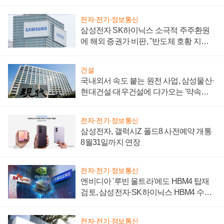
제 대비"
전자·전기·정보통신
삼성전자 SK하이닉스 소극적 주주환원
에 해외 증권가 비판, "반도체 호황 지속
성 의문"
건설
국내외서 속도 붙는 원전 사업, 삼성물산·
현대건설·대우건설에 다가오는 '약속의
시간'
전자·전기·정보통신
삼성전자, 갤럭시Z 폴드8 사전예약 개통
8월31일까지 연장
전자·전기·정보통신
엔비디아 '루빈 울트라'에도 HBM4 탑재
검토, 삼성전자·SK하이닉스 HBM4 수율
에 주도권 갈린다
전자·전기·정보통신