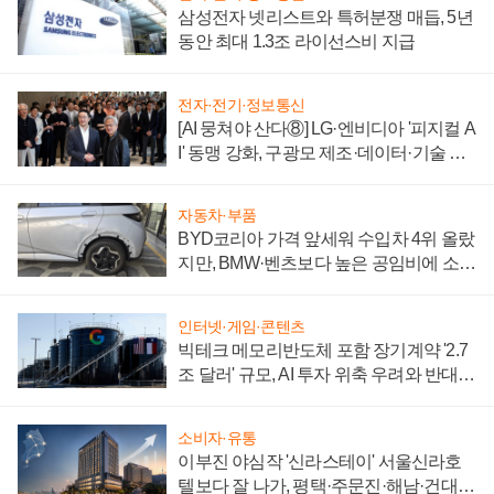
삼성전자 넷리스트와 특허분쟁 매듭, 5년
동안 최대 1.3조 라이선스비 지급
전자·전기·정보통신
[AI 뭉쳐야 산다⑧] LG·엔비디아 '피지컬 A
I' 동맹 강화, 구광모 제조·데이터·기술 결
집해 종합 로보틱스 기업으로
자동차·부품
BYD코리아 가격 앞세워 수입차 4위 올랐
지만, BMW·벤츠보다 높은 공임비에 소비
자 불만 폭발
인터넷·게임·콘텐츠
빅테크 메모리반도체 포함 장기계약 '2.7
조 달러' 규모, AI 투자 위축 우려와 반대
신호
소비자·유통
이부진 야심작 '신라스테이' 서울신라호
텔보다 잘 나가, 평택·주문진·해남·건대로