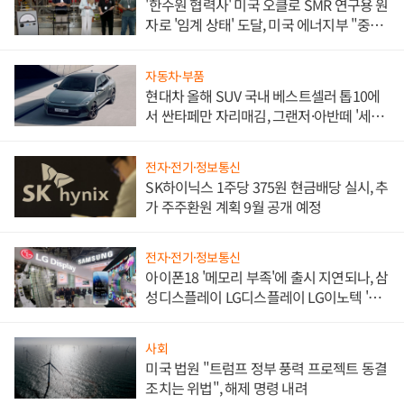
'한수원 협력사' 미국 오클로 SMR 연구용 원
자로 '임계 상태' 도달, 미국 에너지부 "중요
한 이정표"
자동차·부품
현대차 올해 SUV 국내 베스트셀러 톱10에
서 싼타페만 자리매김, 그랜저·아반떼 '세단
쌍끌이'로 내수 방어
전자·전기·정보통신
SK하이닉스 1주당 375원 현금배당 실시, 추
가 주주환원 계획 9월 공개 예정
전자·전기·정보통신
아이폰18 '메모리 부족'에 출시 지연되나, 삼
성디스플레이 LG디스플레이 LG이노텍 '탈
애플' 수익 다각화 속도
사회
미국 법원 "트럼프 정부 풍력 프로젝트 동결
조치는 위법", 해제 명령 내려