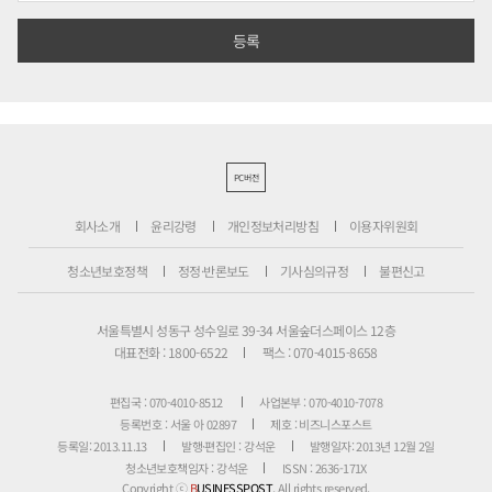
PC버전
회사소개
윤리강령
개인정보처리방침
이용자위원회
청소년보호정책
정정·반론보도
기사심의규정
불편신고
서울특별시 성동구 성수일로 39-34 서울숲더스페이스 12층
대표전화 : 1800-6522
팩스 : 070-4015-8658
편집국 : 070-4010-8512
사업본부 : 070-4010-7078
등록번호 : 서울 아 02897
제호 : 비즈니스포스트
등록일: 2013.11.13
발행·편집인 : 강석운
발행일자: 2013년 12월 2일
청소년보호책임자 : 강석운
ISSN : 2636-171X
Copyright ⓒ
B
USINESSPOST
. All rights reserved.