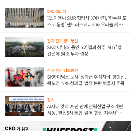
화학·에너지
'DL이앤씨 SMR 협력사' X에너지, '한수원 포
스코 동맹' 센트러스에너지와 우라늄 계약
체결
전자·전기·정보통신
SK하이닉스, 용인 'Y2' 팹과 청주 'M17' 팹
건설에 54조 투자 결정
전자·전기·정보통신
SK하이닉스 노사 '성과급 주식지급' 평행선,
곽노정 'N% 성과급' 법적 논란 벗을지 주목
정치
AI시대 맞아 25년 만에 전력산업 구조개편
시동, '발전5사 통합' 넘어 '한전 지주사' 재편
론도