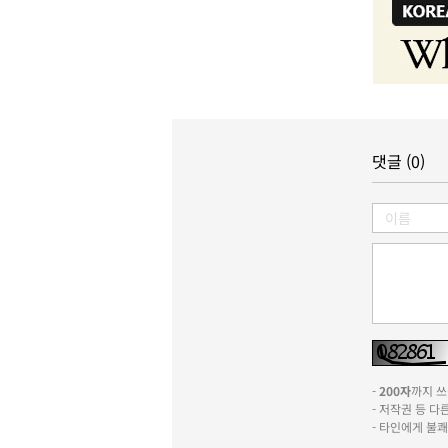
댓글 (0)
-
200자
까지 쓰실
- 저작권 등 
- 타인에게 불