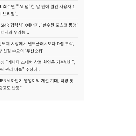
 최수연 "'AI 탭' 한 달 만에 월간 사용자 1
I 브리핑'..
 SMR 협력사' X에너지, '한수원 포스코 동맹'
너지와 우라늄 ..
리반도체 시장에서 낸드플래시보다 D램 부각,
 선점 수요의 '우선순위'
성 "캐나다 초대형 산불 원인은 기후변화",
림 관리 미흡" 주장에..
JENM 하반기 영업이익 개선 기대, 티빙 첫
광고도 반등"