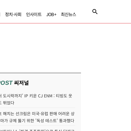
제
정치·사회
인사이트
JOB+
최신뉴스
씨저널
POST
 도시락까지' IP 키운 CJ ENM : 티빙도 웃
도 뛰었다
호 해치는 선크림은 미국·유럽 판매 어려운 상
콜마가 규제 뚫기 위한 '독성 테스트' 통과했다