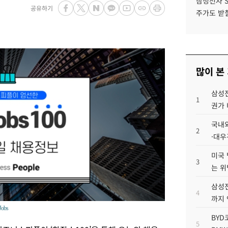
삼성전자 
공유하기
주가도 받칠
많이 본
삼성전
1
권가 
국내외
2
·대우
미국 
3
는 위
삼성전
4
까지
Jobs
BYD
5