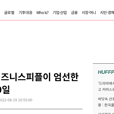
글로벌
기후대응
Who Is?
기업·산업
금융
시장·머니
시민·경
HUFF
] 비즈니스피플이 엄선한
'드라마에서
9일
고 커머스
바닷속 산
2022-08-19 10:55:00
황 : 한국