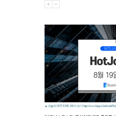
▲ 오늘의 HOT JOBS 100 더 보기: https://www.bzpp.co.kr/recruit/Hot