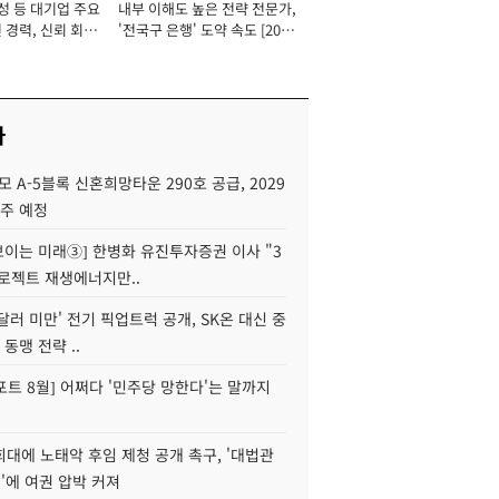
성 등 대기업 주요
내부 이해도 높은 전략 전문가,
 경력, 신뢰 회복
'전국구 은행' 도약 속도 [2026
[2026년]
년]
사
모 A-5블록 신혼희망타운 290호 공급, 2029
입주 예정
 보이는 미래③] 한병화 유진투자증권 이사 "3
로젝트 재생에너지만..
 달러 미만' 전기 픽업트럭 공개, SK온 대신 중
 동맹 전략 ..
트 8월] 어쩌다 '민주당 망한다'는 말까지
대에 노태악 후임 제청 공개 촉구, '대법관
'에 여권 압박 커져