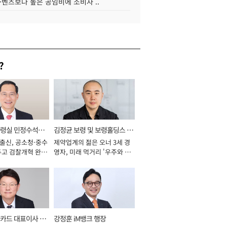
·벤츠보다 높은 공임비에 소비자 ..
?
통령실 민정수석비
김정균 보령 및 보령홀딩스 대
 출신, 공소청·중수
제약업계의 젊은 오너 3세 경
표이사 사장
두고 검찰개혁 완수
영자, 미래 먹거리 '우주와 헬
년]
스케어' 공들여 [2026년]
카드 대표이사 사
강정훈 iM뱅크 행장