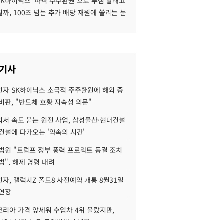
SK하이닉스 '파격 주주환원'으로 투심 달래고
까, 100조 넘는 추가 배당 재원에 쏠리는 눈
 기사
자 SK하이닉스 소극적 주주환원에 해외 증
비판, "반도체 호황 지속성 의문"
서 속도 붙는 원전 사업, 삼성물산·현대건설
건설에 다가오는 '약속의 시간'
법원 "트럼프 정부 풍력 프로젝트 동결 조치
법", 해제 명령 내려
자, 갤럭시Z 폴드8 사전예약 개통 8월31일
 연장
코리아 가격 앞세워 수입차 4위 올랐지만,