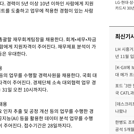
LG·현대·삼
. 경력이 5년 이상 10년 이하인 사람에게 지원
장
카드사 30년
이트를 도출하고 업무에 적용한 경험이 있는 사람
에 '초집중' 
최신기
총괄할 재무회계팀장을 채용한다. 회계•세무•자금
사람에게 지원자격이 주어진다. 재무제표 분석이 가
LH 시흥거
등은 우대한다.
년 11월 
용
[K-GX에
 등의 업무를 수행할 경력사원을 채용한다. 국회 대
대 메가 프
자격이 주어진다. 경제단체 소속 대외협력 업무 경
포드 '3만
31일 오전 10시까지다.
국 CATL과
채용
[데스크리포
요 인자 추출 및 공정 개선 등의 업무를 수행한 경
나왔나
공지능(AI) 등을 활용한 데이터 분석 업무를 수행
한병도 조희
이 주어진다. 접수기간은 28일까지다.
공석 5개월