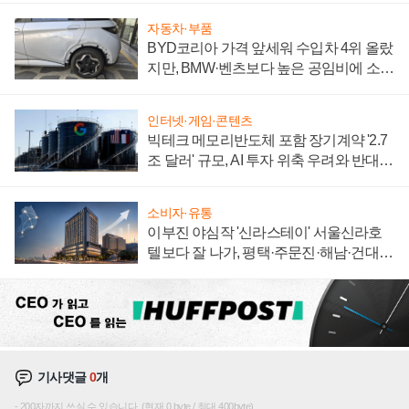
자동차·부품
BYD코리아 가격 앞세워 수입차 4위 올랐
지만, BMW·벤츠보다 높은 공임비에 소비
자 불만 폭발
인터넷·게임·콘텐츠
빅테크 메모리반도체 포함 장기계약 '2.7
조 달러' 규모, AI 투자 위축 우려와 반대
신호
소비자·유통
이부진 야심작 '신라스테이' 서울신라호
텔보다 잘 나가, 평택·주문진·해남·건대로
성장판 더 넓힌다
기사댓글
0
개
200자까지 쓰실 수 있습니다. (현재 0 byte / 최대 400byte)