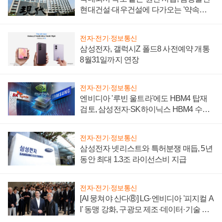
현대건설·대우건설에 다가오는 '약속의
시간'
전자·전기·정보통신
삼성전자, 갤럭시Z 폴드8 사전예약 개통
8월31일까지 연장
전자·전기·정보통신
엔비디아 '루빈 울트라'에도 HBM4 탑재
검토, 삼성전자·SK하이닉스 HBM4 수율
에 주도권 갈린다
전자·전기·정보통신
삼성전자 넷리스트와 특허분쟁 매듭, 5년
동안 최대 1.3조 라이선스비 지급
전자·전기·정보통신
[AI 뭉쳐야 산다⑧] LG·엔비디아 '피지컬 A
I' 동맹 강화, 구광모 제조·데이터·기술 결
집해 종합 로보틱스 기업으로