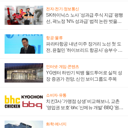
전자·전기·정보통신
SK하이닉스 노사 '성과급 주식 지급' 평행
선, 곽노정 'N% 성과급' 법적 논란 벗을지
주목
항공·물류
파라타항공 내년 미주 장거리 노선 첫 도
전, 윤철민 '하이브리드 항공사' 승부수 통
할까
인터넷·게임·콘텐츠
YG엔터 하반기 빅뱅 월드투어로 실적 성
장 증권가 전망, 신인 보이그룹도 주목
소비자·유통
치킨3사 '가맹점 상생' 비교해보니, 교촌
'영업권 보호'·bhc '신메뉴 개발'·BBQ '원가
부담'
화학·에너지