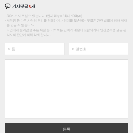
기사댓글
0
개
200자까지 쓰실 수 있습니다. (현재 0 byte / 최대 400byte)
저작권 등 다른 사람의 권리를 침해하거나 명예를 훼손하는 댓글은 관련 법률에 의해 제재
를 받을 수 있습니다.
타인에게 불쾌감을 주는 욕설 등 비하하는 단어가 내용에 포함되거나 인신공격성 글은 관
리자의 판단에 의해 삭제 합니다.