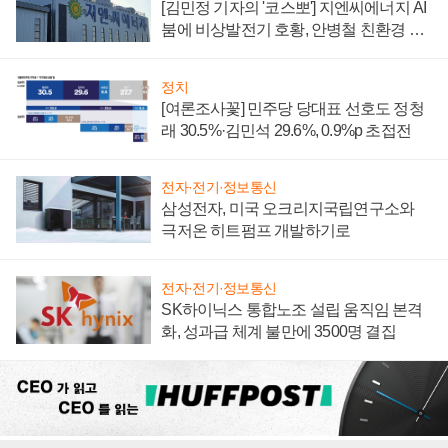
[김민정 기자의 '코스뽀'] 지엔씨에너지 AI
붐에 비상발전기 호황, 안병철 친환경 에
너지 발전전문기업 향한다
정치
[여론조사꽃] 민주당 당대표 선호도 정청
래 30.5%·김민석 29.6%, 0.9%p 초접전
전자·전기·정보통신
삼성전자, 미국 오크리지국립연구소와
극저온 히트펌프 개발하기로
전자·전기·정보통신
SK하이닉스 통합노조 설립 움직임 본격
화, 성과급 체계 불만에 3500명 결집