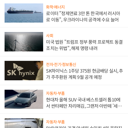
화학·에너지
로이터 "정제연료 3만 톤 한국에서 러시아
로 이동", 우크라이나의 공격에 수요 늘어
사회
미국 법원 "트럼프 정부 풍력 프로젝트 동결
조치는 위법", 해제 명령 내려
전자·전기·정보통신
SK하이닉스 1주당 375원 현금배당 실시, 추
가 주주환원 계획 9월 공개 예정
자동차·부품
현대차 올해 SUV 국내 베스트셀러 톱10에
서 싼타페만 자리매김, 그랜저·아반떼 '세단
쌍끌이'로 내수 방어
자동차·부품