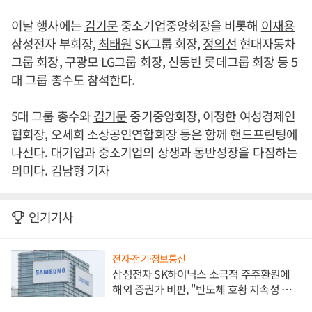
이날 행사에는
김기문
중소기업중앙회장을 비롯해
이재용
삼성전자 부회장,
최태원
SK그룹 회장,
정의선
현대자동차
그룹 회장,
구광모
LG그룹 회장,
신동빈
롯데그룹 회장 등 5
대 그룹 총수도 참석한다.
5대 그룹 총수와
김기문
중기중앙회장, 이정한 여성경제인
협회장, 오세희 소상공인연합회장 등은 함께 핸드프린팅에
나선다. 대기업과 중소기업의 상생과 동반성장을 다짐하는
의미다. 김남형 기자
인기기사
전자·전기·정보통신
삼성전자 SK하이닉스 소극적 주주환원에
해외 증권가 비판, "반도체 호황 지속성 의
문"