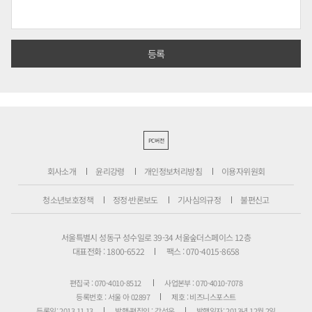
PC버전
회사소개
윤리강령
개인정보처리방침
이용자위원회
청소년보호정책
정정·반론보도
기사심의규정
불편신고
서울특별시 성동구 성수일로 39-34 서울숲더스페이스 12층
대표전화 : 1800-6522
팩스 : 070-4015-8658
편집국 : 070-4010-8512
사업본부 : 070-4010-7078
등록번호 : 서울 아 02897
제호 : 비즈니스포스트
등록일: 2013.11.13
발행·편집인 : 강석운
발행일자: 2013년 12월 2일