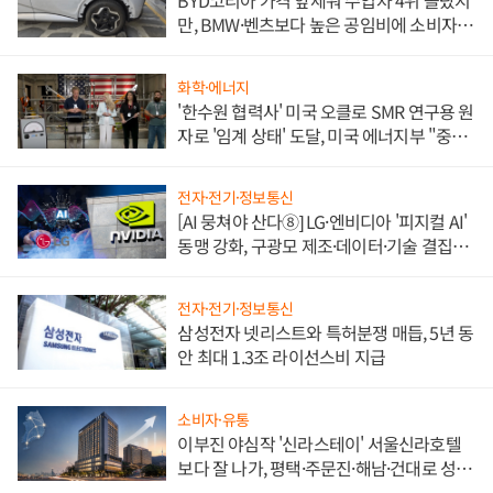
BYD코리아 가격 앞세워 수입차 4위 올랐지
만, BMW·벤츠보다 높은 공임비에 소비자
불만 폭발
화학·에너지
'한수원 협력사' 미국 오클로 SMR 연구용 원
자로 '임계 상태' 도달, 미국 에너지부 "중요
한 이정표"
전자·전기·정보통신
[AI 뭉쳐야 산다⑧] LG·엔비디아 '피지컬 AI'
동맹 강화, 구광모 제조·데이터·기술 결집
해 종합 로보틱스 기업으로
전자·전기·정보통신
삼성전자 넷리스트와 특허분쟁 매듭, 5년 동
안 최대 1.3조 라이선스비 지급
소비자·유통
이부진 야심작 '신라스테이' 서울신라호텔
보다 잘 나가, 평택·주문진·해남·건대로 성
장판 더 넓힌다