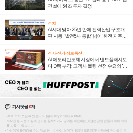
건설에 54조 투자 결정
정치
AI시대 맞아 25년 만에 전력산업 구조개
편 시동, '발전5사 통합' 넘어 '한전 지주사'
재편론도
전자·전기·정보통신
AI 메모리반도체 시장에서 낸드플래시보
다 D램 부각, 고객사 물량 선점 수요의 '우
선순위'
기사댓글
0
개
200자까지 쓰실 수 있습니다. (현재 0 byte / 최대 400byte)
저작권 등 다른 사람의 권리를 침해하거나 명예를 훼손하는 댓글은 관련 법률에 의해 제재
를 받을 수 있습니다.
타인에게 불쾌감을 주는 욕설 등 비하하는 단어가 내용에 포함되거나 인신공격성 글은 관