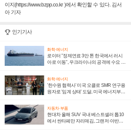
이지(https://www.bzpp.co.kr )에서 확인할 수 있다. 김서
아 기자
인기기사
화학·에너지
로이터 "정제연료 3만 톤 한국에서 러시
아로 이동", 우크라이나의 공격에 수요 늘
어
화학·에너지
'한수원 협력사' 미국 오클로 SMR 연구용
원자로 '임계 상태' 도달, 미국 에너지부
"중요한 이정표"
자동차·부품
현대차 올해 SUV 국내 베스트셀러 톱10
에서 싼타페만 자리매김, 그랜저·아반떼
'세단 쌍끌이'로 내수 방어