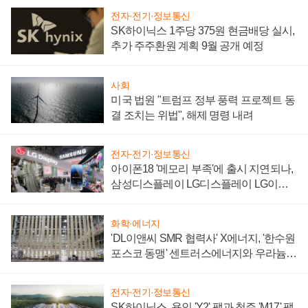
전자·전기·정보통신
SK하이닉스 1주당 375원 현금배당 실시,
추가 주주환원 계획 9월 공개 예정
사회
미국 법원 "트럼프 정부 풍력 프로젝트 동
결 조치는 위법", 해제 명령 내려
전자·전기·정보통신
아이폰18 '메모리 부족'에 출시 지연되나,
삼성디스플레이 LG디스플레이 LG이노
텍 '탈애플' 수익 다각화 속도
화학·에너지
'DL이앤씨 SMR 협력사' X에너지, '한수원
포스코 동맹' 센트러스에너지와 우라늄
계약 체결
전자·전기·정보통신
SK하이닉스, 용인 'Y2' 팹과 청주 'M17' 팹