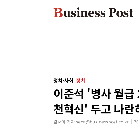
정치·사회
정치
이준석 '병사 월급 
천혁신' 두고 나란
김서아 기자 seoa@businesspost.co.kr
20