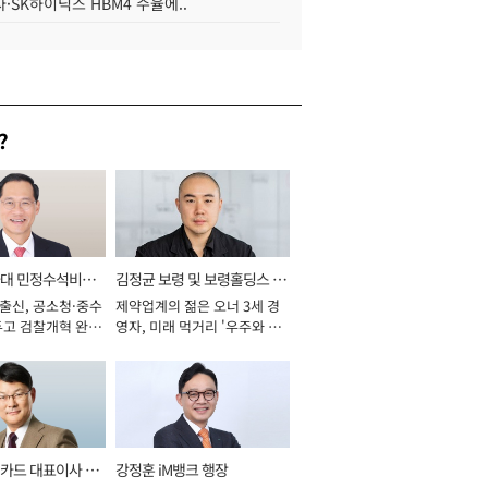
·SK하이닉스 HBM4 수율에..
?
와대 민정수석비서
김정균 보령 및 보령홀딩스 대
 출신, 공소청·중수
제약업계의 젊은 오너 3세 경
표이사 사장
두고 검찰개혁 완수
영자, 미래 먹거리 '우주와 헬
년]
스케어' 공들여 [2026년]
카드 대표이사 사
강정훈 iM뱅크 행장