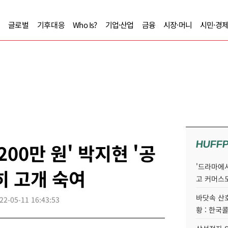
글로벌
기후대응
Who Is?
기업·산업
금융
시장·머니
시민·경
HUFF
200만 원' 박지현 '공
'드라마에서
히 고개 숙여
고 커머스
바닷속 산
22-05-11 16:43:53
황 : 한국