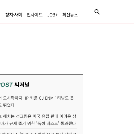
제
정치·사회
인사이트
JOB+
최신뉴스
씨저널
POST
 도시락까지' IP 키운 CJ ENM : 티빙도 웃
도 뛰었다
호 해치는 선크림은 미국·유럽 판매 어려운 상
콜마가 규제 뚫기 위한 '독성 테스트' 통과했다