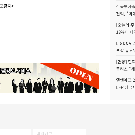
배포금지>
한국투자증
천억, "역
[오늘의 주
13%대 내
LIGD&A 
포함 유도무
[현장] 한
폼리츠 "세
엘앤에프 2
LFP 양극