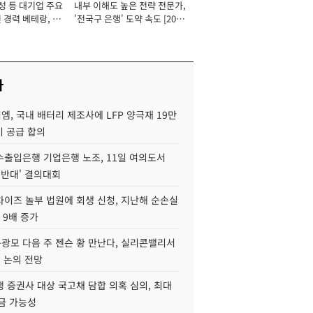
성 등 대기업 주요
내부 이해도 높은 전략 전문가,
 경력 베테랑, 신
'전국구 은행' 도약 속도 [2026
'초집중' 영업정지
년]
[2026년]
사
, 국내 배터리 제조사에 LFP 양극재 19만
기 공급 합의
수출입은행 기업은행 노조, 11일 여의도서
 반대' 결의대회
차이즈 놀부 법원에 회생 신청, 지난해 순손실
 9배 증가
구광모 다음 주 젠슨 황 만난다, 실리콘밸리서
' 논의 전망
 증권사 대상 국고채 담합 의혹 심의, 최대
금 가능성