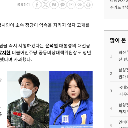
삼성전자 
공유하기
주가도 받칠
정치인이 소속 정당이 약속을 지키지 않자 고개를
많이 본
 원을 즉시 시행하겠다는
윤석열
대통령의 대선공
박지현
더불어민주당 공동비상대책위원장도 청년
외신 
1
했다며 사과했다.
산 반
삼성전
2
권가 
상
국내외
3
·대우
삼성전
을
4
까지
통
엔비디
5