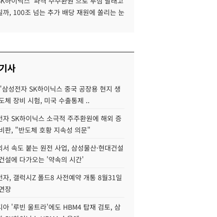
SK하이닉스 '파격 주주환원'으로 투심 달래고
까, 100조 넘는 추가 배당 재원에 쏠리는 눈
 기사
"삼성전자 SK하이닉스 중국 공장용 현지 생
도체 장비 시험, 미국 수출통제 ..
자 SK하이닉스 소극적 주주환원에 해외 증
비판, "반도체 호황 지속성 의문"
서 속도 붙는 원전 사업, 삼성물산·현대건설
건설에 다가오는 '약속의 시간'
자, 갤럭시Z 폴드8 사전예약 개통 8월31일
 연장
아 '루빈 울트라'에도 HBM4 탑재 검토, 삼