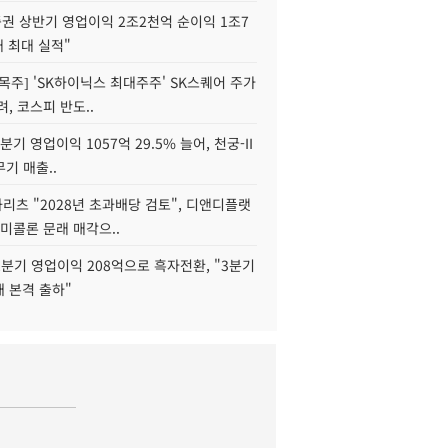
권 상반기 영업이익 2조2천억 순이익 1조7
대 최대 실적"
목주] 'SK하이닉스 최대주주' SK스퀘어 주가
려, 코스피 반도..
2분기 영업이익 1057억 29.5% 늘어, 천궁-II
기 매출..
화리츠 "2028년 초과배당 검토", 디앤디플랫
미콜론 문래 매각으..
분기 영업이익 208억으로 흑자전환, "3분기
재 본격 출하"