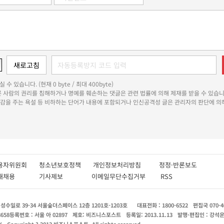
 수 있습니다. (현재 0 byte / 최대 400byte)
다른 사람의 권리를 침해하거나 명예를 훼손하는 댓글은 관련 법률에 의해 제재를 받을 수 있습니
쾌감을 주는 욕설 등 비하하는 단어가 내용에 포함되거나 인신공격성 글은 관리자의 판단에 의해
용자위원회
청소년보호정책
개인정보처리방침
정정·반론보도
인재채용
기사제보
이메일무단수집거부
RSS
수일로 39-34 서울숲더스페이스 12층 1201호-1203호
대표전화 : 1800-6522
편집국 070-4
8658
등록번호 : 서울 아 02897
제호: 비즈니스포스트
등록일: 2013.11.13
발행·편집인 : 강석
X
Copyright ? 2013 비즈니스포스트. All rights reserved.