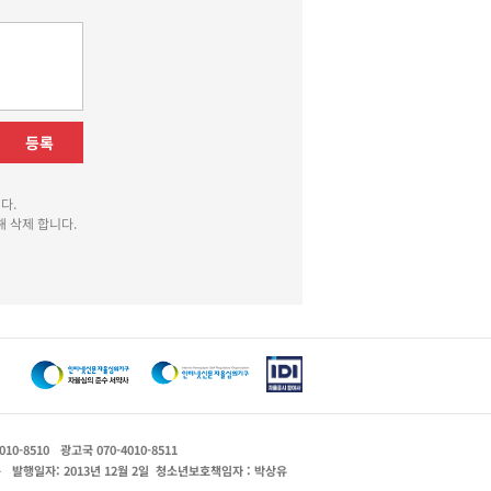
등록
다.
 삭제 합니다.
010-8510
광고국 070-4010-8511
운
발행일자: 2013년 12월 2일
청소년보호책임자 : 박상유