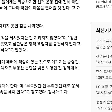
보들에게는 죄송하지만 선거 운동 전에 전체 국민
LG·현대·삼
장
카드사 30년
해야 그나마 국민이 마음을 열어줄 것 같다"고 요
뢰 회복에 
제재 '부담' 
지키지 못한 점을 사과했다.
최신기
 원칙을 제시했지만 잘 지켜지지 않았다"며 "청년
포스코퓨처엠
 못했고 심판받은 정책 책임자를 공천하지 말자고
톤 6년 장
송하다"고 말했다.
산업은행 
며 패배에 책임이 있는 것으로 여겨지는 송영길
'지방 이전
주택자로 부동산 논란을 빚은 노영민 전 청와대 비
한식 프랜
139억으로
작돼야 한다"며 "부족했던 건 부족했던 대로 용서
LG 회장 
속을 해야 한다"고 강조했다. 김서아 기자
'피지컬 AI
공정위 은행
15조 과징