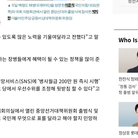
성전자
이준석
▲ 11일 백령도 해병대 제6여단을 방문한
국민의힘 대표(왼
박지
쪽)와 국회 의원회관에서 열린 중앙선대위 출범식에 참석한
현
더불어민주당 공동비상대책위원회 위원장.
를
수 있도록 많은 노력을 기울여달라고 전했다"고 말
Who Is
는 장병들에게 혜택이 될 수 있는 정책을 많이 준
한찬식 청
서비스(SNS)에 '병사월급 200만 원 즉시 시행'
'정통 검사'
관
 당에서 우선수위를 조정해 뒷받침 할 수 있다"고
청 출범 앞
맡아 [2026
대회의실에서 열린 중앙선거대책위원회 출범식 및
 국민께 무엇으로 표를 달라고 해야 할지 민망하
정상호 롯데