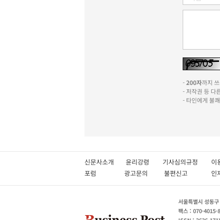
-
200자
까지 쓰실
- 저작권 등 
- 타인에게 불
신문사소개
윤리강령
기사심의규정
이
포럼
광고문의
불편신고
서울특별시 성동구 성
팩스 : 070-4015-
ISSN : 2636-171