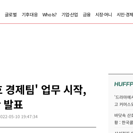
글로벌
기후대응
Who Is?
기업·산업
금융
시장·머니
시민·경
HUFF
 경제팀' 업무 시작,
'드라마에서
안 발표
고 커머스
바닷속 산
2022-05-10 19:47:34
황 : 한국