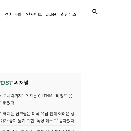
제
정치·사회
인사이트
JOB+
최신뉴스
씨저널
POST
 도시락까지' IP 키운 CJ ENM : 티빙도 웃
도 뛰었다
호 해치는 선크림은 미국·유럽 판매 어려운 상
콜마가 규제 뚫기 위한 '독성 테스트' 통과했다