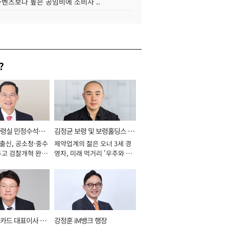
·벤츠보다 높은 공임비에 소비자 ..
?
통령실 민정수석비
김정균 보령 및 보령홀딩스 대
 출신, 공소청·중수
제약업계의 젊은 오너 3세 경
표이사 사장
두고 검찰개혁 완수
영자, 미래 먹거리 '우주와 헬
년]
스케어' 공들여 [2026년]
카드 대표이사 사
강정훈 iM뱅크 행장