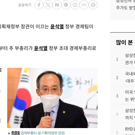
삼성전자 
공유하기
주가도 받칠
기획재정부 장관이 이끄는
윤석열
정부 경제팀이
많이 본
시부터 추 부총리가
윤석열
정부 초대 경제부총리로
삼성전
1
권가 
료
국내외
2
·대우
간
미국 
3
는 위
삼성전
4
까지
업
BYD
5
추경호
▲
경제부총리 겸 기획재정부 장관.