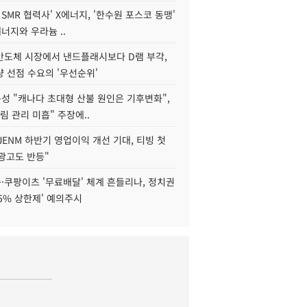
 SMR 협력사' X에너지, '한수원 포스코 동맹'
너지와 우라늄 ..
리반도체 시장에서 낸드플래시보다 D램 부각,
 선점 수요의 '우선순위'
성 "캐나다 초대형 산불 원인은 기후변화",
림 관리 미흡" 주장에..
JENM 하반기 영업이익 개선 기대, 티빙 첫
광고도 반등"
·쿠팡이츠 '무료배달' 체계 흔들리나, 정치권
15% 상한제' 예의주시