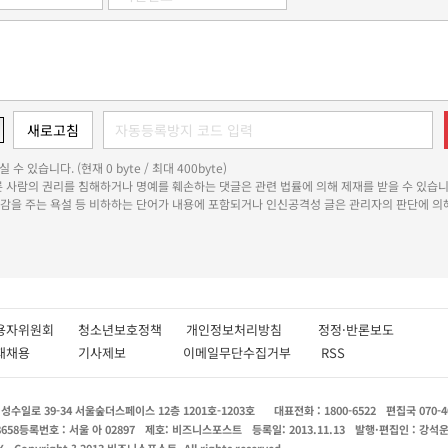
 수 있습니다. (현재 0 byte / 최대 400byte)
다른 사람의 권리를 침해하거나 명예를 훼손하는 댓글은 관련 법률에 의해 제재를 받을 수 있습니
쾌감을 주는 욕설 등 비하하는 단어가 내용에 포함되거나 인신공격성 글은 관리자의 판단에 의해
용자위원회
청소년보호정책
개인정보처리방침
정정·반론보도
인재채용
기사제보
이메일무단수집거부
RSS
수일로 39-34 서울숲더스페이스 12층 1201호-1203호
대표전화 : 1800-6522
편집국 070-4
8658
등록번호 : 서울 아 02897
제호: 비즈니스포스트
등록일: 2013.11.13
발행·편집인 : 강석
X
Copyright ? 2013 비즈니스포스트. All rights reserved.