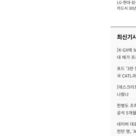
LG·현대·삼
장
카드사 30년
에 '초집중' 
최신기
[K-GX에
대 메가 프
포드 '3만
국 CATL과
[데스크리포
나왔나
한병도 조희
공석 5개월
네이버 대표
천만 명, 'A