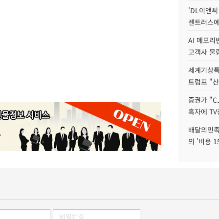
'DL이앤씨
센트러스에
AI 메모
고객사 물량
세계기상특
트럼프 "산
증권가 "C
흑자에 TV
배달의민족
의 '비용 