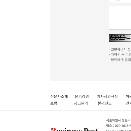
-
200자
까지 쓰실
- 저작권 등 
- 타인에게 불
신문사소개
윤리강령
기사심의규정
이
포럼
광고문의
불편신고
서울특별시 성동구 성
팩스 : 070-4015-
ISSN : 2636-171