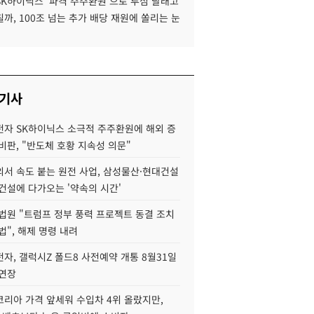
SK하이닉스 '파격 주주환원'으로 투심 달래고
까, 100조 넘는 추가 배당 재원에 쏠리는 눈
 기사
자 SK하이닉스 소극적 주주환원에 해외 증
비판, "반도체 호황 지속성 의문"
서 속도 붙는 원전 사업, 삼성물산·현대건설
건설에 다가오는 '약속의 시간'
법원 "트럼프 정부 풍력 프로젝트 동결 조치
법", 해제 명령 내려
자, 갤럭시Z 폴드8 사전예약 개통 8월31일
 연장
코리아 가격 앞세워 수입차 4위 올랐지만,