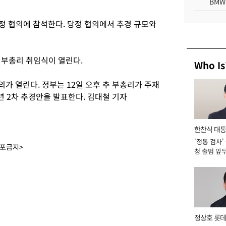
BMW
정 협의에 참석한다. 당정 협의에서 추경 규모와
 부총리 취임식이 열린다.
Who Is
의가 열린다. 정부는 12일 오후 추 부총리가 주재
년 2차 추경안을 발표한다. 김대철 기자
한찬식 대
'정통 검사'
서관
배포금지>
청 출범 앞
맡아 [2026
정상호 롯데