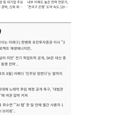
성 등 대기업 주요
내부 이해도 높은 전략 전문가,
 경력, 신뢰 회복
'전국구 은행' 도약 속도 [2026
[2026년]
년]
사
 보이는 미래③] 한병화 유진투자증권 이사 "3
로젝트 재생에너지만..
 달러 미만' 전기 픽업트럭 공개, SK온 대신 중
 동맹 전략 ..
트 8월] 어쩌다 '민주당 망한다'는 말까지
대에 노태악 후임 제청 공개 촉구, '대법관
'에 여권 압박 커져
 최수연 "'AI 탭' 한 달 만에 월간 사용자 1
I 브리핑'..