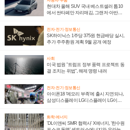
자동차·부품
현대차 올해 SUV 국내 베스트셀러 톱10
에서 싼타페만 자리매김, 그랜저·아반떼
'세단 쌍끌이'로 내수 방어
전자·전기·정보통신
SK하이닉스 1주당 375원 현금배당 실시,
추가 주주환원 계획 9월 공개 예정
사회
미국 법원 "트럼프 정부 풍력 프로젝트 동
결 조치는 위법", 해제 명령 내려
전자·전기·정보통신
아이폰18 '메모리 부족'에 출시 지연되나,
삼성디스플레이 LG디스플레이 LG이노
텍 '탈애플' 수익 다각화 속도
화학·에너지
'DL이앤씨 SMR 협력사' X에너지, '한수원
포스코 동맹' 센트러스에너지와 우라늄