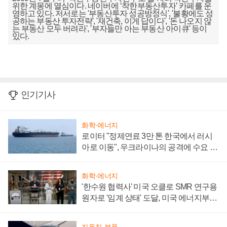
위한 계몽에 열심이다. 네이버에 ‘착한부동산투자’ 카페를 운
영하고 있다. 저서로는 '부동산투자 성공방정식', '불황에도 성
공하는 부동산 투자전략', '재건축, 이게 답이다', '돈 나오지 않
는 부동산 모두 버려라', '부자들만 아는 부동산 아이큐' 등이
있다.
인기기사
화학·에너지
로이터 "정제연료 3만 톤 한국에서 러시
아로 이동", 우크라이나의 공격에 수요 늘
어
화학·에너지
'한수원 협력사' 미국 오클로 SMR 연구용
원자로 '임계 상태' 도달, 미국 에너지부
"중요한 이정표"