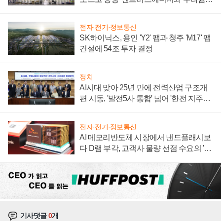
계약 체결
전자·전기·정보통신
SK하이닉스, 용인 'Y2' 팹과 청주 'M17' 팹
건설에 54조 투자 결정
정치
AI시대 맞아 25년 만에 전력산업 구조개
편 시동, '발전5사 통합' 넘어 '한전 지주사'
재편론도
전자·전기·정보통신
AI 메모리반도체 시장에서 낸드플래시보
다 D램 부각, 고객사 물량 선점 수요의 '우
선순위'
기사댓글
0
개