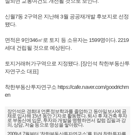
설되면 교통여건도 개선될 것으로 보인다.
신월7동 2구역은 지난해 3월 공공재개발 후보지로 선정
됐다.
면적은 9만346㎡로 토지 등 소유자는 1599명이다. 2219
세대 건립될 것으로 예상된다.
토지거래허가구역으로 지정됐다. [장인석 착한부동산투
자연구소 대표]
착한부동산투자연구소 https://cafe.naver.com/goodrichm
en
장인석은 경희대 언론정보학과를 졸업하고 동아일보사에 공
채로 입사해 15년 동안 기자로 활동했다. 퇴사 후 재건축 투자
로 부동산에 입문, 투자와 개발을 병행하면서 칼럼 집필과 강
의, 상담, 저술 등으로 명성을 쌓아왔다.
2009년 7월부터 ‘착한부동산투자연구소’를 차려 착한투자를