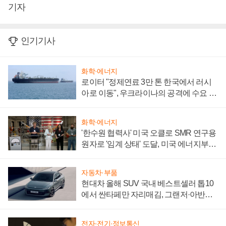
기자
인기기사
화학·에너지
로이터 "정제연료 3만 톤 한국에서 러시
아로 이동", 우크라이나의 공격에 수요 늘
어
화학·에너지
'한수원 협력사' 미국 오클로 SMR 연구용
원자로 '임계 상태' 도달, 미국 에너지부
"중요한 이정표"
자동차·부품
현대차 올해 SUV 국내 베스트셀러 톱10
에서 싼타페만 자리매김, 그랜저·아반떼
'세단 쌍끌이'로 내수 방어
전자·전기·정보통신