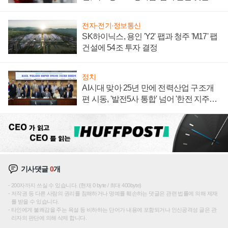
주목
전자·전기·정보통신
SK하이닉스, 용인 'Y2' 팹과 청주 'M17' 팹
건설에 54조 투자 결정
정치
AI시대 맞아 25년 만에 전력산업 구조개
편 시동, '발전5사 통합' 넘어 '한전 지주사'
재편론도
기사댓글
0
개
200자까지 쓰실 수 있습니다. (현재 0 byte / 최대 400byte)
저작권 등 다른 사람의 권리를 침해하거나 명예를 훼손하는 댓글은 관련 법률에 의해 제재
를 받을 수 있습니다.
타인에게 불쾌감을 주는 욕설 등 비하하는 단어가 내용에 포함되거나 인신공격성 글은 관
리자의 판단에 의해 삭제 합니다.