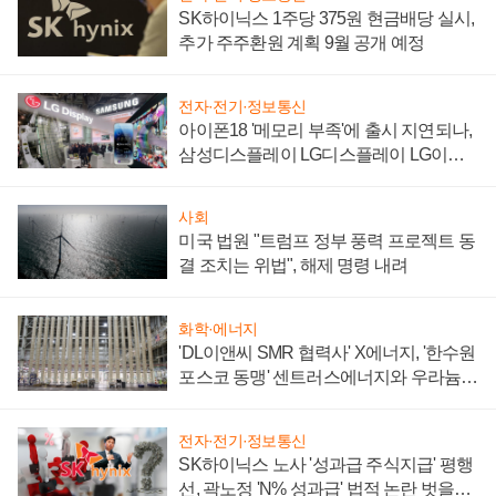
SK하이닉스 1주당 375원 현금배당 실시,
추가 주주환원 계획 9월 공개 예정
전자·전기·정보통신
아이폰18 '메모리 부족'에 출시 지연되나,
삼성디스플레이 LG디스플레이 LG이노
텍 '탈애플' 수익 다각화 속도
사회
미국 법원 "트럼프 정부 풍력 프로젝트 동
결 조치는 위법", 해제 명령 내려
화학·에너지
'DL이앤씨 SMR 협력사' X에너지, '한수원
포스코 동맹' 센트러스에너지와 우라늄
계약 체결
전자·전기·정보통신
SK하이닉스 노사 '성과급 주식지급' 평행
선, 곽노정 'N% 성과급' 법적 논란 벗을지